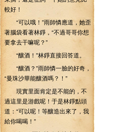
較好！
“可以哦！”雨師憐應道，她歪
著腦袋看著林錚，“不過哥哥你想
要拿去干嘛呢？”
“釀酒！”林錚直接回答道。
“釀酒？”雨師憐一臉的好奇，
“曼珠沙華能釀酒嗎？！”
現實里面肯定是不能的，不
過這里是游戲呢！于是林錚點頭
道：“可以呢！等釀造出來了，我
給你喝喝！”