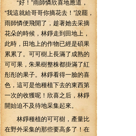
“好！”雨師憐欣喜地應道，
“我這就給哥哥你摘花去！”說罷，
雨師憐便飛開了，趁著她去采摘
花朵的時候，林錚走到田地上，
此時，田地上的作物已經是碩果
累累了。可可樹上長滿了成熟的
可可果，朱果樹整株都掛滿了紅
彤彤的果子。林錚看得一臉的喜
色，這可是他種植下去的東西第
一次的收獲呢！欣喜之后，林錚
開始迫不及待地采集起來。
林錚種植的可可樹，產量比
在野外采集的那些要高多了！在