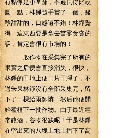
有點像是小番茄，不過長得比較
圓一點，林錚隨手嘗了一個，酸
酸甜甜的，口感還不錯！林錚覺
得，這東西要是拿去當零食賣的
話，肯定會很有市場的！
一般作物在采集完了所有的
果實之后便會直接消失，很快，
林錚的田地上便一片干凈了，不
過朱果林錚沒有全部采集完，留
下了一棵給雨師憐，然后他便開
始種植下一批作物。由于最近經
常釀酒，谷物很缺呢！于是林錚
在空出來的八塊土地上播下了高