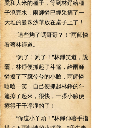
粱和大米的種子，等到林錚給種
子澆完水，雨師憐已經采摘了一
大堆的曼珠沙華放在桌子上了！
“這些夠了嗎哥哥？！”雨師憐
看著林錚道。
“夠了！夠了！”林錚笑道，說
罷，林錚便抓起了斗篷，給雨師
憐擦了下臟兮兮的小臉，雨師憐
嘻嘻一笑，自己便抓起林錚的斗
篷擦了起來，很快，一張小臉便
擦得干干凈凈的了！
“你這小丫頭！”林錚伸著手指
摸了下雨師憐的小腦袋，“我先走