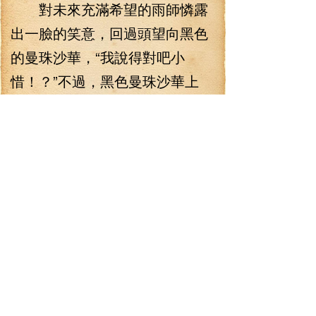
對未來充滿希望的雨師憐露
出一臉的笑意，回過頭望向黑色
的曼珠沙華，“我說得對吧小
惜！？”不過，黑色曼珠沙華上
面，并沒有看到雨師惜的身影，
這時雨師憐才想起來，小惜好像
坐在哥哥肩膀上被帶走了！“唔！
算了！跟著哥哥的話，應該不會
出事的！”說罷，雨師憐便興高采
烈地繼續去開辟她的花海了！
這時，出現在紅南城傳送點
的林錚也才想起沒有將雨師惜放
下，不過他很快便沒放在心上，