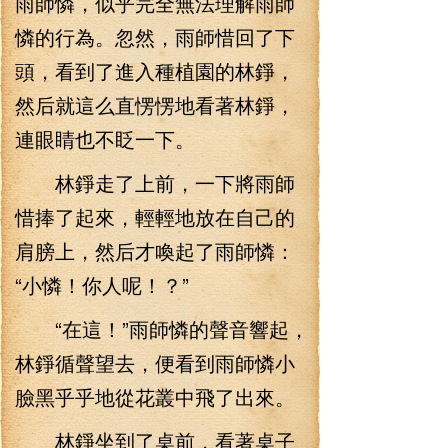
雨師憐，似乎完全無法理解雨師
憐的行為。忽然，雨師惜回了下
頭，看到了進入種植園的林錚，
然后就這么直愣愣地看著林錚，
連眼睛也不眨一下。
林錚走了上前，一下將雨師
惜捧了起來，輕輕地放在自己的
肩膀上，然后才喚起了雨師憐：
“小憐！你人呢！？”
“在這！”雨師憐的聲音響起，
林錚循聲望去，便看到雨師憐小
臉黑乎乎地從花叢中飛了出來。
林錚坐到了桌前，看著桌子