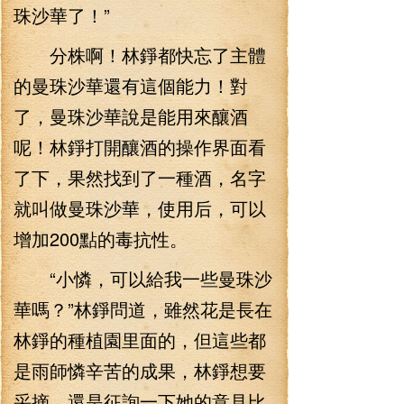
珠沙華了！”
分株啊！林錚都快忘了主體
的曼珠沙華還有這個能力！對
了，曼珠沙華說是能用來釀酒
呢！林錚打開釀酒的操作界面看
了下，果然找到了一種酒，名字
就叫做曼珠沙華，使用后，可以
增加200點的毒抗性。
“小憐，可以給我一些曼珠沙
華嗎？”林錚問道，雖然花是長在
林錚的種植園里面的，但這些都
是雨師憐辛苦的成果，林錚想要
采摘，還是征詢一下她的意見比