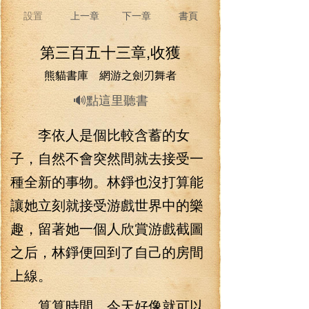
設置
上一章
下一章
書頁
第三百五十三章,收獲
熊貓書庫 網游之劍刃舞者
🔊點這里聽書
李依人是個比較含蓄的女
子，自然不會突然間就去接受一
種全新的事物。林錚也沒打算能
讓她立刻就接受游戲世界中的樂
趣，留著她一個人欣賞游戲截圖
之后，林錚便回到了自己的房間
上線。
算算時間，今天好像就可以