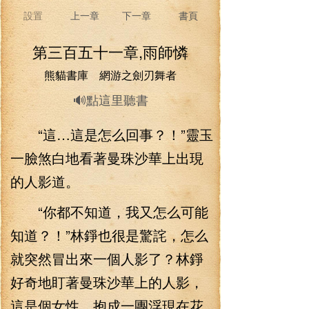
設置
上一章
下一章
書頁
第三百五十一章,雨師憐
熊貓書庫 網游之劍刃舞者
🔊點這里聽書
“這…這是怎么回事？！”靈玉
一臉煞白地看著曼珠沙華上出現
的人影道。
“你都不知道，我又怎么可能
知道？！”林錚也很是驚詫，怎么
就突然冒出來一個人影了？林錚
好奇地盯著曼珠沙華上的人影，
這是個女性，抱成一團浮現在花