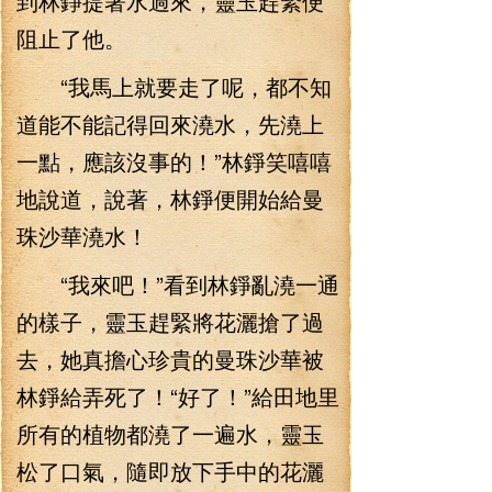
到林錚提著水過來，靈玉趕緊便
阻止了他。
“我馬上就要走了呢，都不知
道能不能記得回來澆水，先澆上
一點，應該沒事的！”林錚笑嘻嘻
地說道，說著，林錚便開始給曼
珠沙華澆水！
“我來吧！”看到林錚亂澆一通
的樣子，靈玉趕緊將花灑搶了過
去，她真擔心珍貴的曼珠沙華被
林錚給弄死了！“好了！”給田地里
所有的植物都澆了一遍水，靈玉
松了口氣，隨即放下手中的花灑