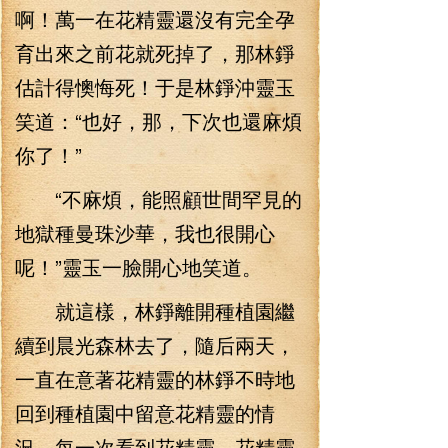
啊！萬一在花精靈還沒有完全孕
育出來之前花就死掉了，那林錚
估計得懊悔死！于是林錚沖靈玉
笑道：“也好，那，下次也還麻煩
你了！”
“不麻煩，能照顧世間罕見的
地獄種曼珠沙華，我也很開心
呢！”靈玉一臉開心地笑道。
就這樣，林錚離開種植園繼
續到晨光森林去了，隨后兩天，
一直在意著花精靈的林錚不時地
回到種植園中留意花精靈的情
況。每一次看到花精靈，花精靈