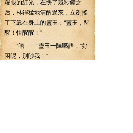
耀眼的紅光，在愣了幾秒鐘之
后，林錚猛地清醒過來，立刻搖
了下靠在身上的靈玉：“靈玉，醒
醒！快醒醒！”
“唔——”靈玉一陣囈語，“好
困呢，別吵我！”
“花精靈蘇醒了！”
“什么？！”聽到花精靈，靈玉
突然便蹦了起來，精神抖擻地瞪
向了發著光的曼珠沙華，“真的
耶！就要蘇醒了！”靈玉很是興奮
地叫道。