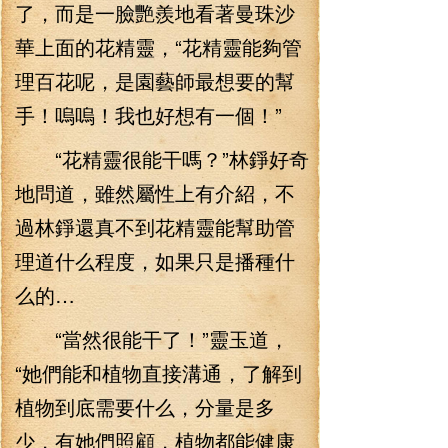
了，而是一臉艷羨地看著曼珠沙
華上面的花精靈，“花精靈能夠管
理百花呢，是園藝師最想要的幫
手！嗚嗚！我也好想有一個！”
“花精靈很能干嗎？”林錚好奇
地問道，雖然屬性上有介紹，不
過林錚還真不到花精靈能幫助管
理道什么程度，如果只是播種什
么的…
“當然很能干了！”靈玉道，
“她們能和植物直接溝通，了解到
植物到底需要什么，分量是多
少，有她們照顧，植物都能健康