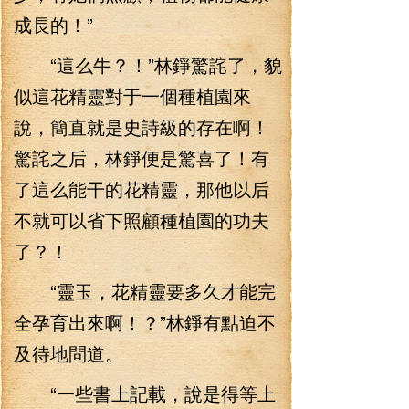
成長的！”
“這么牛？！”林錚驚詫了，貌
似這花精靈對于一個種植園來
說，簡直就是史詩級的存在啊！
驚詫之后，林錚便是驚喜了！有
了這么能干的花精靈，那他以后
不就可以省下照顧種植園的功夫
了？！
“靈玉，花精靈要多久才能完
全孕育出來啊！？”林錚有點迫不
及待地問道。
“一些書上記載，說是得等上