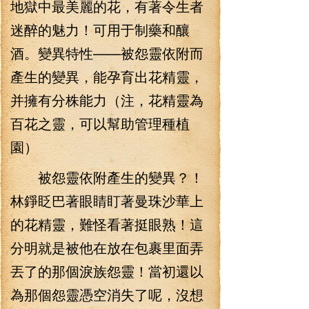
地獄中最美麗的花，有著令生者
迷醉的魅力！可用于制藥和釀
酒。變異特性——被怨靈依附而
產生的變異，能孕育出花精靈，
并擁有分株能力（注，花精靈為
百花之靈，可以幫助管理種植
園）
被怨靈依附產生的變異？！
林錚眨巴著眼睛盯著曼珠沙華上
的花精靈，難怪看著挺眼熟！這
分明就是被他在放在包裹里面弄
丟了的那個淚族怨靈！當初還以
為那個怨靈憑空消失了呢，沒想