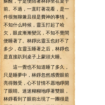
蘇醒，于是便陪著林錚坐在桌子
前。不過，一直盯著花看，是一
件很無聊兼且很是費神的事情，
不知什么時候，靈玉打起了哈
欠，眼皮漸漸變沉，不知不覺間
便睡著了。林錚比靈玉也好不了
多少，在靈玉睡著之后，林錚也
是直接趴到桌子上蒙頭大睡。
這一覺也不知道睡了多久，
只是睡夢中，林錚忽然感覺眼前
亮得難受，心不甘情不愿地睜開
了眼睛。迷迷糊糊地睜著雙眼，
林錚看到了眼前出現了一團很是