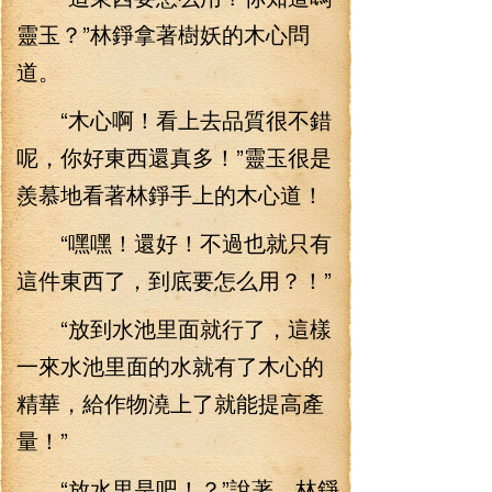
靈玉？”林錚拿著樹妖的木心問
道。
“木心啊！看上去品質很不錯
呢，你好東西還真多！”靈玉很是
羨慕地看著林錚手上的木心道！
“嘿嘿！還好！不過也就只有
這件東西了，到底要怎么用？！”
“放到水池里面就行了，這樣
一來水池里面的水就有了木心的
精華，給作物澆上了就能提高產
量！”
“放水里是吧！？”說著，林錚