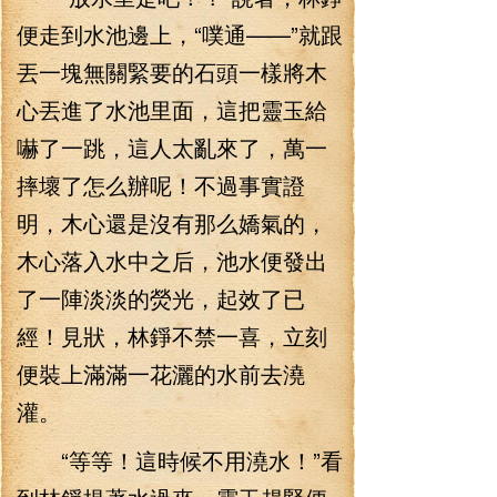
便走到水池邊上，“噗通——”就跟
丟一塊無關緊要的石頭一樣將木
心丟進了水池里面，這把靈玉給
嚇了一跳，這人太亂來了，萬一
摔壞了怎么辦呢！不過事實證
明，木心還是沒有那么嬌氣的，
木心落入水中之后，池水便發出
了一陣淡淡的熒光，起效了已
經！見狀，林錚不禁一喜，立刻
便裝上滿滿一花灑的水前去澆
灌。
“等等！這時候不用澆水！”看