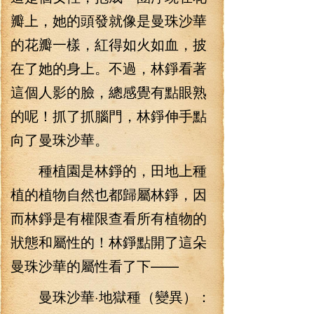
瓣上，她的頭發就像是曼珠沙華
的花瓣一樣，紅得如火如血，披
在了她的身上。不過，林錚看著
這個人影的臉，總感覺有點眼熟
的呢！抓了抓腦門，林錚伸手點
向了曼珠沙華。
種植園是林錚的，田地上種
植的植物自然也都歸屬林錚，因
而林錚是有權限查看所有植物的
狀態和屬性的！林錚點開了這朵
曼珠沙華的屬性看了下——
曼珠沙華·地獄種（變異）：