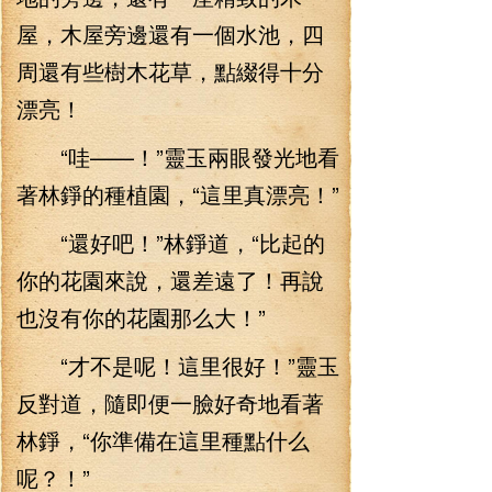
屋，木屋旁邊還有一個水池，四
周還有些樹木花草，點綴得十分
漂亮！
“哇——！”靈玉兩眼發光地看
著林錚的種植園，“這里真漂亮！”
“還好吧！”林錚道，“比起的
你的花園來說，還差遠了！再說
也沒有你的花園那么大！”
“才不是呢！這里很好！”靈玉
反對道，隨即便一臉好奇地看著
林錚，“你準備在這里種點什么
呢？！”