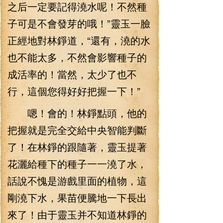
之后一定要記得澆水呢！不然種
子可是不會發芽的哦！”靈玉一臉
正經地對林錚道，“還有，澆的水
也不能太多，不然會影響種子的
成活率的！當然，太少了也不
行，這個您得好好把握一下！”
嗯！會的！林錚點頭，他的
把握就是完全交給中央智能判斷
了！在林錚的跟隨著，靈玉提著
花灑給種下的種子一一澆了水，
話說不愧是游戲里面的植物，這
剛澆下水，果苗便騰地一下長出
來了！由于靈玉并不知道林錚的