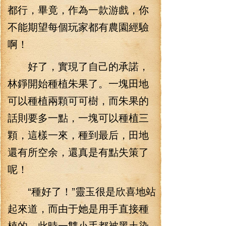
都行，畢竟，作為一款游戲，你
不能期望每個玩家都有農園經驗
啊！
好了，實現了自己的承諾，
林錚開始種植朱果了。一塊田地
可以種植兩顆可可樹，而朱果的
話則要多一點，一塊可以種植三
顆，這樣一來，種到最后，田地
還有所空余，還真是有點失策了
呢！
“種好了！”靈玉很是欣喜地站
起來道，而由于她是用手直接種
植的，此時一雙小手都被黑土染