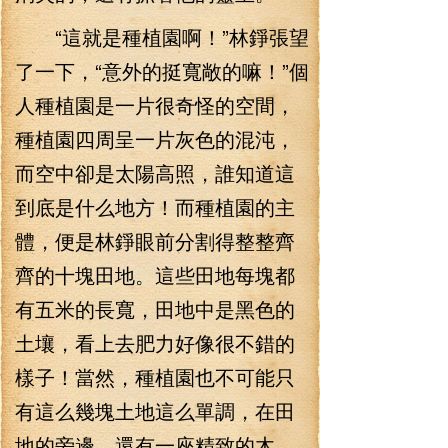
“這就是種植園啊！”林錚張望
了一下，“意外的挺寬敞的嘛！”個
人種植園是一片很奇怪的空間，
種植園四周呈一片灰色的混沌，
而空中卻是太陽高照，誰知道這
到底是什么地方！而種植園的主
體，便是林錚眼前分割得整整齊
齊的十塊田地。這些田地每塊都
有五米的長寬，田地中是黑色的
土壤，看上去肥力好像很不錯的
樣子！當然，種植園也不可能只
有這么幾塊土地這么單調，在田
地的旁邊，還有一座精致的木