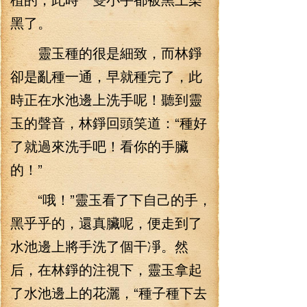
黑了。
靈玉種的很是細致，而林錚
卻是亂種一通，早就種完了，此
時正在水池邊上洗手呢！聽到靈
玉的聲音，林錚回頭笑道：“種好
了就過來洗手吧！看你的手臟
的！”
“哦！”靈玉看了下自己的手，
黑乎乎的，還真臟呢，便走到了
水池邊上將手洗了個干凈。然
后，在林錚的注視下，靈玉拿起
了水池邊上的花灑，“種子種下去