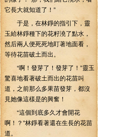
它長大就知道了！”
于是，在林錚的指引下，靈
玉給林錚種下的花籽澆了點水，
然后兩人便死死地盯著地面看，
等待花苗破土而出。
“啊！發芽了！發芽了！”靈玉
驚喜地看著破土而出的花苗叫
道，之前那么多果苗發芽，都沒
見她像這樣是的興奮！
“這個到底多久才會開花
啊！？”林錚看著還在生長的花苗
道。