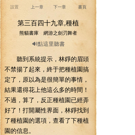
設置
上一章
下一章
書頁
第三百四十九章,種植
熊貓書庫 網游之劍刃舞者
🔊點這里聽書
聽到系統提示，林錚的眉頭
不禁揚了起來，終于把種植園搞
定了，原以為是很簡單的事情，
結果還得花上他這么多的時間！
不過，算了，反正種植園已經弄
好了！打開屬性界面，林錚找到
了種植園的選項，查看了下種植
園的信息。