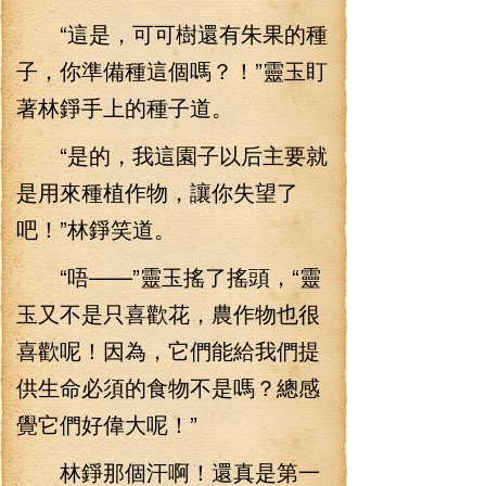
“這是，可可樹還有朱果的種
子，你準備種這個嗎？！”靈玉盯
著林錚手上的種子道。
“是的，我這園子以后主要就
是用來種植作物，讓你失望了
吧！”林錚笑道。
“唔——”靈玉搖了搖頭，“靈
玉又不是只喜歡花，農作物也很
喜歡呢！因為，它們能給我們提
供生命必須的食物不是嗎？總感
覺它們好偉大呢！”
林錚那個汗啊！還真是第一