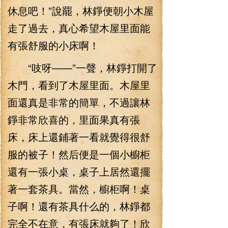
休息吧！”說罷，林錚便朝小木屋
走了過去，真心希望木屋里面能
有張舒服的小床啊！
“吱呀——”一聲，林錚打開了
木門，看到了木屋里面。木屋里
面還真是非常的簡單，不過讓林
錚非常欣喜的，里面果真有張
床，床上還鋪著一看就覺得很舒
服的被子！然后便是一個小櫥柜
還有一張小桌，桌子上居然還擺
著一套茶具。當然，櫥柜啊！桌
子啊！還有茶具什么的，林錚都
完全不在意，有張床就夠了！欣