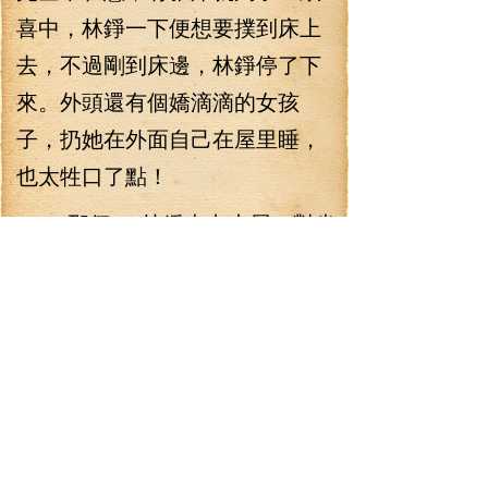
喜中，林錚一下便想要撲到床上
去，不過剛到床邊，林錚停了下
來。外頭還有個嬌滴滴的女孩
子，扔她在外面自己在屋里睡，
也太牲口了點！
“那個！”林錚走出木屋，對坐
在水池邊上的靈玉道：“屋里有
床，我還沒用過呢！要不你過去
休息一下？！”
“唔——”靈玉搖了下頭，“不
用，靈玉不困！您要是困了的
話，您就去休息吧！不用擔心靈