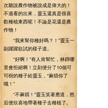
次聽說農作物被說成是偉大的！
不過看的出來，靈玉還真是很喜
歡種植東西呢！不論是花還是農
作物！
“我來幫你種好嗎？！”靈玉一
副躍躍欲試的樣子道。
“好啊！”有人肯幫忙，林錚哪
里會拒絕啊！立刻便分了10個可
可樹的種子給靈玉，“麻煩你了
哦！”
“不麻煩！”靈玉笑著應道，然
后便欣喜地帶著種子去種植了。