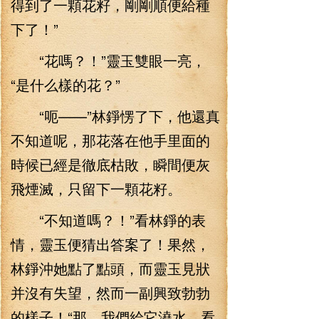
得到了一顆花籽，剛剛順便給種
下了！”
“花嗎？！”靈玉雙眼一亮，
“是什么樣的花？”
“呃——”林錚愣了下，他還真
不知道呢，那花落在他手里面的
時候已經是徹底枯敗，瞬間便灰
飛煙滅，只留下一顆花籽。
“不知道嗎？！”看林錚的表
情，靈玉便猜出答案了！果然，
林錚沖她點了點頭，而靈玉見狀
并沒有失望，然而一副興致勃勃
的樣子！“那，我們給它澆水，看