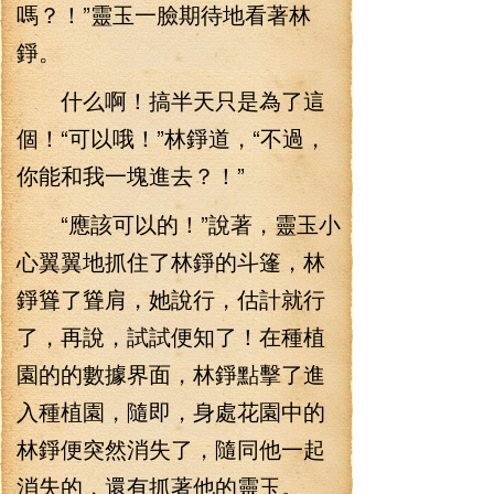
嗎？！”靈玉一臉期待地看著林
錚。
什么啊！搞半天只是為了這
個！“可以哦！”林錚道，“不過，
你能和我一塊進去？！”
“應該可以的！”說著，靈玉小
心翼翼地抓住了林錚的斗篷，林
錚聳了聳肩，她說行，估計就行
了，再說，試試便知了！在種植
園的的數據界面，林錚點擊了進
入種植園，隨即，身處花園中的
林錚便突然消失了，隨同他一起
消失的，還有抓著他的靈玉。