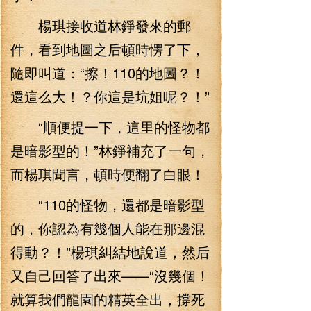
楊琪接收道林錚發來的郵
件，看到地圖之后頓時愣了下，
隨即叫道：“擦！110的地圖？！
還這么大！？你這是坑姐呢？！”
“順便提一下，這里的怪物都
是暗影型的！”林錚補充了一句，
而楊琪聞言，頓時便翻了白眼！
“110的怪物，還都是暗影型
的，你認為有幾個人能在那邊混
得動？！”楊琪糾結地說道，然后
又自己回答了出來——“沒幾個！
就算我們龍園的精英全出，撐死