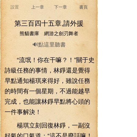
設置
上一章
下一章
書頁
第三百四十五章,請外援
熊貓書庫 網游之劍刃舞者
🔊點這里聽書
“流氓！你在干嘛？！”關于史
詩級任務的事情，林錚還是覺得
早點通知楊琪來得好，雖說任務
的時間有一個星期，不過能越早
完成，也能讓林錚早點將心頭的
一件事解決！
楊琪立刻回復林錚，一副沒
好氣的口氣道：“這不是廢話嘛！