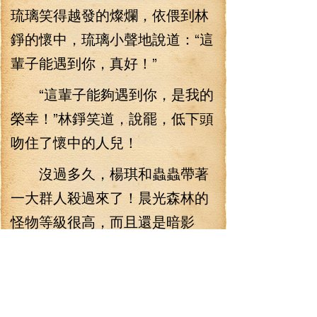
琉璃笑得越發的燦爛，依偎到林
錚的懷中，琉璃小聲地說道：“這
輩子能遇到你，真好！”
“這輩子能夠遇到你，是我的
榮幸！”林錚笑道，說罷，低下頭
吻住了懷中的人兒！
沒過多久，楊琪和蟲蟲帶著
一大群人殺過來了！晨光森林的
怪物等級很高，而且還是暗影
型，即便是兩個幫會的精英，在
這里也打得非常的辛苦！不過還
好，高級的暗影型怪物給的經驗