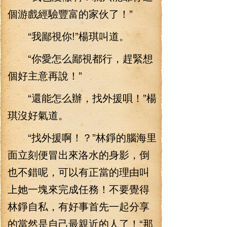
個游戲經驗豐富的家伙了！”
“我鄙視你!”楊琪叫道。
“你愛怎么鄙視都行，趕緊想
個好主意再說！”
“還能怎么辦，找外援唄！”楊
琪沒好氣道。
“找外援啊！？”林錚的腦海里
面立刻便冒出來洛水的身影，倒
也不錯呢，可以有正當的理由叫
上她一塊來完成任務！不要覺得
林錚自私，有好事首先一起分享
的當然是自己最親近的人了！“那