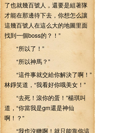
了也就幾百號人，還要是組著隊
才能在那邊待下去，你想怎么讓
這幾百號人在這么大的地圖里面
找到一個boss的？！”
“所以了！”
“所以神馬？”
“這件事就交給你解決了啊！”
林錚笑道，“我看好你哦美女！”
“去死！滾你的蛋！”楊琪叫
道，“你當我是gm還是神仙
啊！？”
“我也沒轍啊！就只能靠你這