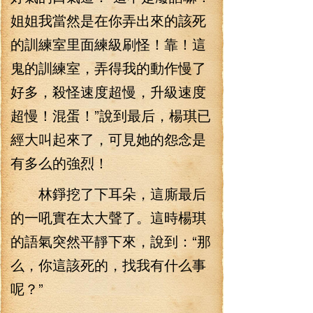
姐姐我當然是在你弄出來的該死
的訓練室里面練級刷怪！靠！這
鬼的訓練室，弄得我的動作慢了
好多，殺怪速度超慢，升級速度
超慢！混蛋！”說到最后，楊琪已
經大叫起來了，可見她的怨念是
有多么的強烈！
林錚挖了下耳朵，這廝最后
的一吼實在太大聲了。這時楊琪
的語氣突然平靜下來，說到：“那
么，你這該死的，找我有什么事
呢？”