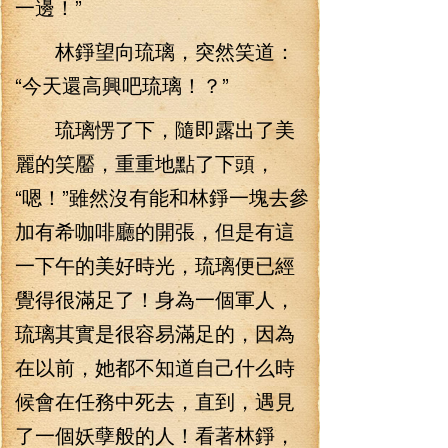
一邊！”
林錚望向琉璃，突然笑道：
“今天還高興吧琉璃！？”
琉璃愣了下，隨即露出了美
麗的笑靨，重重地點了下頭，
“嗯！”雖然沒有能和林錚一塊去參
加有希咖啡廳的開張，但是有這
一下午的美好時光，琉璃便已經
覺得很滿足了！身為一個軍人，
琉璃其實是很容易滿足的，因為
在以前，她都不知道自己什么時
候會在任務中死去，直到，遇見
了一個妖孽般的人！看著林錚，