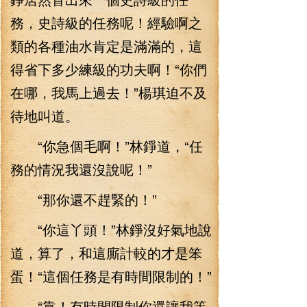
務，史詩級的任務呢！經驗啊之
類的各種油水肯定是滿滿的，這
得省下多少練級的功夫啊！“你們
在哪，我馬上過去！”楊琪迫不及
待地叫道。
“你急個毛啊！”林錚道，“任
務的情況我還沒說呢！”
“那你還不趕緊的！”
“你這丫頭！”林錚沒好氣地說
道，算了，和這廝計較的才是笨
蛋！“這個任務是有時間限制的！”
“靠！有時間限制你還讓我等