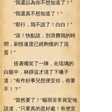
“我還以為你不想知道了！”
“我還真不想知道了！”
“那行，我不說了！白白！”
“滾！快點說，別浪費我的時
間，刷怪速度已經夠慢的了混
蛋！”
捂著嘴笑了一陣，在琉璃的
白眼中，林錚這才清了下嗓子
道：“有件好事兒想便宜你，你要
不！？”
“當然要了！”楊琪非常肯定地
說道，“只要真的是好處！有便宜