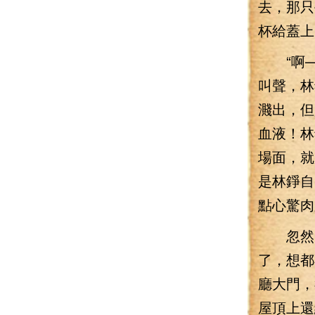
去，那只
杯給蓋上
“啊—
叫聲，林
濺出，但
血液！林
場面，就
是林錚自
點心驚肉
忽然，
了，想都
廳大門，
屋頂上還