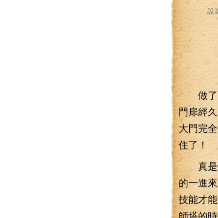
設
做了下
門扉經久
大門完全
住了！
真是怪
的一進來
技能才能
師塔的時