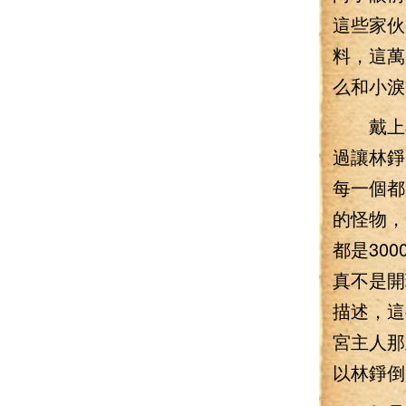
這些家伙
料，這萬
么和小淚
戴上黑
過讓林錚
每一個都
的怪物，
都是30
真不是開
描述，這
宮主人那
以林錚倒