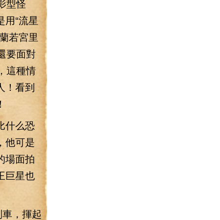
影型怪
用“流星
蘭若宮里
還要面對
，這種情
人！看到
！
比什么恐
，他可是
的場面拍
王巨星也
剎車，揮起