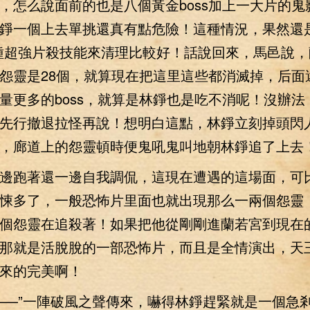
么說面前的也是八個黃金boss加上一大片的鬼
錚一個上去單挑還真有點危險！這種情況，果然還是
種超強片殺技能來清理比較好！話說回來，馬邑說，
怨靈是28個，就算現在把這里這些都消滅掉，后面
量更多的boss，就算是林錚也是吃不消呢！沒辦法
先行撤退拉怪再說！想明白這點，林錚立刻掉頭閃
，廊道上的怨靈頓時便鬼吼鬼叫地朝林錚追了上去
跑著還一邊自我調侃，這現在遭遇的這場面，可
悚多了，一般恐怖片里面也就出現那么一兩個怨靈
個怨靈在追殺著！如果把他從剛剛進蘭若宮到現在
那就是活脫脫的一部恐怖片，而且是全情演出，天
來的完美啊！
—”一陣破風之聲傳來，嚇得林錚趕緊就是一個急