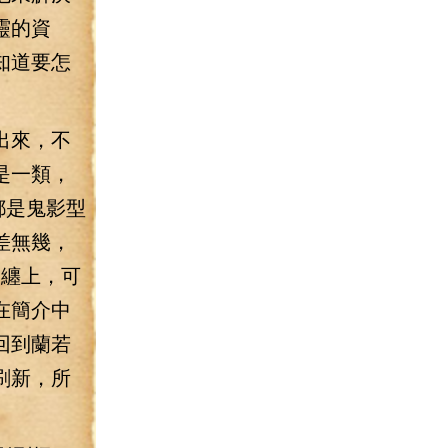
靈的資
知道要怎
出來，不
是一類，
都是鬼影型
差無幾，
怪纏上，可
在簡介中
回到蘭若
刷新，所