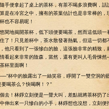
隨手便拿起了桌上的茶杯，有茶不喝多浪費啊，話
算是在冷宮之中，擁有的茶葉估計也是非常棒的，
杯也不容易呢！
閑地揭開茶杯，低下頭便要喝茶，然而這低頭一
住了！只見差杯中，茶水散發著熱氣，但這一切都
，他只看到了一張慘白的臉，這張臉非常的精致，
情看起來非常的陰森，當然，還有更叫人毛骨悚然
茶杯里面啊！
—”杯中的臉露出了一絲笑容，睜開了一雙空洞的
是要喝茶么？快喝啊！？”
去！林錚立刻便是一聲大叫，差點就將茶杯扔了
中伸出來一只慘白的小手，林錚想也沒想，立刻便