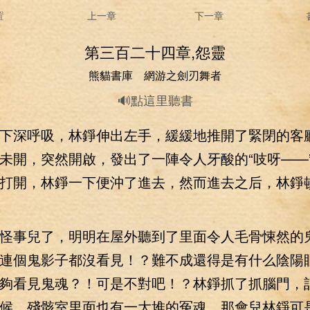
置
上一章
下一章
第三百二十四章,怨靈
熊貓書庫 網游之劍刃舞者
🔊點這里聽書
深呼吸，林錚伸出左手，緩緩地推開了緊閉的客
未開，突然開啟，發出了一陣令人牙酸的“吱呀——
打開，林錚一下便沖了進去，然而進去之后，林錚
事兒了，明明在屋外聽到了里面令人毛骨悚然的
連個鬼影子都沒看見！？難不成還得是有什么陰陽
夠看見鬼魂？！可是不對吧！？林錚抓了抓腦門，
候，殘骸室里面也有一大堆的冤魂，那會兒林錚可