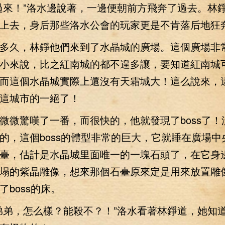
來！”洛水邊說著，一邊便朝前方飛奔了過去。林
上去，身后那些洛水公會的玩家更是不肯落后地狂
久，林錚他們來到了水晶城的廣場。這個廣場非
小來說，比之紅南城的都不遑多讓，要知道紅南城
而這個水晶城實際上還沒有天霜城大！這么說來，
這城市的一絕了！
驚嘆了一番，而很快的，他就發現了boss了！
的，這個boss的體型非常的巨大，它就睡在廣場中
臺，估計是水晶城里面唯一的一塊石頭了，在它身
塌的紫晶雕像，想來那個石臺原來定是用來放置雕
了boss的床。
弟，怎么樣？能殺不？！”洛水看著林錚道，她知