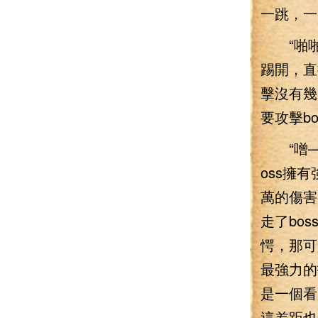
一跳，一
“啪啪啪
踢開，直
擊沒有幾
要攻擊bo
“噌——
oss擁
萬的傷害
走了bo
愕，那可
最強力的
是一個看
這差距也