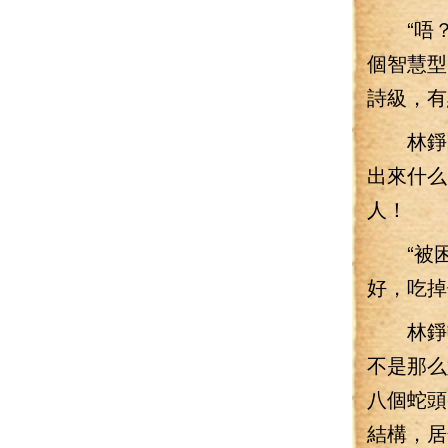
“唔？淚
個智慧型
詩級，有
林錚聞言
出來什么
人！
“被困
好，吃掉
林錚頓
不是那么
八個蛇頭
結構，居