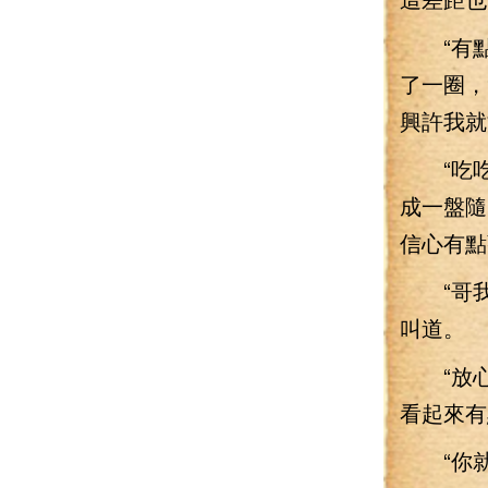
“有點意
了一圈，
興許我就
“吃吃
成一盤隨
信心有點
“哥我就
叫道。
“放心，
看起來有
“你就不