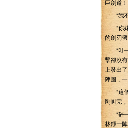
巨劍道！
“我不挑
“你妹的
的劍刃劈
“叮——
擊卻沒有
上發出了
陣圖，一
“這個該
剛叫完，
“砰——
林錚一陣