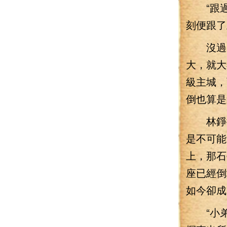
“跟過
刻便跟了
沒過多
大，就大
級主城，
倒也算是
林錚微微
是不可能
上，那石
座已經倒
如今卻成
“小弟