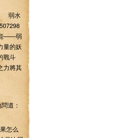
性 弱水
07298
技能——弱
力量的妖
的戰斗
之力將其
地問道：
效果怎么