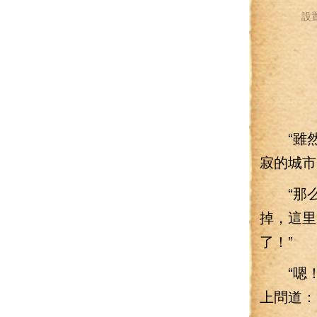
設
“雖然
寂的城市
“那么你
掉，這里
了！”
“嗯！
上問道：“