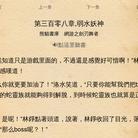
置
上一章
下一章
第三百零八章,弱水妖神
熊貓書庫 網游之劍刃舞者
🔊點這里聽書
知道只是游戲里面的，不過還是感覺好可惜啊！”
感嘆道！
就更要加油了！”洛水笑道，“只要你能幫我們把bo
的蛇靈族就能夠得到解脫，到時候蛇靈族也就算是
是呢！”林錚點著頭道，說著，林錚收回了目光，
那么boss呢？！”