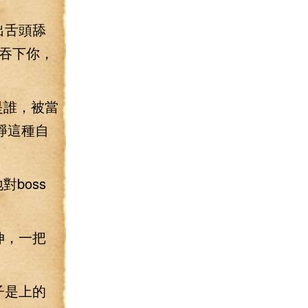
出舌頭舔
吞下你，
是誰，被當
錚這種自
boss
伸，一把
子是上的