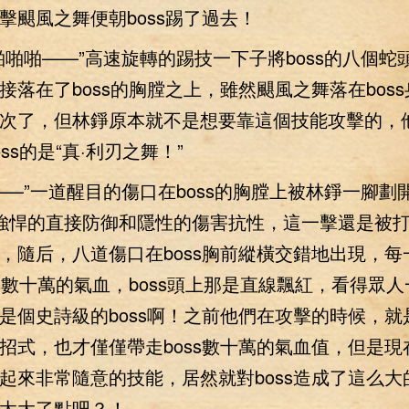
擊颶風之舞便朝boss踢了過去！
啪——”高速旋轉的踢技一下子將boss的八個蛇
接落在了boss的胸膛之上，雖然颶風之舞落在bos
次了，但林錚原本就不是想要靠這個技能攻擊的，
ss的是“真·利刃之舞！”
”一道醒目的傷口在boss的胸膛上被林錚一腳劃
有強悍的直接防御和隱性的傷害抗性，這一擊還是被
，隨后，八道傷口在boss胸前縱橫交錯地出現，每
ss數十萬的氣血，boss頭上那是直線飄紅，看得眾
是個史詩級的boss啊！之前他們在攻擊的時候，就
招式，也才僅僅帶走boss數十萬的氣血值，但是現
起來非常隨意的技能，居然就對boss造成了這么大
太大了點吧？！