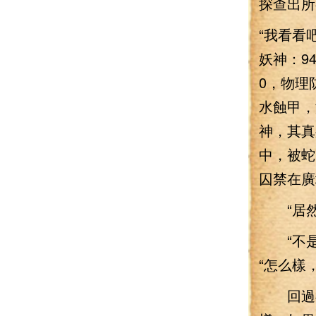
探查出所
“我看看
妖神：94
0，物理防
水蝕甲，
神，其真
中，被蛇
囚禁在廣
“居然
“不是
“怎么樣
回過神來