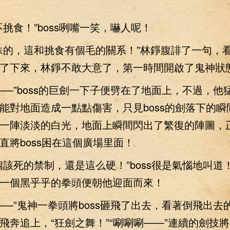
食！”boss咧嘴一笑，嚇人呢！
，這和挑食有個毛的關系！”林錚腹誹了一句，看到
了下來，林錚不敢大意了，第一時間開啟了鬼神狀
”boss的巨劍一下子便劈在了地面上，不過，他
能對地面造成一點點傷害，只見boss的劍落下的瞬
一陣淡淡的白光，地面上瞬間閃出了繁復的陣圖，
直將boss困在這個廣場里面！
死的禁制，還是這么硬！”boss很是氣惱地叫道
一個黑乎乎的拳頭便朝他迎面而來！
”鬼神一拳頭將boss砸飛了出去，看著倒飛出去的b
飛奔追上，“狂劍之舞！”“唰唰唰——”連續的劍技將b