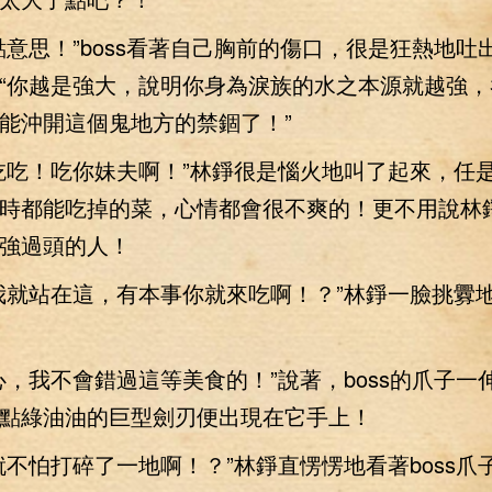
思！”boss看著自己胸前的傷口，很是狂熱地吐
“你越是強大，說明你身為淚族的水之本源就越強，
能沖開這個鬼地方的禁錮了！”
吃！吃你妹夫啊！”林錚很是惱火地叫了起來，任
時都能吃掉的菜，心情都會很不爽的！更不用說林
強過頭的人！
站在這，有本事你就來吃啊！？”林錚一臉挑釁地對
我不會錯過這等美食的！”說著，boss的爪子一
點綠油油的巨型劍刃便出現在它手上！
怕打碎了一地啊！？”林錚直愣愣地看著boss爪