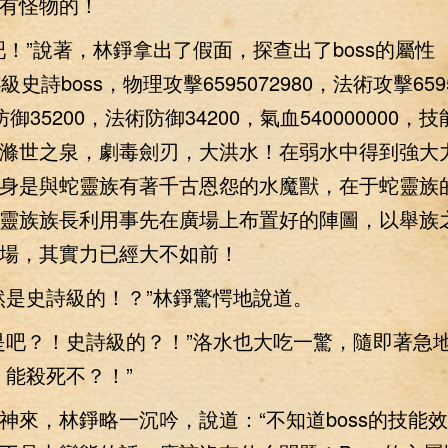
有怪物的！
吧！”說著，林錚拿出了假面，探查出了boss的屬
級史詩boss，物理攻擊6595072980，法術攻擊6595
御35200，法術防御34200，氣血540000000，
滌世之泉，劇毒劍刃，大洪水！在弱水中得到強大
身是與蛇靈族有著千古恩怨的水魔獸，在于蛇靈族
靈族族長利用事先在廣場上布置好的陣圖，以舉族
場，其實力已經大不如前！
是史詩級的！？”林錚驚愕地說道。
吧？！史詩級的？！”洛水也大吃一驚，隨即著急
，能殺死不？！”
，林錚略一沉吟，說道：“不知道boss的技能