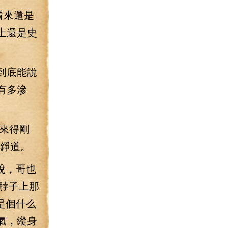
看來還是
上還是史
到底能說
有多滲
來得剛
林錚道。
說，哥也
s脖子上那
是個什么
氣，縱身