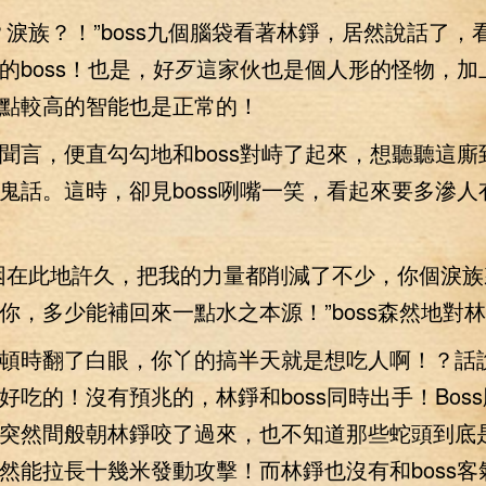
族？！”boss九個腦袋看著林錚，居然說話了，
的boss！也是，好歹這家伙也是個人形的怪物，加
點較高的智能也是正常的！
，便直勾勾地和boss對峙了起來，想聽聽這廝
鬼話。這時，卻見boss咧嘴一笑，看起來要多滲人
在此地許久，把我的力量都削減了不少，你個淚族
你，多少能補回來一點水之本源！”boss森然地對
時翻了白眼，你丫的搞半天就是想吃人啊！？話
好吃的！沒有預兆的，林錚和boss同時出手！Bos
突然間般朝林錚咬了過來，也不知道那些蛇頭到底
然能拉長十幾米發動攻擊！而林錚也沒有和boss客