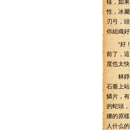
樣，如果
性，冰屬
刃弓，頭
你組織好
“好！”
前了，這
度也太快
林錚剛一
石臺上站
鱗片，有
的蛇頭，
娜的原樣
人什么的