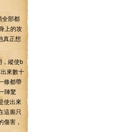
頭全部都
s身上的攻
他真正想
開，縱使b
打出來數十
一條都帶
人一陣驚
是使出來
在這廝只
的傷害，