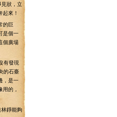
錚見狀，立
奔起來！
常的巨
可是個一
這個廣場
沒有發現
央的石臺
邊，是一
像用的，
道林錚能夠