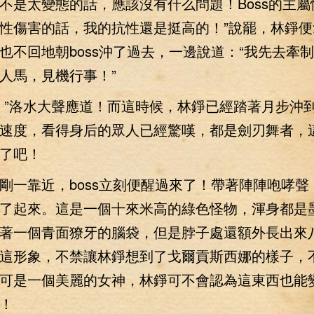
不是太變態的話，應該沒有什么問題！Boss的主屬
性傷害的話，我的抗性還是挺高的！”說罷，林錚便
也不回地朝boss沖了過去，一邊說道：“我先去牽制下
人馬，見機行事！”
洛水大聲應道！而這時候，林錚已經踏著月步沖到b
速度，看得身后的眾人已經驚嘆，都是劍刃舞者，
了吧！
靠近，boss立刻便醒過來了！帶著陣陣咆哮聲，b
了起來。這是一個十來米高的綠色怪物，渾身都是
著一個青面獠牙的腦袋，但是脖子處還額外長出來
這形象，不禁讓林錚想到了戈爾貢斯西娜的樣子，
可是一個美麗的女神，林錚可不會認為這東西也能
！