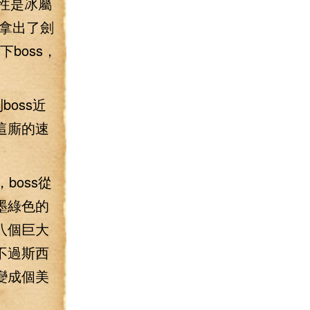
性是冰屬
拿出了劍
boss，
oss近
這廝的速
oss從
墨綠色的
八個巨大
不過斯西
變成個美