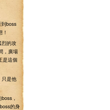
boss
態！
猛烈的攻
間，廣場
正是這個
！只是他
oss，
oss的身