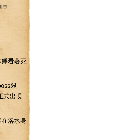
書頁
林錚看著死
ss殺
正式出現
落在洛水身