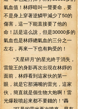
氣血值！林錚暗叫一聲要命，要
不是身上穿著逆鱗甲減少了50的
傷害，這一下能直接要了他的
命！話是這么說，但是30000多的
氣血也是林錚總氣血的三分之一
左右，再來一下也有夠受的！
“天星碎月”的星光終于消失，
雷龍王的身影再次出現在林錚的
面前，林錚看到這家伙的第一
眼，就是它那滿嘴的雷光，這家
伙，簡直就是個生物大炮啊！雷
光爆殺噴起來都不要錢的！“轟
——”狂暴的雷光再次噴來，早有