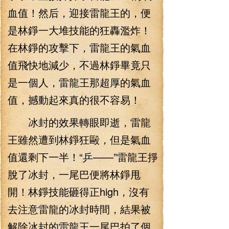
血值！然后，迎接雷龍王的，便
是林錚一大堆技能的狂轟濫炸！
在林錚的攻擊下，雷龍王的氣血
值飛快地減少，不過林錚畢竟只
是一個人，雷龍王那超厚的氣血
值，撼動起來真的很不容易！
冰封的效果轉眼即逝，雷龍
王雖然遭到林錚狂毆，但是氣血
值還剩下一半！“乒——”雷龍王掙
脫了冰封，一尾巴便將林錚甩
開！林錚技能砸得正high，沒有
去注意雷龍的冰封時間，結果被
解除冰封的雷龍王一尾巴拍了個