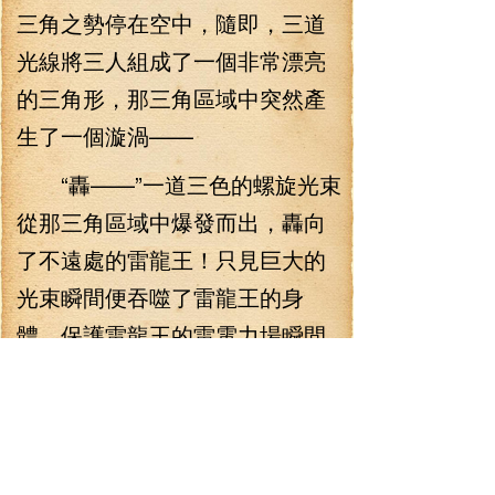
三角之勢停在空中，隨即，三道
光線將三人組成了一個非常漂亮
的三角形，那三角區域中突然產
生了一個漩渦——
“轟——”一道三色的螺旋光束
從那三角區域中爆發而出，轟向
了不遠處的雷龍王！只見巨大的
光束瞬間便吞噬了雷龍王的身
體，保護雷龍王的雷電力場瞬間
便崩潰，一大堆的寶物嘩啦啦地
掉了下來，而等到那三色的光束
消失，別說雷龍王了，連渣都沒
看到。