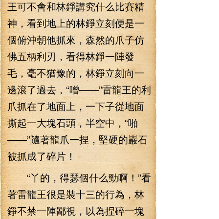
王可不會和林錚講究什么比賽精
神，看到地上的林錚立刻便是一
個俯沖朝他抓來，森然的爪子仿
佛五柄利刃，看得林錚一陣發
毛，毫不猶豫的，林錚立刻向一
邊滾了過去，“噌——”雷龍王的利
爪抓在了地面上，一下子從地面
撕起一大塊石頭，半空中，“啪
——”隨著龍爪一捏，堅硬的巖石
被抓成了碎片！
“丫的，得瑟個什么勁啊！”看
著雷龍王很是裝十三的行為，林
錚不禁一陣鄙視，以為捏碎一塊