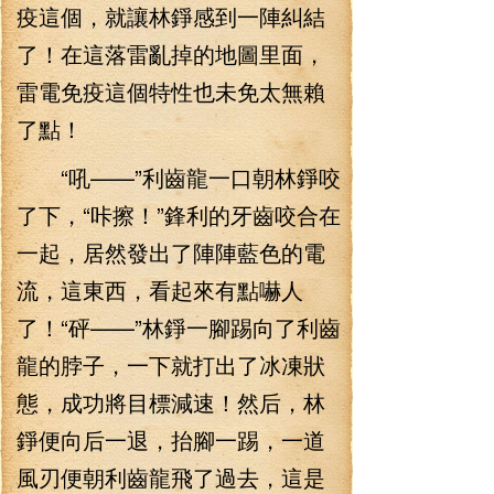
疫這個，就讓林錚感到一陣糾結
了！在這落雷亂掉的地圖里面，
雷電免疫這個特性也未免太無賴
了點！
“吼——”利齒龍一口朝林錚咬
了下，“咔擦！”鋒利的牙齒咬合在
一起，居然發出了陣陣藍色的電
流，這東西，看起來有點嚇人
了！“砰——”林錚一腳踢向了利齒
龍的脖子，一下就打出了冰凍狀
態，成功將目標減速！然后，林
錚便向后一退，抬腳一踢，一道
風刃便朝利齒龍飛了過去，這是