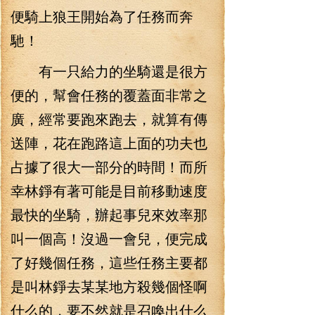
便騎上狼王開始為了任務而奔
馳！
有一只給力的坐騎還是很方
便的，幫會任務的覆蓋面非常之
廣，經常要跑來跑去，就算有傳
送陣，花在跑路這上面的功夫也
占據了很大一部分的時間！而所
幸林錚有著可能是目前移動速度
最快的坐騎，辦起事兒來效率那
叫一個高！沒過一會兒，便完成
了好幾個任務，這些任務主要都
是叫林錚去某某地方殺幾個怪啊
什么的，要不然就是召喚出什么