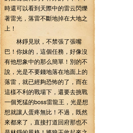
時還可以看到天際中的雷云閃爍
著雷光，落雷不斷地掉在大地之
上！
林錚見狀，不禁張了張嘴
巴！你妹的，這個任務，好像沒
有他想象中的那么簡單！別的不
說，光是不要錢地落在地面上的
落雷，就已經夠恐怖的了，而在
這樣不利的戰場下，還要去挑戰
一個兇猛的boss雷龍王，光是想
想就讓人蛋疼無比！不過，既然
來都來了，直接打道回府那也不
是林錚的風格！將狼王收起來之