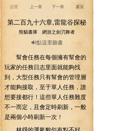
設置
上一章
下一章
書頁
第二百九十六章,雷龍谷探秘
熊貓書庫 網游之劍刃舞者
🔊點這里聽書
幫會任務在每個擁有幫會的
玩家的任務日志里面就能夠找
到，大型任務只有幫會的管理層
才能夠接取，至于單人任務，誰
想要接都行！這些單人任務難度
不一而定，且會定時刷新，一般
是兩個小時刷新一次！
林錚的運氣貌似有點不好，