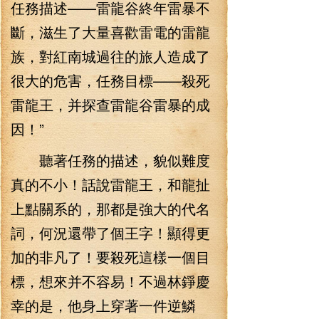
任務描述——雷龍谷終年雷暴不
斷，滋生了大量喜歡雷電的雷龍
族，對紅南城過往的旅人造成了
很大的危害，任務目標——殺死
雷龍王，并探查雷龍谷雷暴的成
因！”
聽著任務的描述，貌似難度
真的不小！話說雷龍王，和龍扯
上點關系的，那都是強大的代名
詞，何況還帶了個王字！顯得更
加的非凡了！要殺死這樣一個目
標，想來并不容易！不過林錚慶
幸的是，他身上穿著一件逆鱗