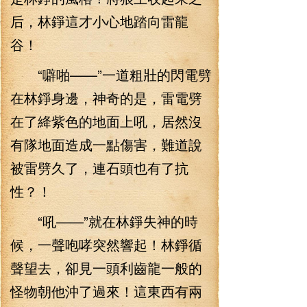
后，林錚這才小心地踏向雷龍
谷！
“噼啪——”一道粗壯的閃電劈
在林錚身邊，神奇的是，雷電劈
在了絳紫色的地面上吼，居然沒
有隊地面造成一點傷害，難道說
被雷劈久了，連石頭也有了抗
性？！
“吼——”就在林錚失神的時
候，一聲咆哮突然響起！林錚循
聲望去，卻見一頭利齒龍一般的
怪物朝他沖了過來！這東西有兩