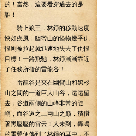
的！當然，這要看穿過去的是
誰！
騎上狼王，林錚的移動速度
快如疾風，幽蠻山的怪物幾乎仇
恨剛被拉起就迅速地失去了仇恨
目標！一路飛馳，林錚漸漸靠近
了任務所指的雷龍谷！
雷龍谷是夾在幽蠻山和黑杉
山之間的一道巨大山谷，遠遠望
去，谷道兩側的山峰非常的陡
峭，而谷道之上兩山之巔，積攢
著黑壓壓的雷云！人未到，轟鳴
的雷聲便傳到了林錚的耳中，不