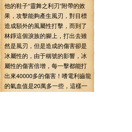
他的鞋子“靈舞之利刃”附帶的效
果，攻擊能夠產生風刃，對目標
造成額外的風屬性打擊，而到了
林錚這個淚族的腳上，打出去雖
然是風刃，但是造成的傷害卻是
冰屬性的，由于稱號的影響，冰
屬性的傷害倍增，每一擊都能打
出來40000多的傷害！嗜電利齒龍
的氣血值是20萬多一些，這樣一
來，僅僅只是踢出5道風刃，攻擊
林錚的利齒龍便哀叫著倒地，而
在殺死怪物的瞬間，林錚聽到了
提示——