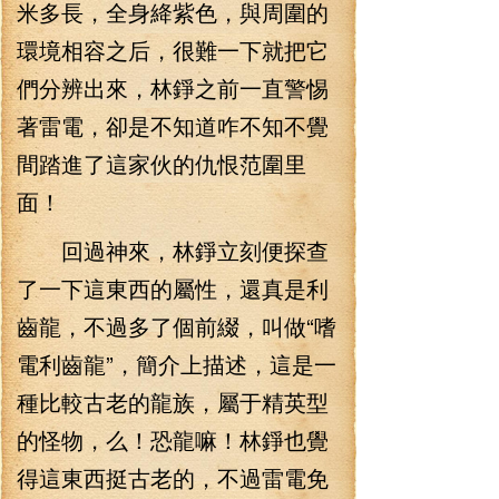
米多長，全身絳紫色，與周圍的
環境相容之后，很難一下就把它
們分辨出來，林錚之前一直警惕
著雷電，卻是不知道咋不知不覺
間踏進了這家伙的仇恨范圍里
面！
回過神來，林錚立刻便探查
了一下這東西的屬性，還真是利
齒龍，不過多了個前綴，叫做“嗜
電利齒龍”，簡介上描述，這是一
種比較古老的龍族，屬于精英型
的怪物，么！恐龍嘛！林錚也覺
得這東西挺古老的，不過雷電免