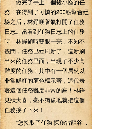
做完了手上一個殺小怪的任
務，在得到了可憐的200點幫會經
驗之后，林錚嘆著氣打開了任務
日志。當看到任務日志上的任務
時，林錚頓時雙眼一亮，不知不
覺間，任務已經刷新了，這新刷
出來的任務里面，出現了不少高
難度的任務！其中有一個居然以
非常鮮紅的顏色標示著，這代表
著這個任務難度非常的高！林錚
見狀大喜，毫不猶豫地就把這個
任務接了下來！
“您接取了任務‘探秘雷龍谷’，