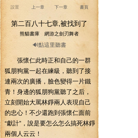
設置
上一章
下一章
書頁
第二百八十七章,被找到了
熊貓書庫 網游之劍刃舞者
🔊點這里聽書
張懷仁此時正和自己的一群
狐朋狗黨一起在練級，聽到了接
連兩次的廣播，臉色變得一片鐵
青！身邊的狐朋狗黨聽了之后，
立刻開始大罵林錚兩人表現自己
的忠心！不少還跑到張懷仁面前
“獻計”，說是要怎么怎么搞死林錚
兩個人云云！