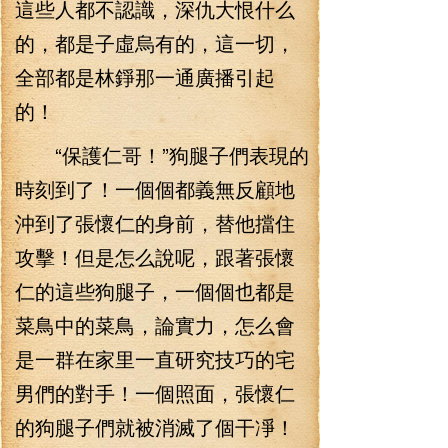
這些人都不認識，深仇大恨什么
的，都是子虛烏有的，這一切，
全部都是林錚那一通廣播引起
的！
“保護仁哥！”狗腿子們表現的
時刻到了！一個個都義無反顧地
沖到了張懷仁的身前，替他擋住
攻擊！但是怎么說呢，跟著張懷
仁的這些狗腿子，一個個也都是
菜鳥中的菜鳥，論實力，怎么會
是一群在家里一直研究技巧的宅
男們的對手！一個照面，張懷仁
的狗腿子們就被消滅了個干凈！