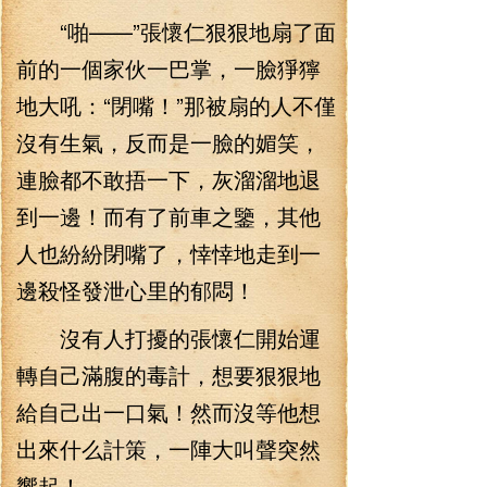
“啪——”張懷仁狠狠地扇了面
前的一個家伙一巴掌，一臉猙獰
地大吼：“閉嘴！”那被扇的人不僅
沒有生氣，反而是一臉的媚笑，
連臉都不敢捂一下，灰溜溜地退
到一邊！而有了前車之鑒，其他
人也紛紛閉嘴了，悻悻地走到一
邊殺怪發泄心里的郁悶！
沒有人打擾的張懷仁開始運
轉自己滿腹的毒計，想要狠狠地
給自己出一口氣！然而沒等他想
出來什么計策，一陣大叫聲突然
響起！