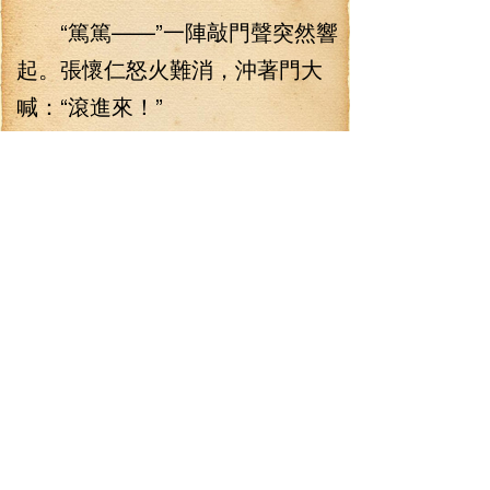
“篤篤——”一陣敲門聲突然響
起。張懷仁怒火難消，沖著門大
喊：“滾進來！”
“咔擦！”房門打開，一個身材
火爆的女人緩緩地走了進來！看
到這個女人，張懷仁頓時便如同
一只餓狼一樣撲了上去，暴虐地
撕開了女人的衣服，那女人眉頭
微皺，卻是不敢吭聲，默默地承
受了張懷仁的獸性！不一會兒，
張懷仁也發泄完了，女人這才從
桌上爬了起來，稍微整理了一下
自己被撕爛的衣服，站在了張懷