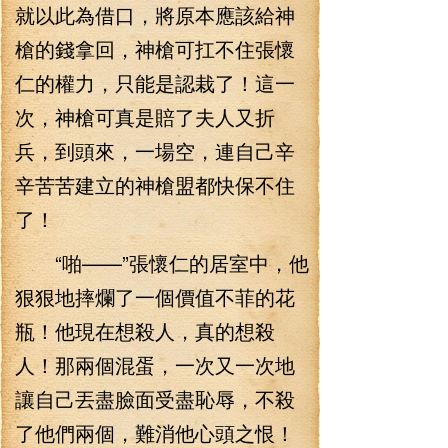
就以此為借口，將原本應該給神
槍的錢拿回，神槍可扛不住張懷
仁的權力，只能是認栽了！這一
次，神槍可真是賠了夫人又折
兵，到頭來，一場空，連自己辛
辛苦苦建立的神槍盟都快保不住
了！
“啪——”張懷仁的居室中，他
狠狠地摔爛了一個價值不菲的花
瓶！他現在想殺人，真的想殺
人！那兩個混蛋，一次又一次地
讓自己丟盡臉面受盡恥辱，不殺
了他們兩個，難消他心頭之恨！