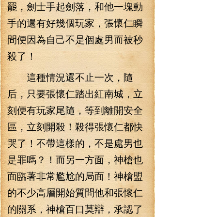
罷，劍士手起劍落，和他一塊動
手的還有好幾個玩家，張懷仁瞬
間便因為自己不是個處男而被秒
殺了！
這種情況還不止一次，隨
后，只要張懷仁踏出紅南城，立
刻便有玩家尾隨，等到離開安全
區，立刻開殺！殺得張懷仁都快
哭了！不帶這樣的，不是處男也
是罪嗎？！而另一方面，神槍也
面臨著非常尷尬的局面！神槍盟
的不少高層開始質問他和張懷仁
的關系，神槍百口莫辯，承認了