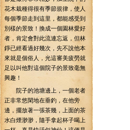
花木栽種得很有季節規律，使人
每個季節走到這里，都能感受到
別樣的景致！換成一個園林愛好
者，肯定會對此流連忘返，但林
錚已經看過好幾次，先不說他本
來就是個俗人，光這審美疲勞就
足以叫他對這個院子的景致毫無
興趣！
院子的池塘邊上，一個老者
正非常悠閑地在垂釣，在他旁
邊，擺放著一張茶幾，上面的茶
水白煙渺渺，隨手拿起杯子喝上
一杯，真是快活似神仙！這便是