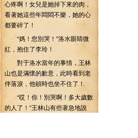
心疼啊！女兒是她掉下來的肉，
看著她這些年悶悶不樂，她的心
都要碎了！
“媽！您別哭！”洛水眼睛微
紅，抱住了李玲！
對于洛水當年的事情，王林
山也是滿懷的歉意，此時看到老
伴落淚，他頓時也坐不住了！
“哎！你！別哭啊！多大歲數
的人了！”王林山有些著急地說
道！
“那你還惹我生氣！？”哭，那