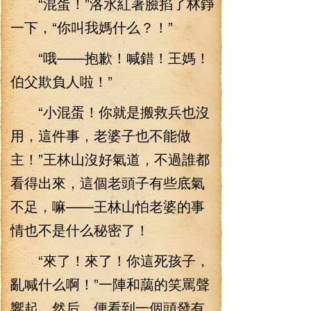
“混蛋！”洛水紅著臉掐了林錚
一下，“你叫我媽什么？！”
“哦——抱歉！喊錯！王媽！
伯父欺負人啦！”
“小混蛋！你就是搬救兵也沒
用，這件事，老婆子也不能做
主！”王林山沒好氣道，不過誰都
看得出來，這個老頭子有些底氣
不足，嘛——王林山怕老婆的事
情也不是什么秘密了！
“來了！來了！你這死孩子，
亂喊什么啊！”一陣和藹的笑罵聲
響起，然后，便看到一個頭發有