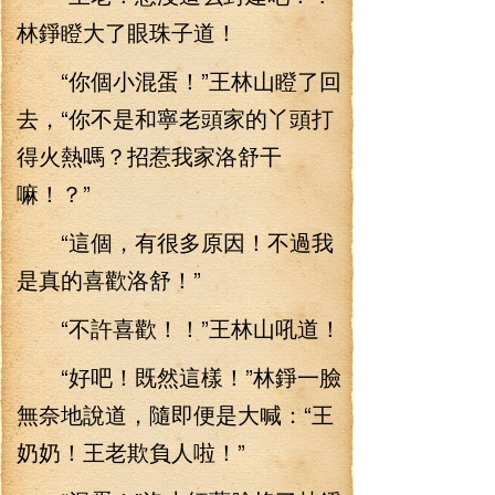
林錚瞪大了眼珠子道！
“你個小混蛋！”王林山瞪了回
去，“你不是和寧老頭家的丫頭打
得火熱嗎？招惹我家洛舒干
嘛！？”
“這個，有很多原因！不過我
是真的喜歡洛舒！”
“不許喜歡！！”王林山吼道！
“好吧！既然這樣！”林錚一臉
無奈地說道，隨即便是大喊：“王
奶奶！王老欺負人啦！”