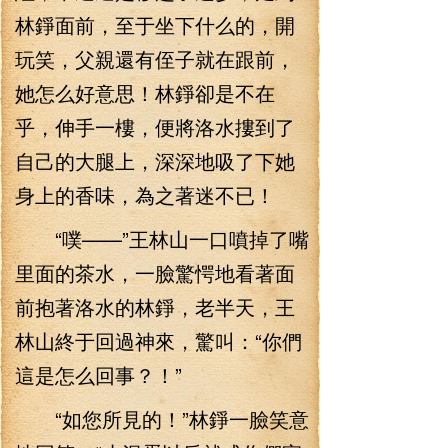
林錚面前，至于坐下什么的，開
玩笑，父親還有侄子就在跟前，
她怎么好意思！林錚卻是不在
乎，伸手一樓，便將洛水摟到了
自己的大腿上，深深地吸了下她
身上的香味，為之著迷不已！
“噗——”王林山一口噴掉了嘴
里面的茶水，一臉驚愕地看著面
前抱著洛水的林錚，老半天，王
林山終于回過神來，驚叫：“你們
這是怎么回事？！”
“如您所見的！”林錚一臉笑意