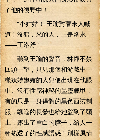
了他的視野中！
“小姑姑！”王瑜對著來人喊
道！沒錯，來的人，正是洛水
——王洛舒！
聽到王瑜的聲音，林錚不禁
回頭一望，只見那個和游戲中一
樣妖嬈嫵媚的人兒便出現在他眼
中。沒有性感神秘的墨靈戰甲，
有的只是一身得體的黑色西裝制
服，飄逸的長發也給她盤到了頭
上，露出了雪白的脖子，給人一
種熟透了的性感誘惑！別樣風情