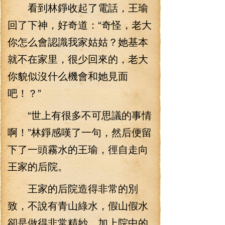
看到林錚收起了電話，王瑜
回了下神，好奇道：“奇怪，老大
你怎么會認識我家姑姑？她基本
就不在家里，很少回來的，老大
你貌似沒什么機會和她見面
吧！？”
“世上有很多不可思議的事情
啊！”林錚感嘆了一句，然后便留
下了一頭霧水的王瑜，徑自走向
王家的后院。
王家的后院造得非常的別
致，不說有青山綠水，假山假水
卻是做得非常精妙，加上院中的