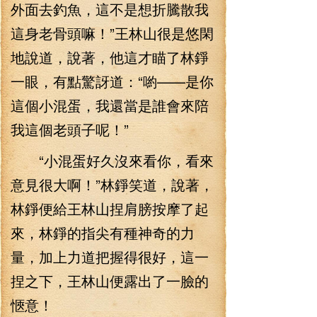
外面去釣魚，這不是想折騰散我
這身老骨頭嘛！”王林山很是悠閑
地說道，說著，他這才瞄了林錚
一眼，有點驚訝道：“喲——是你
這個小混蛋，我還當是誰會來陪
我這個老頭子呢！”
“小混蛋好久沒來看你，看來
意見很大啊！”林錚笑道，說著，
林錚便給王林山捏肩膀按摩了起
來，林錚的指尖有種神奇的力
量，加上力道把握得很好，這一
捏之下，王林山便露出了一臉的
愜意！