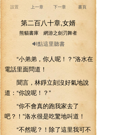
設置
上一章
下一章
書頁
第二百八十章,女婿
熊貓書庫 網游之劍刃舞者
🔊點這里聽書
“小弟弟，你人呢！？”洛水在
電話里面問道！
聞言，林錚立刻沒好氣地說
道：“你說呢！？”
“你不會真的跑我家去了
吧？！”洛水很是吃驚地叫道！
“不然呢？！除了這里我可不