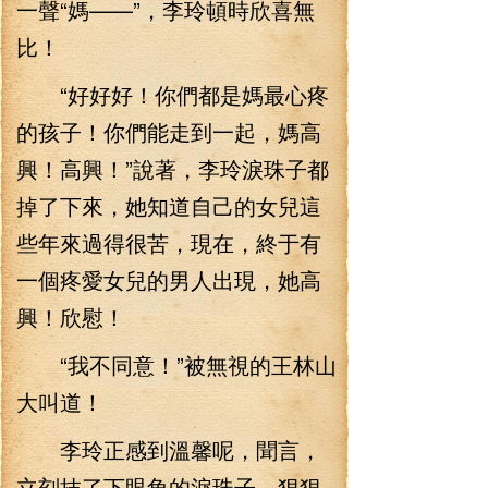
一聲“媽——”，李玲頓時欣喜無
比！
“好好好！你們都是媽最心疼
的孩子！你們能走到一起，媽高
興！高興！”說著，李玲淚珠子都
掉了下來，她知道自己的女兒這
些年來過得很苦，現在，終于有
一個疼愛女兒的男人出現，她高
興！欣慰！
“我不同意！”被無視的王林山
大叫道！
李玲正感到溫馨呢，聞言，
立刻抹了下眼角的淚珠子，狠狠