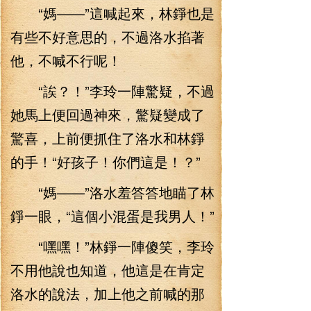
“媽——”這喊起來，林錚也是
有些不好意思的，不過洛水掐著
他，不喊不行呢！
“誒？！”李玲一陣驚疑，不過
她馬上便回過神來，驚疑變成了
驚喜，上前便抓住了洛水和林錚
的手！“好孩子！你們這是！？”
“媽——”洛水羞答答地瞄了林
錚一眼，“這個小混蛋是我男人！”
“嘿嘿！”林錚一陣傻笑，李玲
不用他說也知道，他這是在肯定
洛水的說法，加上他之前喊的那