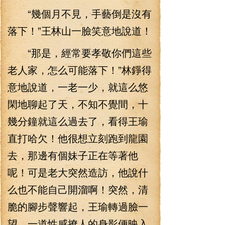
“幾個月不見，手藝倒是沒有
落下！”王林山一臉笑意地說道！
“那是，經常要孝敬你們這些
老人家，怎么可能落下！”林錚得
意地說道，一老一少，就這么悠
閑地聊起了天，不知不覺間，十
幾分鐘就這么過去了，看得王瑜
直打哈欠！他很想立刻跑到龍園
去，那邊有個妹子正在等著他
呢！可是老大突然造訪，他說什
么也不能自己開溜啊！突然，清
脆的腳步聲響起，王瑜轉過臉一
望，一道性感撩人的身影便映入