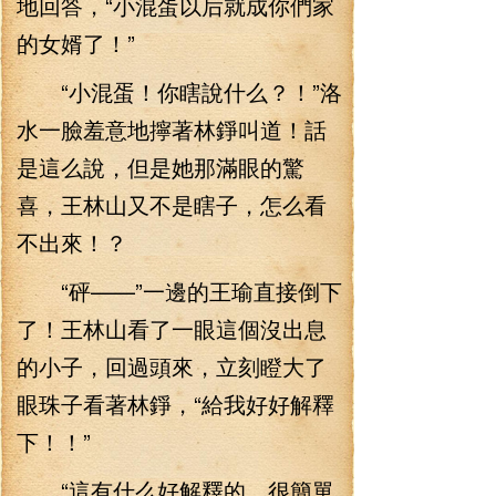
地回答，“小混蛋以后就成你們家
的女婿了！”
“小混蛋！你瞎說什么？！”洛
水一臉羞意地擰著林錚叫道！話
是這么說，但是她那滿眼的驚
喜，王林山又不是瞎子，怎么看
不出來！？
“砰——”一邊的王瑜直接倒下
了！王林山看了一眼這個沒出息
的小子，回過頭來，立刻瞪大了
眼珠子看著林錚，“給我好好解釋
下！！”
“這有什么好解釋的，很簡單