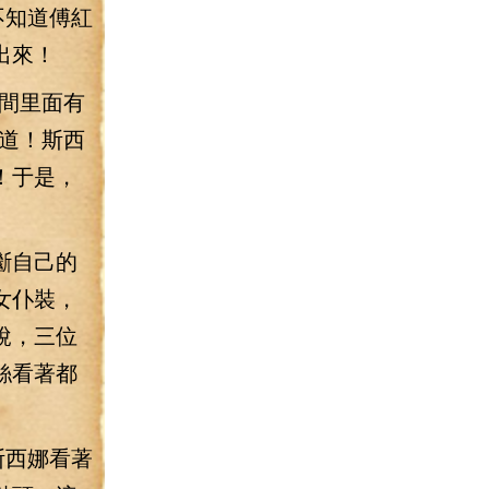
不知道傅紅
出來！
間里面有
道！斯西
！于是，
斷自己的
女仆裝，
說，三位
絲看著都
斯西娜看著