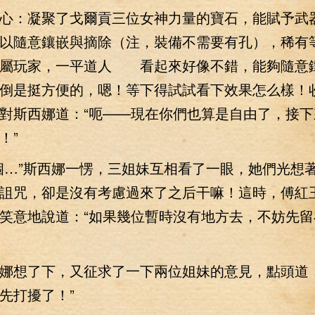
心：凝聚了戈爾貢三位女神力量的寶石，能賦予武
以隨意鑲嵌與摘除（注，裝備不需要有孔），稀有
專屬玩家，一平道人 看起來好像不錯，能夠隨意
倒是挺方便的，嗯！等下得試試看下效果怎么樣！
對斯西娜道：“呃——現在你們也算是自由了，接下
！”
…”斯西娜一愣，三姐妹互相看了一眼，她們光想
詛咒，卻是沒有考慮過來了之后干嘛！這時，傅紅
笑意地說道：“如果幾位暫時沒有地方去，不妨先留
想了下，又征求了一下兩位姐妹的意見，點頭道：
先打擾了！”