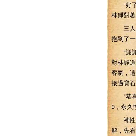
“好了
林錚對著
三人看
抱到了一
“謝謝
對林錚道
客氣，這
接過寶石
“恭喜您
0，永久
神性攻
解，先看