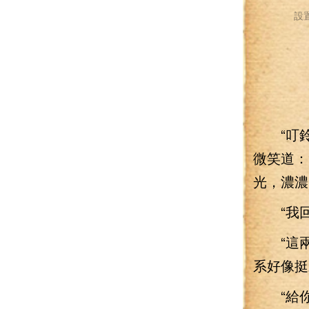
設
“叮鈴
微笑道：
光，濃濃
“我回
“這兩
系好像挺
“給你