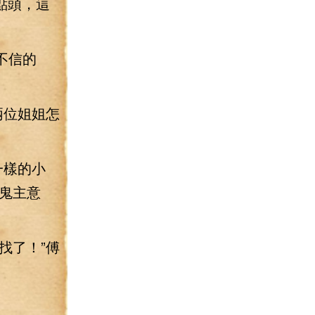
點頭，這
不信的
兩位姐姐怎
一樣的小
鬼主意
找了！”傅