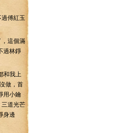
不過傅紅玉
了，這個滿
不過林錚
都和我上
沒做，首
錚用小鑰
，三道光芒
錚身邊