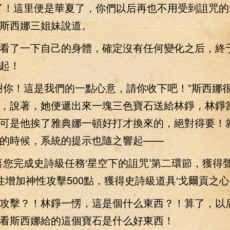
！這里便是華夏了，你們以后再也不用受到詛咒的
斯西娜三姐妹說道。
了一下自己的身體，確定沒有任何變化之后，終
起！
你！這是我們的一點心意，請你收下吧！”斯西娜
，說著，她便遞出來一塊三色寶石送給林錚，林錚
可是他挨了雅典娜一頓好打才換來的，絕對得要！
的時候，系統的提示也隨之響起——
完成史詩級任務‘星空下的詛咒’第二環節，獲得聲望
性增加神性攻擊500點，獲得史詩級道具‘戈爾貢之心’
擊？！林錚一愣，這是個什么東西？！算了，以
看斯西娜給的這個寶石是什么好東西！