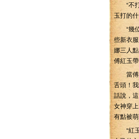
“不打
玉打的什
“幾位
些新衣服
娜三人點
傅紅玉帶
當傅紅
舌頭！我
話說，這
女神穿上
有點被萌
“紅玉