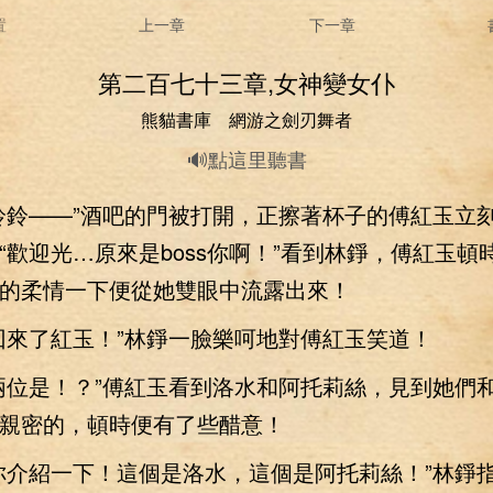
置
上一章
下一章
第二百七十三章,女神變女仆
熊貓書庫 網游之劍刃舞者
🔊點這里聽書
鈴——”酒吧的門被打開，正擦著杯子的傅紅玉立
“歡迎光…原來是boss你啊！”看到林錚，傅紅玉頓
的柔情一下便從她雙眼中流露出來！
來了紅玉！”林錚一臉樂呵地對傅紅玉笑道！
位是！？”傅紅玉看到洛水和阿托莉絲，見到她們
親密的，頓時便有了些醋意！
介紹一下！這個是洛水，這個是阿托莉絲！”林錚