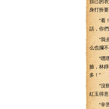
自己的衣
身打扮要
“看！我
話，你們
“我去
么也攔不
“嘿嘿
臉，林錚
多！”
“沒辦
紅玉得意
“辛苦