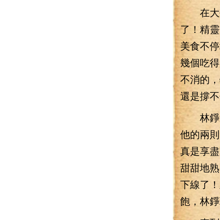
在大長
了！精靈
美食不停
幾個吃得
不消的，
還是撐不
林錚迷
他的兩則
真是享盡
甜甜地熟
下線了！
飽，林錚