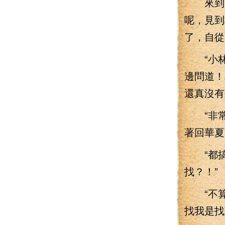
來到餐
呢，見到
了，自從
“小林
邊問道！
還真沒有
“非常順
著回華夏
“都搞定
找？！”
“不算太
找我是找