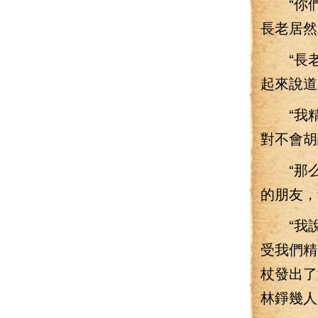
“你們
長老居然
“長老
起來說道
“我精
對不會胡
“那么好
的朋友，
“我說不
受我們精
杖發出了
林錚幾人