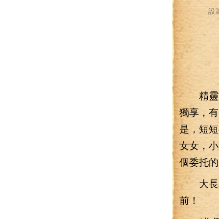
設
精靈族
獨享，有
是，短短
女女，小
個委托的
大長老
前！