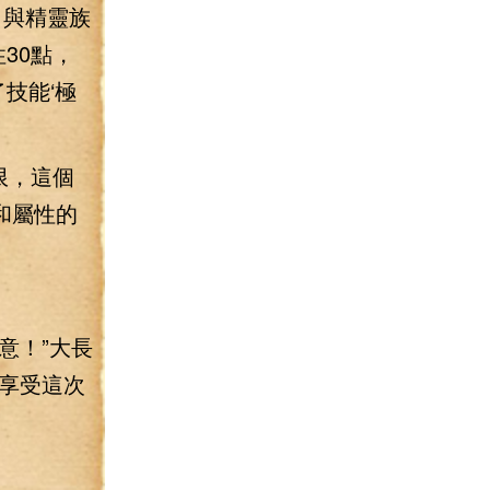
，與精靈族
30點，
技能‘極
限，這個
和屬性的
意！”大長
享受這次