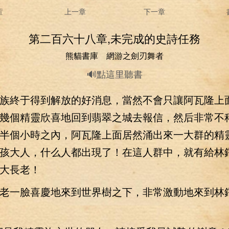
置
上一章
下一章
第二百六十八章,未完成的史詩任務
熊貓書庫 網游之劍刃舞者
🔊點這里聽書
終于得到解放的好消息，當然不會只讓阿瓦隆上
幾個精靈欣喜地回到翡翠之城去報信，然后非常不
半個小時之內，阿瓦隆上面居然涌出來一大群的精
孩大人，什么人都出現了！在這人群中，就有給林
大長老！
一臉喜慶地來到世界樹之下，非常激動地來到林