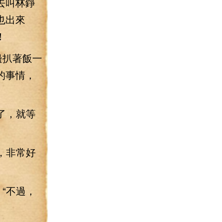
去叫林錚
也出來
！
邊扒著飯一
的事情，
了，就等
，非常好
“不過，