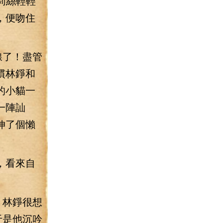
莉絲輕輕
，便吻住
線了！盡管
慣林錚和
的小貓一
一陣訕
伸了個懶
，看來自
！林錚很想
于是他沉吟