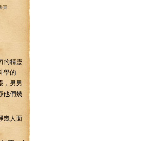
書頁
面的精靈
科學的
靈，男男
錚他們幾
錚幾人面