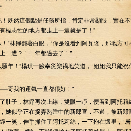
”
！既然這個點是任務所指，肯定非常顯眼，實在不
有標志性的地方都走上一遭就是了！”
”林錚翻著白眼，“你是沒看到阿瓦隆，那地方可
上一遭？！一年都過去了！”
年！”楊琪一臉幸災樂禍地笑道，“姐姐我只能祝
—哥我的運氣一直都很好！”
肚子，林錚再次上線，雙眼一睜，便看到阿托莉
，她似乎正在捉弄熟睡中的新郎官，不過，被新郎
錚一笑，伸手抓住了阿托莉絲，一下抱在懷里，“居