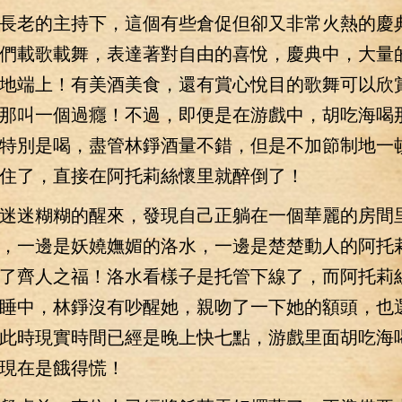
老的主持下，這個有些倉促但卻又非常火熱的慶
們載歌載舞，表達著對自由的喜悅，慶典中，大量
地端上！有美酒美食，還有賞心悅目的歌舞可以欣
那叫一個過癮！不過，即便是在游戲中，胡吃海喝
特別是喝，盡管林錚酒量不錯，但是不加節制地一
住了，直接在阿托莉絲懷里就醉倒了！
迷糊糊的醒來，發現自己正躺在一個華麗的房間
，一邊是妖嬈嫵媚的洛水，一邊是楚楚動人的阿托
了齊人之福！洛水看樣子是托管下線了，而阿托莉
睡中，林錚沒有吵醒她，親吻了一下她的額頭，也
此時現實時間已經是晚上快七點，游戲里面胡吃海
現在是餓得慌！