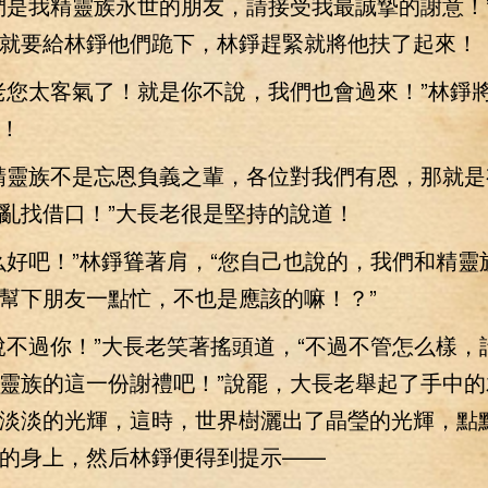
是我精靈族永世的朋友，請接受我最誠摯的謝意！
就要給林錚他們跪下，林錚趕緊就將他扶了起來！
您太客氣了！就是你不說，我們也會過來！”林錚
！
靈族不是忘恩負義之輩，各位對我們有恩，那就是
亂找借口！”大長老很是堅持的說道！
吧！”林錚聳著肩，“您自己也說的，我們和精靈
幫下朋友一點忙，不也是應該的嘛！？”
過你！”大長老笑著搖頭道，“不過不管怎么樣，
靈族的這一份謝禮吧！”說罷，大長老舉起了手中的
淡淡的光輝，這時，世界樹灑出了晶瑩的光輝，點
的身上，然后林錚便得到提示——