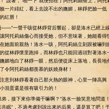
！”說著，“啪一下”就便拍在了阿托莉絲臀上，阿托
臉一片緋紅，看上去說不出的嫵媚，林錚把臉一低
的紅唇！
——”一聲干咳從林錚背后響起，卻是洛水已經上
讓阿托莉絲傷心而接受她，但不意味著，她能看得
在她面前親熱！洛水一咳，阿托莉絲立刻跟被嚇到
的從林錚懷里跑掉，而林錚也只能回過頭對著洛水
嫵媚地白了林錚一眼，然后便從床上落地，長長地
了令阿托莉絲都羨慕的妖嬈身材！
意到林錚看著自己那火熱的眼神，心里一陣高興
小混蛋還是很有吸引力的！
弟，接下來你準備干嘛啊？”洛水一臉笑意地問道
床共眠”，不過考慮到說出來的后果，還是算了吧！