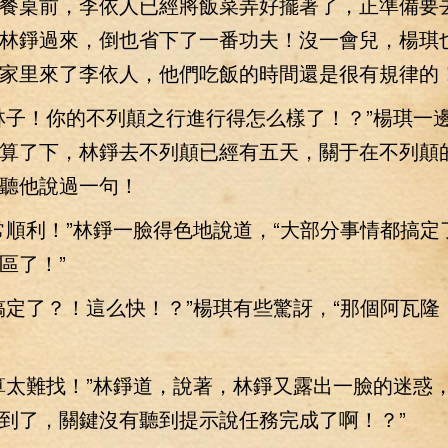
桌前，李依人已經將飯菜弄好擺著了，正準備要
林錚過來，倒也省下了一番功夫！沒一會兒，楊琪
家里來了李依人，他們吃飯的時間還是很有規律的
子！你的不列顛之行進行得怎么樣了！？”楊琪一
算了下，林錚去不列顛已經有五天，關于在不列顛
聽他說過一句！
利！”林錚一臉得色地說道，“大部分事情都搞定
區了！”
了？！這么快！？”楊琪有些驚訝，“那個阿瓦隆
難找！”林錚道，說著，林錚又露出一臉的迷惑，
到了，關鍵沒有聽到提示說任務完成了啊！？”