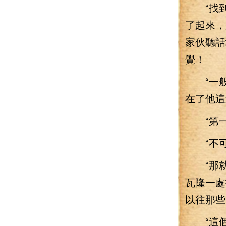
“找到
了起來，
家伙聽話
覺！
“一般
在了他這
“第一
“不可能
“那就是
瓦隆一處
以往那些
“這個倒