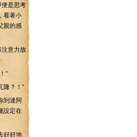
即便是思考
，看著小
父親的感
將注意力放
！”
瓦隆？！”
你到達阿
種設定在
去好好地