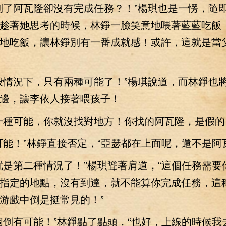
了阿瓦隆卻沒有完成任務？！”楊琪也是一愣，隨
趁著她思考的時候，林錚一臉笑意地喂著藍藍吃飯
地吃飯，讓林錚別有一番成就感！或許，這就是當
情況下，只有兩種可能了！”楊琪說道，而林錚也
邊，讓李依人接著喂孩子！
種可能，你就沒找對地方！你找的阿瓦隆，是假的
！”林錚直接否定，“亞瑟都在上面呢，還不是阿
第二種情況了！”楊琪聳著肩道，“這個任務需要
指定的地點，沒有到達，就不能算你完成任務，這
游戲中倒是挺常見的！”
有可能！”林錚點了點頭，“也好，上線的時候我