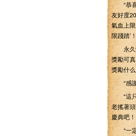
“恭喜您
友好度2
氣血上限
限踐踏’！
永久性增
獎勵可真
獎勵什么
“感謝
“這只
老搖著頭
慶典吧！
“一定！