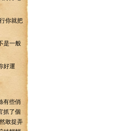
行你就把
不是一般
你好運
絲有些俏
官抓了個
然敢捉弄