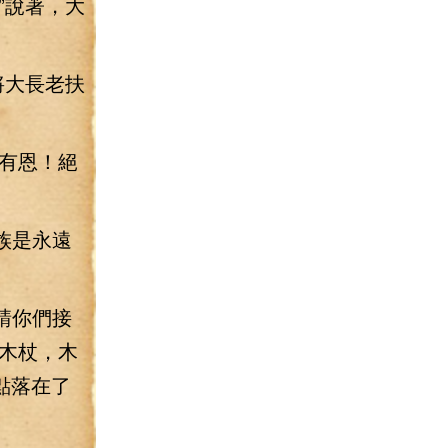
”說著，大
將大長老扶
有恩！絕
族是永遠
請你們接
木杖，木
點落在了