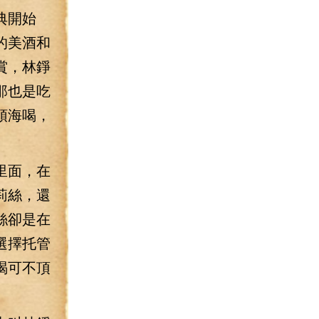
典開始
的美酒和
賞，林錚
那也是吃
頓海喝，
里面，在
莉絲，還
絲卻是在
選擇托管
喝可不頂