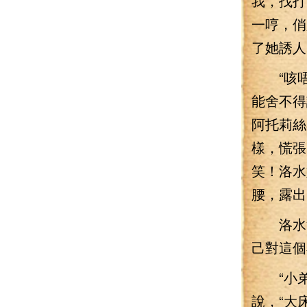
我，找打
一哼，俏
了她誘人
“咳唔
能舍不得
阿托莉絲
樣，慌張
笑！洛水
腰，露出
洛水注
己對這個
“小弟
說，“大