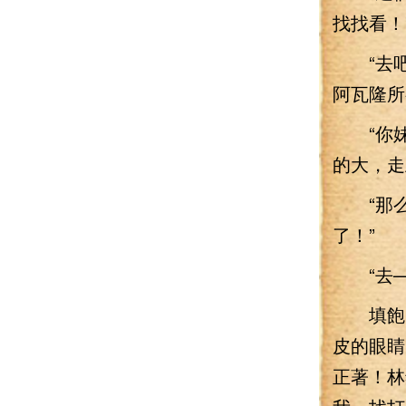
找找看！
“去吧
阿瓦隆所
“你妹！
的大，走
“那么騷
了！”
“去—
填飽了
皮的眼睛
正著！林