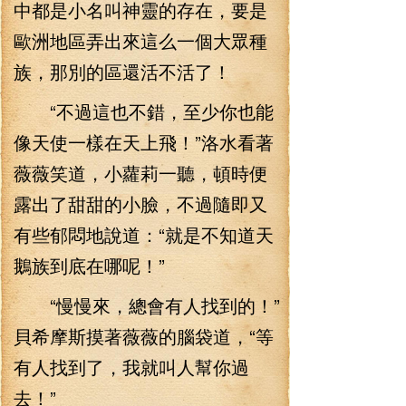
中都是小名叫神靈的存在，要是
歐洲地區弄出來這么一個大眾種
族，那別的區還活不活了！
“不過這也不錯，至少你也能
像天使一樣在天上飛！”洛水看著
薇薇笑道，小蘿莉一聽，頓時便
露出了甜甜的小臉，不過隨即又
有些郁悶地說道：“就是不知道天
鵝族到底在哪呢！”
“慢慢來，總會有人找到的！”
貝希摩斯摸著薇薇的腦袋道，“等
有人找到了，我就叫人幫你過
去！”