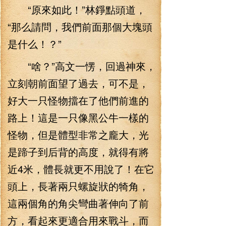
“原來如此！”林錚點頭道，
“那么請問，我們前面那個大塊頭
是什么！？”
“啥？”高文一愣，回過神來，
立刻朝前面望了過去，可不是，
好大一只怪物擋在了他們前進的
路上！這是一只像黑公牛一樣的
怪物，但是體型非常之龐大，光
是蹄子到后背的高度，就得有將
近4米，體長就更不用說了！在它
頭上，長著兩只螺旋狀的犄角，
這兩個角的角尖彎曲著伸向了前
方，看起來更適合用來戰斗，而