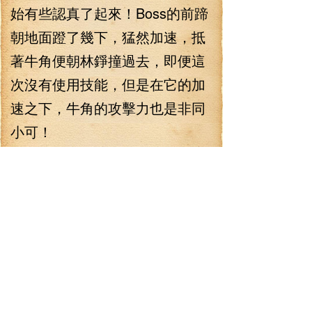
始有些認真了起來！Boss的前蹄
朝地面蹬了幾下，猛然加速，抵
著牛角便朝林錚撞過去，即便這
次沒有使用技能，但是在它的加
速之下，牛角的攻擊力也是非同
小可！
“呼啦——”boss從林錚身邊
撞了過去，使得林錚身上寬大的
斗篷獵獵作響，這一刻，林錚感
覺自己成了最牛的斗牛士，哪個
斗牛士能斗這么大的一頭牛啊！
“嗶——”高文躲在一棵樹上吹
起了響亮的口哨，然后高聲大