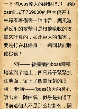
一下將boss龐大的身軀撞飛，給b
oss造成了769000的巨大傷害！
林錚看著傷害一陣咋舌，颶風漩
渦反射的攻擊可是根據吸收的攻
擊來計算的，如此巨大的傷害，
要是打在林錚身上，瞬間就能將
他秒殺！
“砰——”被撞飛的boss穩穩
地落到了地上，四只蹄子緊緊抓
住地面，留下了四道深刻的痕
跡！“呼哧——”boss碩大的鼻孔
噴出來一陣白氣，似乎是知道了
眼前這個人不是那么好對付，開