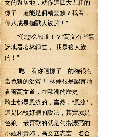
女的聚居地，就你這四大五粗的
樣子，還能是個精靈族？我看，
你八成是個獸人族的！”
“你怎么知道！？”高文有些驚
訝地看著林錚道，“我是狼人族
的！”
“嗯！看你這樣子，的確很有
當色狼的潛質！”林錚很是認真地
看著高文道，在歐洲的歷史上，
騎士都是風流的，當然，“風流”，
這是比較好聽的說法，其實就是
色狼，最喜歡的就是勾搭漂亮的
小妞和貴婦，高文立志當一名合