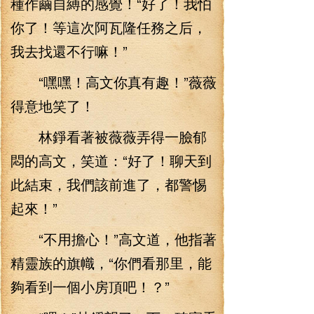
種作繭自縛的感覺！“好了！我怕
你了！等這次阿瓦隆任務之后，
我去找還不行嘛！”
“嘿嘿！高文你真有趣！”薇薇
得意地笑了！
林錚看著被薇薇弄得一臉郁
悶的高文，笑道：“好了！聊天到
此結束，我們該前進了，都警惕
起來！”
“不用擔心！”高文道，他指著
精靈族的旗幟，“你們看那里，能
夠看到一個小房頂吧！？”