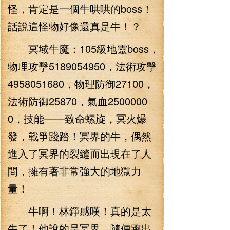
怪，肯定是一個牛哄哄的boss！
話說這怪物好像還真是牛！？
冥域牛魔：105級地靈boss，
物理攻擊5189054950，法術攻擊
4958051680，物理防御27100，
法術防御25870，氣血2500000
0，技能——致命螺旋，冥火爆
發，戰爭踐踏！冥界的牛，偶然
進入了冥界的裂縫而出現在了人
間，擁有著非常強大的地獄力
量！
牛啊！林錚感嘆！真的是太
牛了！他說的是冥界，隨便跑出