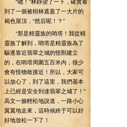
“嗯！”林錚望了一下，確實看
到了一個被樹林遮蓋了一大片的
褐色屋頂，“然后呢！？”
“那是精靈族的哨塔！我從精
靈族了解到，哨塔是精靈族為了
驅逐靠近翡翠之城的怪獸建立
的，在哨塔周圍五百米內，很少
會有怪物敢接近！所以，大家可
以放心了，到了這里，我們基本
上已經是安全到達翡翠之城了！”
高文一臉輕松地說道，一路小心
翼翼地走來，這時候終于可以好
好地放松一下了！