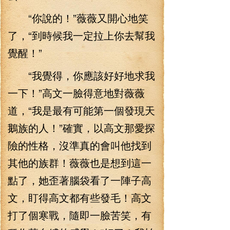
“你說的！”薇薇又開心地笑
了，“到時候我一定拉上你去幫我
覺醒！”
“我覺得，你應該好好地求我
一下！”高文一臉得意地對薇薇
道，“我是最有可能第一個發現天
鵝族的人！”確實，以高文那愛探
險的性格，沒準真的會叫他找到
其他的族群！薇薇也是想到這一
點了，她歪著腦袋看了一陣子高
文，盯得高文都有些發毛！高文
打了個寒戰，隨即一臉苦笑，有