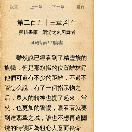
設置
上一章
下一章
書頁
第二百五十三章,斗牛
熊貓書庫 網游之劍刃舞者
🔊點這里聽書
雖然說已經看到了精靈族的
旗幟，但是那旗幟的位置離林錚
他們可還有不少的距離，不過不
管怎么說，有了一個指示物之
后，眾人的精神也提了起來，當
然，也更加的警惕，眼看著就要
到達翡翠之城，誰也不想再這關
鍵的時候因為粗心大意而喪命，