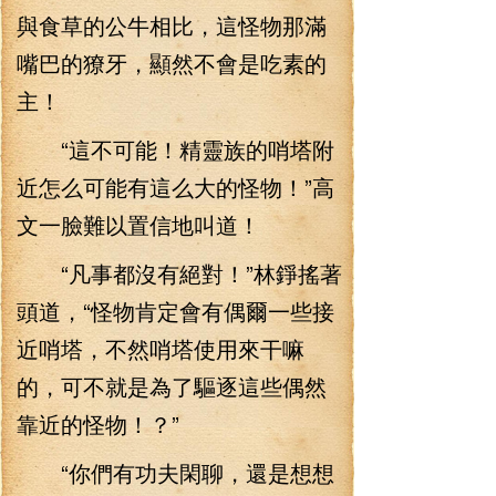
與食草的公牛相比，這怪物那滿
嘴巴的獠牙，顯然不會是吃素的
主！
“這不可能！精靈族的哨塔附
近怎么可能有這么大的怪物！”高
文一臉難以置信地叫道！
“凡事都沒有絕對！”林錚搖著
頭道，“怪物肯定會有偶爾一些接
近哨塔，不然哨塔使用來干嘛
的，可不就是為了驅逐這些偶然
靠近的怪物！？”
“你們有功夫閑聊，還是想想