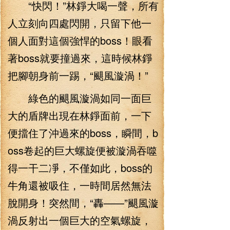
“快閃！”林錚大喝一聲，所有
人立刻向四處閃開，只留下他一
個人面對這個強悍的boss！眼看
著boss就要撞過來，這時候林錚
把腳朝身前一踢，“颶風漩渦！”
綠色的颶風漩渦如同一面巨
大的盾牌出現在林錚面前，一下
便擋住了沖過來的boss，瞬間，b
oss卷起的巨大螺旋便被漩渦吞噬
得一干二凈，不僅如此，boss的
牛角還被吸住，一時間居然無法
脫開身！突然間，“轟——”颶風漩
渦反射出一個巨大的空氣螺旋，