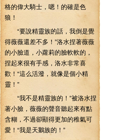
格的偉大騎士，嗯！的確是色
狼！
“要說精靈族的話，我倒是覺
得薇薇還差不多！”洛水捏著薇薇
的小臉道，小蘿莉的臉軟軟的，
捏起來很有手感，洛水非常喜
歡！“這么活潑，就像是個小精
靈！”
“我不是精靈族的！”被洛水捏
著小臉，薇薇的聲音聽起來有點
含糊，不過卻顯得更加的稚氣可
愛！“我是天鵝族的！”