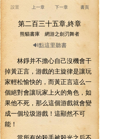
設置
上一章
下一章
書頁
第二百三十五章,終章
熊貓書庫 網游之劍刃舞者
🔊點這里聽書
林錚并不擔心自己沒機會干
掉黃正言，游戲的主旋律是讓玩
家輕松愉快的，而黃正言這么一
個絕對會讓玩家上火的角色，如
果他不死，那么這個游戲就會變
成一個垃圾游戲！這顯然不可
能！
當所有的殺手被殺光之后不