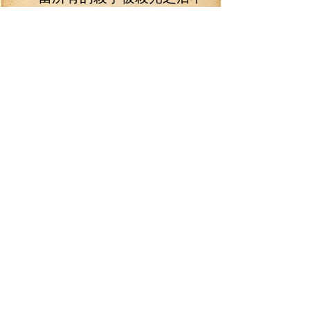
久，劇情再次推進，林錚被傳送
到了一顆大樹下，這地方林錚并
不是第一次來，之前的劇情曾來
過一次，他知道這里是紅袖和張
凌的定情之地！
“劇情‘噩夢’進入終章，您所扮
演的張凌身受致命內傷，該狀態
下，您將不定時發作內傷，內傷
發作時，您將減少5的氣血值，擊
殺最終的噩夢之靈黃正言可完成
劇情！”
看吧果然！最終還是得和黃