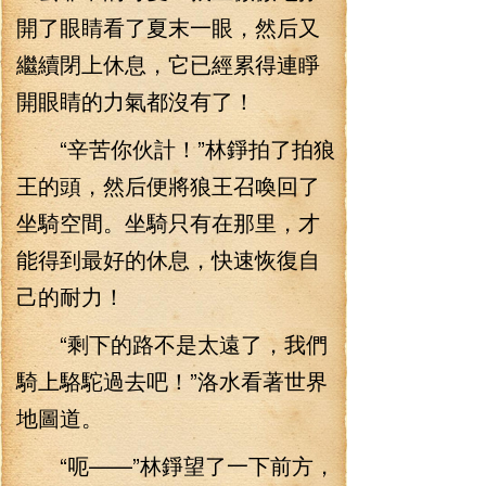
開了眼睛看了夏末一眼，然后又
繼續閉上休息，它已經累得連睜
開眼睛的力氣都沒有了！
“辛苦你伙計！”林錚拍了拍狼
王的頭，然后便將狼王召喚回了
坐騎空間。坐騎只有在那里，才
能得到最好的休息，快速恢復自
己的耐力！
“剩下的路不是太遠了，我們
騎上駱駝過去吧！”洛水看著世界
地圖道。
“呃——”林錚望了一下前方，