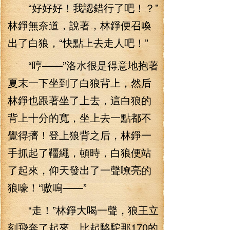
“好好好！我認錯行了吧！？”
林錚無奈道，說著，林錚便召喚
出了白狼，“快點上去走人吧！”
“哼——”洛水很是得意地抱著
夏末一下坐到了白狼背上，然后
林錚也跟著坐了上去，這白狼的
背上十分的寬，坐上去一點都不
覺得擠！登上狼背之后，林錚一
手抓起了韁繩，頓時，白狼便站
了起來，仰天發出了一聲嘹亮的
狼嚎！“嗷嗚——”
“走！”林錚大喝一聲，狼王立
刻飛奔了起來，比起駱駝那170的