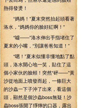
熱得發燙！
“媽媽！”夏末突然抬起頭看著
洛水，“媽媽你的臉好紅啊！”
“噓——”洛水伸出手指堵住了
夏末的小嘴，“別讓爸爸知道！”
“嗯！”夏末似懂非懂地點了點
頭，洛水開心地一笑，貼住了這
個小家伙的臉頰！突然“砰——”黃
沙從地面上噴發而起，一條巨大
的沙蟲一下子沖了出來，看這個
頭，顯然是個沙蟲boss無疑！沙
蟲boss張開了猙獰的口器，露出