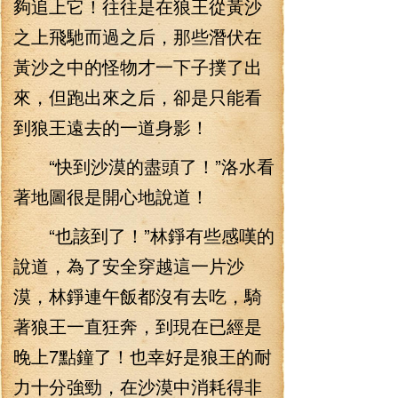
夠追上它！往往是在狼王從黃沙
之上飛馳而過之后，那些潛伏在
黃沙之中的怪物才一下子撲了出
來，但跑出來之后，卻是只能看
到狼王遠去的一道身影！
“快到沙漠的盡頭了！”洛水看
著地圖很是開心地說道！
“也該到了！”林錚有些感嘆的
說道，為了安全穿越這一片沙
漠，林錚連午飯都沒有去吃，騎
著狼王一直狂奔，到現在已經是
晚上7點鐘了！也幸好是狼王的耐
力十分強勁，在沙漠中消耗得非