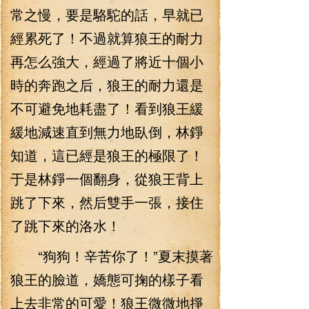
常之慢，要是駱駝的話，早就已
經累死了！不過就算狼王的耐力
再怎么強大，經過了將近十個小
時的奔跑之后，狼王的耐力還是
不可避免地耗盡了！看到狼王緩
緩地減速直到無力地臥倒，林錚
知道，這已經是狼王的極限了！
于是林錚一個翻身，從狼王背上
跳了下來，然后雙手一張，接住
了跳下來的洛水！
“狗狗！辛苦你了！”夏末摸著
狼王的臉道，嬌態可掬的樣子看
上去非常的可愛！狼王微微地掙