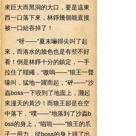
來巨大而黑洞的大口，要是這東
西一口落下來，林錚幾個能直接
被一口給吞掉了！
“呀——”夏末嚇得尖叫了起
來，而洛水的臉色也是有些不好
看！倒是林錚十分的鎮定，一手
拉住了韁繩，“嗷嗚——”狼王一聲
嚎叫，猛地一躍而起，“砰——”沙
蟲boss一下咬到了地面上，濺起
來漫天的黃沙！而狼王卻是在空
中落下，“噗——”地落到了沙蟲b
oss的身上，“嗞啦——”狼王的爪
子一用力，從boss的身上跳了出