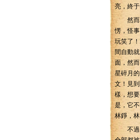
亮，終于
然而林
愣，怪事
玩笑了！
間自動就
面，然而
星碎月的
文！見到
樣，想要
是，它不
林錚，林
不過林
全部都被