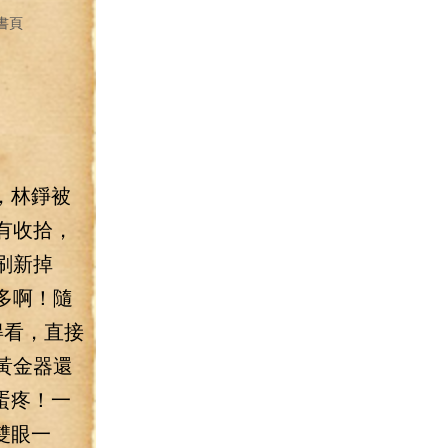
書頁
，林錚被
有收拾，
刷新掉
多啊！隨
得看，直接
黃金器還
蛋疼！一
雙眼一