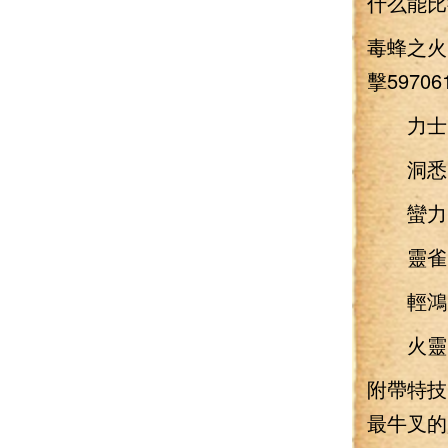
什么能比
毒蜂之火
擊59706
力士：
洞悉：
蠻力：
靈雀：
輕鴻：
火靈：增
附帶特
最牛叉的