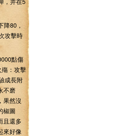
彈，并在5
降80，
次攻擊時
000點傷
火殤：攻擊
驗成長附
永不磨
，果然沒
的椒圖
而且還多
起來好像