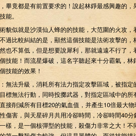
，畢竟都是有前置要求的！說起林錚最感興趣的，
技能。
貌似就是沙漠仙人蜂的的技能，大范圍的火攻，
不過比較糾結的是，顯然這個技能是法術攻擊的，
然也不算低，但是想要說犀利，那就遠遠不行了，
個技能！而流星爆破，這名字聽起來十分霸氣，林
個技能的效果！
：無法升級，消耗所有法力指定攻擊區域，被指定
目標無法行動，同時投擲武器，對指定區域中的所
直接削減所有目標20的氣血值，并產生10倍最大物
性傷害，與天星碎月共用冷卻時間，冷卻時間40
一樣，是一個核彈型的技能，殺傷力非常之大！不
的第一擊殺傷力較強，但這是單體的，而從技能描