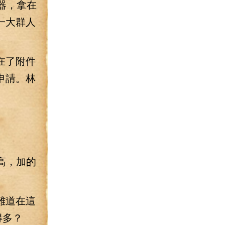
器，拿在
一大群人
在了附件
申請。林
高，加的
難道在這
得多？