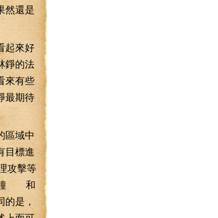
果然還是
看起來好
林錚的法
看來有些
錚最期待
的區域中
有目標進
理攻擊等
分鐘 和
同的是，
述上面可