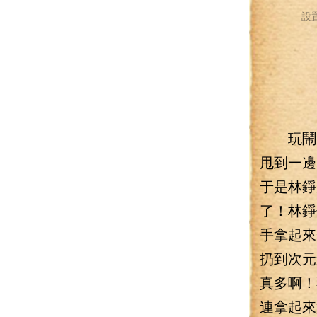
設
玩鬧了
甩到一邊
于是林錚
了！林錚
手拿起來
扔到次元
真多啊！
連拿起來