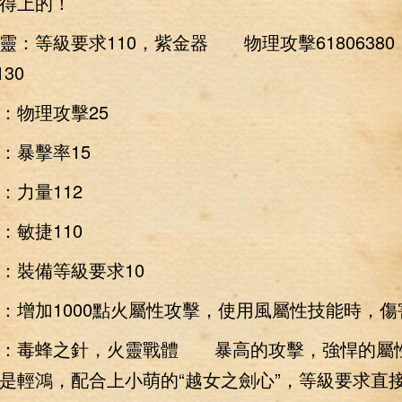
得上的！
靈：等級要求110，紫金器 物理攻擊6180638
130
物理攻擊25
暴擊率15
力量112
敏捷110
裝備等級要求10
加1000點火屬性攻擊，使用風屬性技能時，傷害
技：毒蜂之針，火靈戰體 暴高的攻擊，強悍的屬
是輕鴻，配合上小萌的“越女之劍心”，等級要求直接