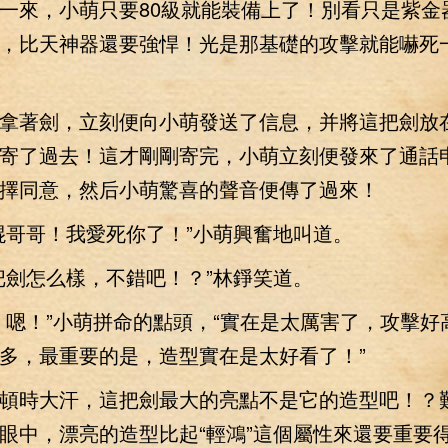
一來，小萌只要80級就能裝備上了！別看只是紫金
，比天神器還要強悍！光是那基礎的攻擊就能嚇死
著劍，立刻便向小萌發送了信息，并將這把劍放
寄了過去！這才剛剛寄完，小萌立刻便發來了通話
擇同意，然后小萌驚喜的聲音便傳了過來！
哥哥！我愛死你了！”小萌興奮地叫道。
劍怎么樣，不錯吧！？”林錚笑道。
！”小萌拼命的點頭，“實在是太厲害了，攻擊好
多，最重要的是，造型實在是太好看了！”
時大汗，這把劍最大的亮點不是它的造型吧！？
眼中，漂亮的造型比起“輕鴻”這個屬性來還要重要