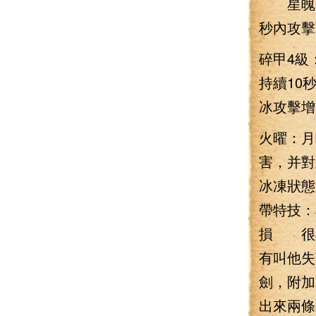
星魄：
秒內攻擊1
碎甲4級
持續10
冰攻擊增加
火曜：月
害，并對
冰凍狀態
帶特技：
損 很
有叫他失
劍，附加
出來兩條