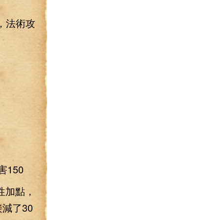
0，法術攻
150
性加點，
減了30