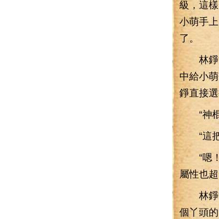
級，這樣
小萌手上
了。
林錚拿
中給小萌
錚直接選
“神棍
“這把
“嗯！嗯
屬性也超
林錚頓
個丫頭的