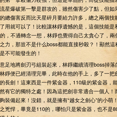
流星爆破第一擊是群攻的，雖然傷害少了點，但如
的總傷害反而比天星碎月要給力許多，總之兩個技
了用就可以了！比較讓林錚遺憾的是，這個技能是
d的，不過轉念一想，林錚也覺得自己太貪心了，兩
之力，那豈不是什么boss都能直接秒殺？！顯然這
是不可能發生的！
地將劍刃弓組裝起來，林錚繼續清理boss掉落
林錚便已經清理完畢，此時在他的手上，多了一把
的長劍！這東西是一件紫金器，110級的紫金器，
然有它的獨特之處！因為這把劍非常適合一個人！
夠裝備起來！沒錯，就是擁有“越女之劍心”的小萌
之兇悍，畢竟是110的，哪怕只是紫金器，也不是8