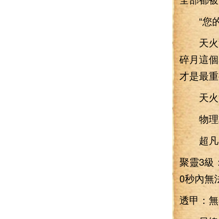
“您的武
天火流
碎月這個
才是最重
天火流
物理攻擊4
超凡3
聚靈3級
0秒內無
透甲：