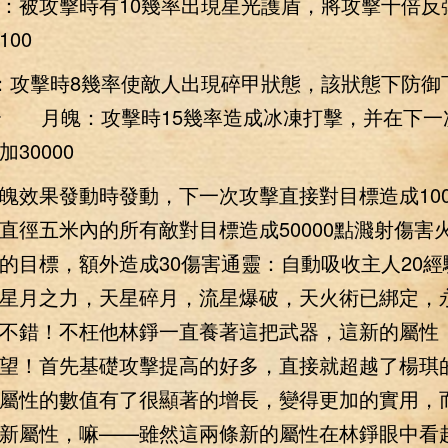
被攻擊時有10幾率出現星光護盾，將攻擊十倍反
00
：攻擊時8幾率使敵人出現碎甲狀態，該狀態下防御下
秒 月魄：攻擊時15幾率造成冰凍打擊，并在下一
30000
魄效果發動時發動，下一次攻擊直接對目標造成100
直徑五米內的所有敵對目標造成50000點濺射傷害
的目標，額外造成30傷害通靈：自動吸收主人20經
星月之力，天星碎月，流星爆破，天火術已綁定，
不錯！不枉他林錚一直養著這把武器，這新的屬性
望！首先基礎攻擊提高的好多，直接就超越了楊琪
屬性的數值有了很顯著的增長，變得更加的實用，
新屬性，嘛——雖然這兩條新的屬性在林錚眼中看