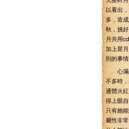
以看出，
多，造成
秋，挑好
月共用c
加上星月
則的事情
心滿意足
不多時，
通體火紅
得上眼自
只有她能
屬性非常