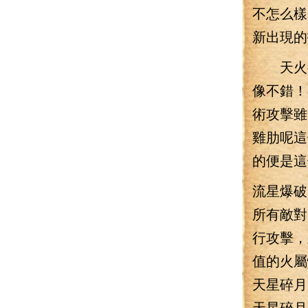
不怎么樣
新出現的
天火術
像不錯！
術攻擊雖
雞肋呢這
的便是這
流星爆破
所有敵對
行攻擊，
值的火屬
天星碎月
天星碎月