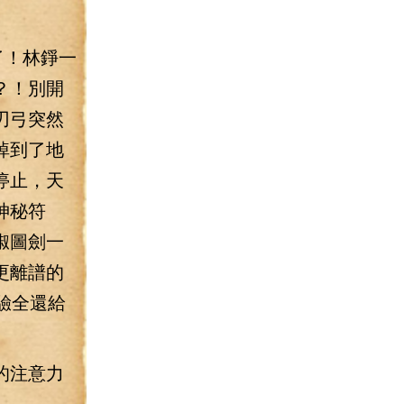
了！林錚一
？！別開
刃弓突然
掉到了地
停止，天
神秘符
椒圖劍一
更離譜的
驗全還給
的注意力