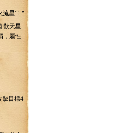
流星’！”
喜歡天星
謂，屬性
攻擊目標4