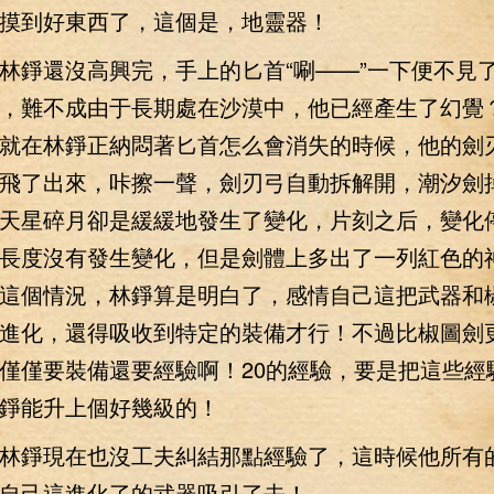
摸到好東西了，這個是，地靈器！
錚還沒高興完，手上的匕首“唰——”一下便不見
，難不成由于長期處在沙漠中，他已經產生了幻覺
就在林錚正納悶著匕首怎么會消失的時候，他的劍
飛了出來，咔擦一聲，劍刃弓自動拆解開，潮汐劍
天星碎月卻是緩緩地發生了變化，片刻之后，變化
長度沒有發生變化，但是劍體上多出了一列紅色的
這個情況，林錚算是明白了，感情自己這把武器和
進化，還得吸收到特定的裝備才行！不過比椒圖劍
僅僅要裝備還要經驗啊！20的經驗，要是把這些經
錚能升上個好幾級的！
錚現在也沒工夫糾結那點經驗了，這時候他所有
自己這進化了的武器吸引了去！