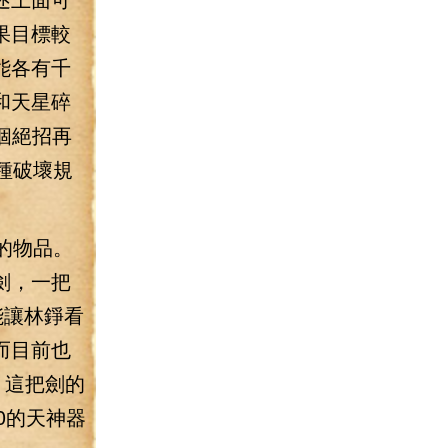
果目標較
能各有千
和天星碎
個絕招再
種破壞規
的物品。
劍，一把
能讓林錚看
而目前也
！這把劍的
0的天神器