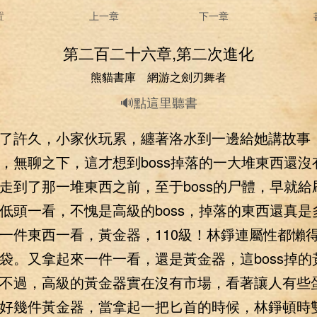
置
上一章
下一章
第二百二十六章,第二次進化
熊貓書庫 網游之劍刃舞者
🔊點這里聽書
許久，小家伙玩累，纏著洛水到一邊給她講故事
，無聊之下，這才想到boss掉落的一大堆東西還沒
走到了那一堆東西之前，至于boss的尸體，早就給
低頭一看，不愧是高級的boss，掉落的東西還真是
一件東西一看，黃金器，110級！林錚連屬性都懶
袋。又拿起來一件一看，還是黃金器，這boss掉的
不過，高級的黃金器實在沒有市場，看著讓人有些
好幾件黃金器，當拿起一把匕首的時候，林錚頓時