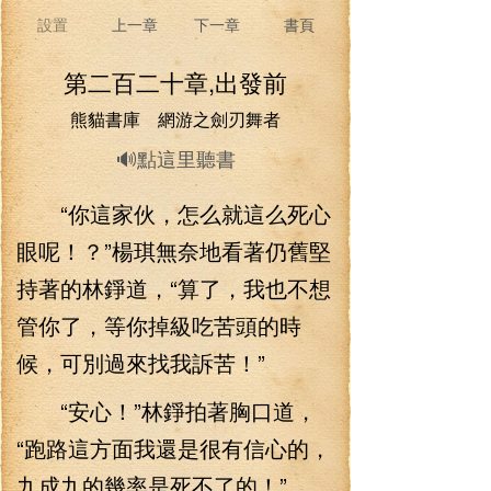
設置
上一章
下一章
書頁
第二百二十章,出發前
熊貓書庫 網游之劍刃舞者
🔊點這里聽書
“你這家伙，怎么就這么死心
眼呢！？”楊琪無奈地看著仍舊堅
持著的林錚道，“算了，我也不想
管你了，等你掉級吃苦頭的時
候，可別過來找我訴苦！”
“安心！”林錚拍著胸口道，
“跑路這方面我還是很有信心的，
九成九的幾率是死不了的！”