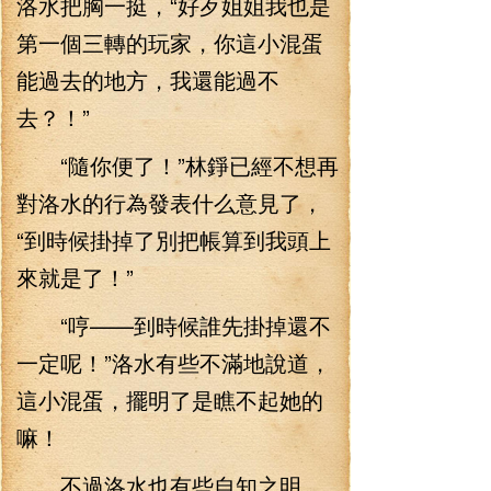
洛水把胸一挺，“好歹姐姐我也是
第一個三轉的玩家，你這小混蛋
能過去的地方，我還能過不
去？！”
“隨你便了！”林錚已經不想再
對洛水的行為發表什么意見了，
“到時候掛掉了別把帳算到我頭上
來就是了！”
“哼——到時候誰先掛掉還不
一定呢！”洛水有些不滿地說道，
這小混蛋，擺明了是瞧不起她的
嘛！
不過洛水也有些自知之明，