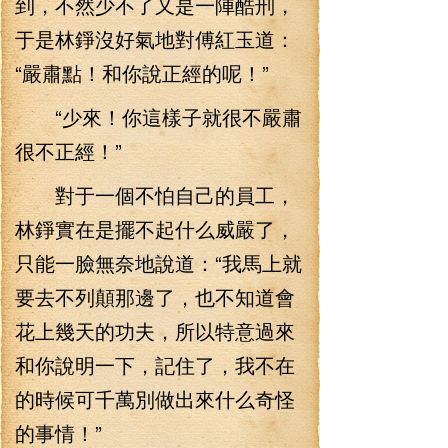
到，不然少不了又是一陣酷刑，
于是林錚沒好氣地對傅紅玉道：
“嚴肅點！和你說正經的呢！”
“少來！你這樣子就很不嚴肅
很不正經！”
對于一個不怕自己的員工，
林錚實在是擺不起什么威嚴了，
只能一臉無奈地說道：“我馬上就
要去不列顛那邊了，也不知道會
花上幾天的功夫，所以特意過來
和你說明一下，記住了，我不在
的時候可千萬別做出來什么奇怪
的事情！”