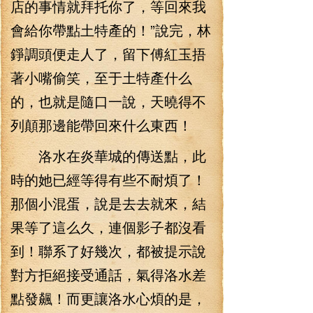
店的事情就拜托你了，等回來我
會給你帶點土特產的！”說完，林
錚調頭便走人了，留下傅紅玉捂
著小嘴偷笑，至于土特產什么
的，也就是隨口一說，天曉得不
列顛那邊能帶回來什么東西！
洛水在炎華城的傳送點，此
時的她已經等得有些不耐煩了！
那個小混蛋，說是去去就來，結
果等了這么久，連個影子都沒看
到！聯系了好幾次，都被提示說
對方拒絕接受通話，氣得洛水差
點發飆！而更讓洛水心煩的是，