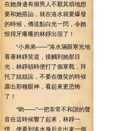
在她身邊有個男人不厭其煩地想
要和她搭訕，就在洛水就要爆發
的時候，傳送點白光一閃，令她
恨得牙癢癢的林錚出現了！
“小弟弟——”洛水滿眼寒光地
看著林錚笑道，接觸到她那目
光，林錚頓時便打了個寒戰，拜
托了姐姐誒，不要在微笑的時候
露出那種眼神，看起來更恐怖
了！
“喲——”一把非常不和諧的聲
音在這時候響了起來，林錚一
愣，便看到洛水身后走出來一個