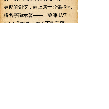
英俊的劍俠，頭上還十分張揚地
將名字顯示著——王藥師·LV7
8？！你妹的，怎么不叫黃藥
師！？山寨都山寨得這么不專
業！就在林錚鄙視這個王藥師的
時候，王藥師同樣鄙視著他，“這
個愣小子就是小姐你等的人？讓
小姐你等了這么久，這素質也太
差了！”
洛水其實挺惡心這個王藥師
的，小屁孩一個還口花花，不過
聽到這話，卻是眉開眼笑，道：
“可不是，這家伙太可惡了，說好