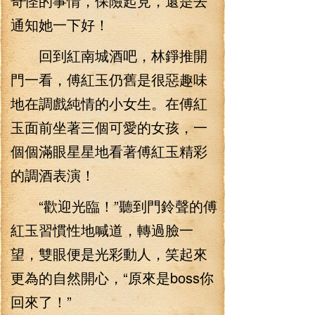
奇怪的事情，保險起見，還是去
通知她一下好！
回到紅南城酒吧，林錚推開
門一看，傅紅玉仍舊是很惡趣味
地在調戲純情的小女生。在傅紅
玉面前坐著三個可愛的女孩，一
個個滿眼星星地看著傅紅玉精彩
的調酒表演！
“歡迎光臨！”聽到門鈴聲的傅
紅玉習慣性地喊道，轉過臉一
望，雙眼便是光彩動人，笑起來
更為的自然開心，“原來是boss你
回來了！”