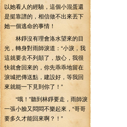
以她看人的經驗，這個小混蛋還
是挺靠譜的，相信做不出來丟下
她一個逃命的事情！
林錚沒有理會洛水望來的目
光，轉身對雨師淚道：“小淚，我
這就要去不列顛了，放心，我很
快就會回來的，你先乖乖地留在
淚城把傳送點，建設好，等我回
來就能一下見到你了！”
“哦！”聽到林錚要走，雨師淚
一張小臉又悶悶不樂起來，“哥哥
要多久才能回來啊？！”