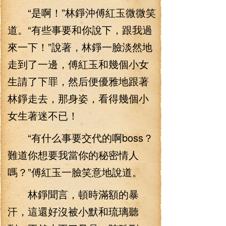
“是啊！”林錚沖傅紅玉微微笑
道。“有些事要和你說下，跟我過
來一下！”說著，林錚一臉淡然地
走到了一邊，傅紅玉和幾個小女
生請了下罪，然后便優雅地跟著
林錚走去，那身姿，看得幾個小
女生著迷不已！
“有什么事要交代的啊boss？
難道你想要我當你的秘密情人
嗎？”傅紅玉一臉笑意地說道。
林錚聞言，頓時滿額的暴
汗，這還好沒被小默和琉璃聽