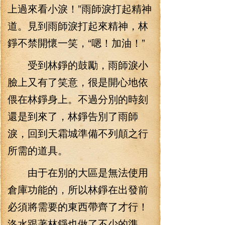
上過來看小淚！”雨師淚打起精神
道。見到雨師淚打起來精神，林
錚不禁開懷一笑，“嗯！加油！”
受到林錚的鼓勵，雨師淚小
臉上又有了笑意，很是開心地依
偎在林錚身上。不過分別的時刻
還是到來了，林錚告別了雨師
淚，回到天霜城準備不列顛之行
所需的道具。
由于在別的大區是無法使用
倉庫功能的，所以林錚在出發前
必須將需要的東西帶齊了才行！
洛水跟著林錚也做了不少的準