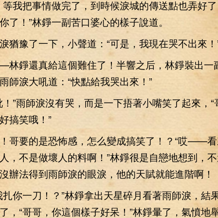
等我把事情做完了，到時候淚城的傳送點也弄好了
你了！”林錚一副苦口婆心的樣子說道。
猶豫了一下，小聲道：“可是，我現在哭不出來！
林錚還真給這個難住了！半響之后，林錚裝出一
雨師淚大吼道：“快點給我哭出來！”
”雨師淚沒有哭，而是一下捂著小嘴笑了起來，“
好搞笑哦！”
哥要的是恐怖感，怎么變成搞笑了！？“哎——看
人，不是做壞人的料啊！”林錚很是自戀地想到，不
沒辦法得到雨師淚的眼淚，他的天賦就能進階啊！
扎你一刀！？”林錚拿出天星碎月看著雨師淚，結
了，“哥哥，你這個樣子好呆！”林錚暈了，氣憤地