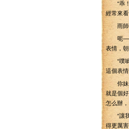
“乖！
經常來看
雨師淚
呃——
表情，朝
“噗呲！
這個表情
你妹！
就是個好
怎么辦，
“讓我
得更厲害