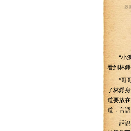
設
“小淚
看到林錚
“哥哥
了林錚身
道要放在
道，言語
話說，