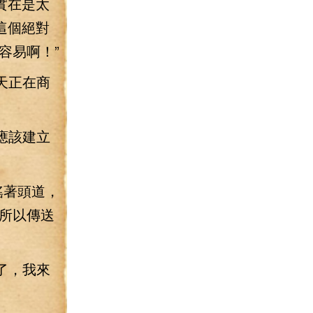
實在是太
這個絕對
容易啊！”
天正在商
應該建立
搖著頭道，
所以傳送
了，我來