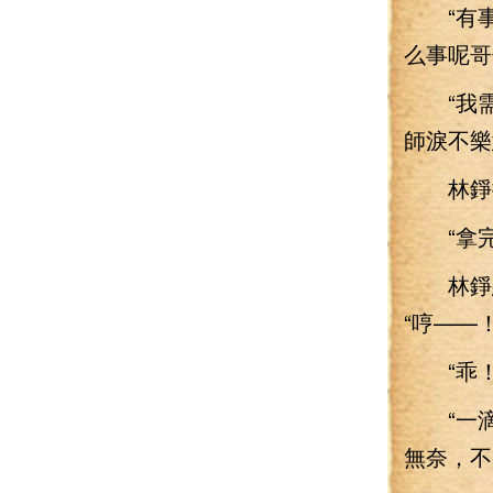
“有事才
么事呢哥
“我需
師淚不樂
林錚抓
“拿完
林錚想
“哼——
“乖！
“一滴
無奈，不