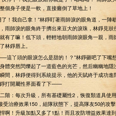
整個身子便是一軟，直接癱倒了草地上！
了！我自己拿！”林錚盯著雨師淚的眼角道，一陣
，雨師淚的眼角終于擠出來豆大的淚珠，林錚見狀
就有了嘛！低下頭，輕輕地朝雨師淚眼角一親，雨
了林錚唇上。
—這丫頭的眼淚怎么是甜的！？”林錚砸吧了下嘴
身體突然閃爍起了一道藍色的光芒，然后幽幽地隱
瞬間，林錚便得到系統提示，他的天賦終于成功進
錚打開屬性界面看了下——
二階：每次升級，所有基礎屬性2，恢復類道具使
，接受治療效果150，組隊狀態下，提高隊友50的攻
啊！升級加點又多了1點！而且攻防增益效果達到