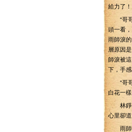
給力了！
“哥哥
頭一看，
雨師淚的
層原因是
師淚被這
下，手感
“哥哥
白花一樣
林錚回
心里卻道
雨師淚