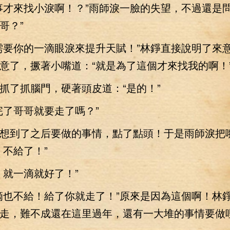
來找小淚啊！？”雨師淚一臉的失望，不過還是問
哥？”
要你的一滴眼淚來提升天賦！”林錚直接說明了來
意了，撅著小嘴道：“就是為了這個才來找我的啊！
了抓腦門，硬著頭皮道：“是的！”
了哥哥就要走了嗎？”
到了之后要做的事情，點了點頭！于是雨師淚把
！不給了！”
就一滴就好了！”
也不給！給了你就走了！”原來是因為這個啊！林
走，難不成還在這里過年，還有一大堆的事情要做