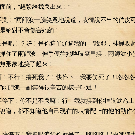
面前，“趕緊給我哭出來！”
哭！”雨師淚一臉笑意地說道，表情說不出的俏皮
是絕對不會傷害她的！
是吧！？好！是你這丫頭逼我的！”說罷，林錚收
抓住了雨師淚，伸手便往她咯吱窩里撓，雨師淚小
無形象地笑了起來！
！不行！癢死我了！快停下！我要笑死了！咯咯咯
”雨師淚一副笑得很辛苦的樣子叫道！
停下！你不是不哭嘛！行！我就撓到你掉眼淚為止
說道，都不知道他自己現在的表情配上的他的動作
快停下！我把眼淚給你就是了！咯咯咯！”雨師淚