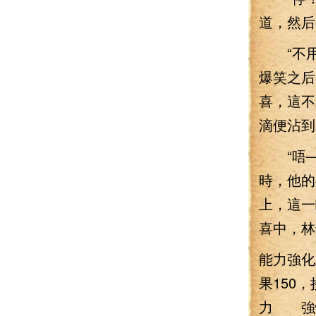
道，然后
“不用
爆笑之后
喜，這不
滴便沾到
“唔—
時，他的
上，這一
喜中，林
能力強化
果150
力 強悍