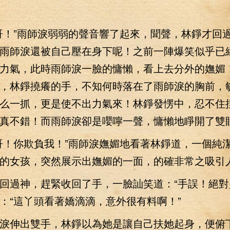
！”雨師淚弱弱的聲音響了起來，聞聲，林錚才回
雨師淚還被自己壓在身下呢！之前一陣爆笑似乎已
力氣，此時雨師淚一臉的慵懶，看上去分外的嫵媚
，林錚撓癢的手，不知何時落在了雨師淚的胸前，
么一抓，更是使不出力氣來！林錚發愣中，忍不住
真不錯！而雨師淚卻是嚶嚀一聲，慵懶地睜開了雙
！你欺負我！”雨師淚嫵媚地看著林錚道，一個純
的女孩，突然展示出嫵媚的一面，的確非常之吸引
過神，趕緊收回了手，一臉訕笑道：“手誤！絕對
：“這丫頭看著嬌滴滴，意外很有料啊！”
伸出雙手，林錚以為她是讓自己扶她起身，便俯