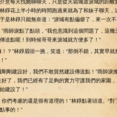
介意每天找她聊聊天，只是從天霜城道淚城的距離
林錚花上半小時的時間跑過來就為了和妹子聊天，
于是林錚只能無奈道：“淚城有點偏僻了，來一次不
雨師淚點了點頭，“我也意識到這個問題了，這幾
傳送點呢！到時候哥哥來淚城就方便多了！”
？”林錚眉頭一挑，笑道：“那倒不錯，其實早就
！”
剛剛建設好，我們不敢貿然建設傳送點！”雨師淚
在好了，我們已經有了足夠的實力守護我們的家園，
始建設了！”
們考慮的還是很有道理的！”林錚點著頭道。“對
點事的！”