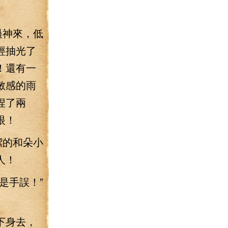
過神來，低
經抽光了
！還有一
敏感的雨
捏了兩
眼！
潔的和朵小
人！
是手誤！”
下身去，