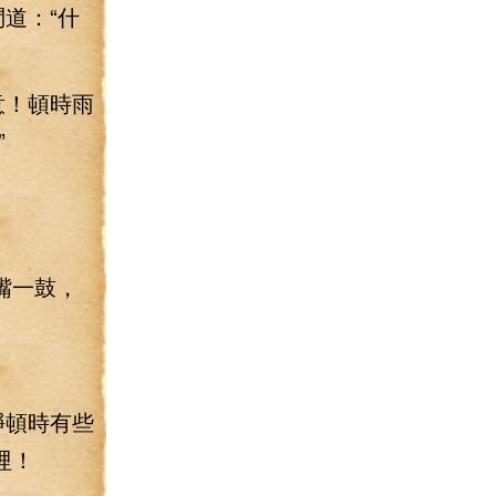
道：“什
意！頓時雨
”
嘴一鼓，
錚頓時有些
哩！