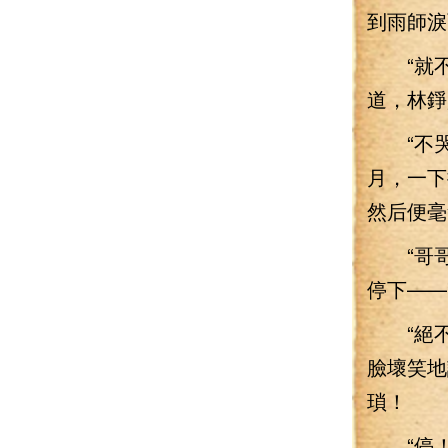
到雨師淚
“就不
道，林錚
“不哭
月，一下
然后便毫
“哥哥
停下——
“絕不
臉壞笑地
瑣！
“停！