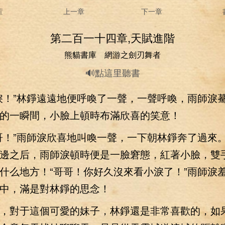
置
上一章
下一章
第二百一十四章,天賦進階
熊貓書庫 網游之劍刃舞者
🔊點這里聽書
！”林錚遠遠地便呼喚了一聲，一聲呼喚，雨師淚
的一瞬間，小臉上頓時布滿欣喜的笑意！
！”雨師淚欣喜地叫喚一聲，一下朝林錚奔了過來
邊之后，雨師淚頓時便是一臉窘態，紅著小臉，雙
什么地方！“哥哥！你好久沒來看小淚了！”雨師淚
中，滿是對林錚的思念！
對于這個可愛的妹子，林錚還是非常喜歡的，如