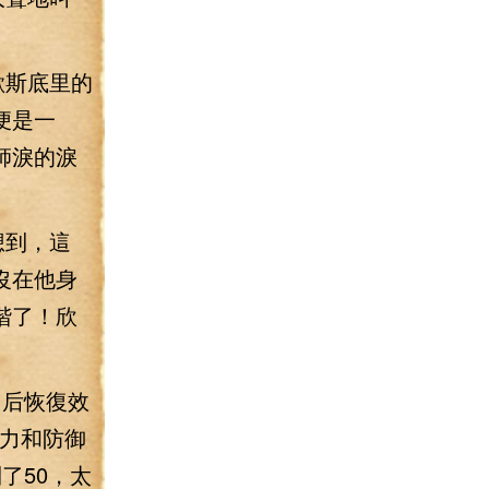
歇斯底里的
便是一
師淚的淚
想到，這
沒在他身
階了！欣
用后恢復效
擊力和防御
了50，太