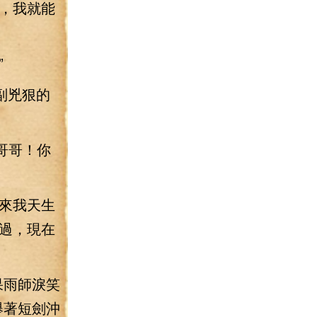
，我就能
”
副兇狠的
哥哥！你
來我天生
過，現在
果雨師淚笑
舉著短劍沖