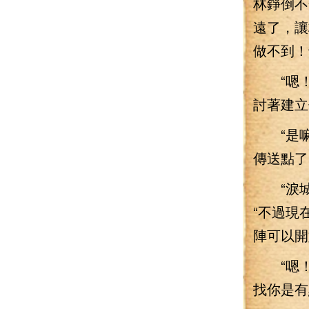
林錚倒不
遠了，讓
做不到！
“嗯！”
討著建立
“是嘛！
傳送點了
“淚城
“不過現
陣可以開
“嗯！你
找你是有