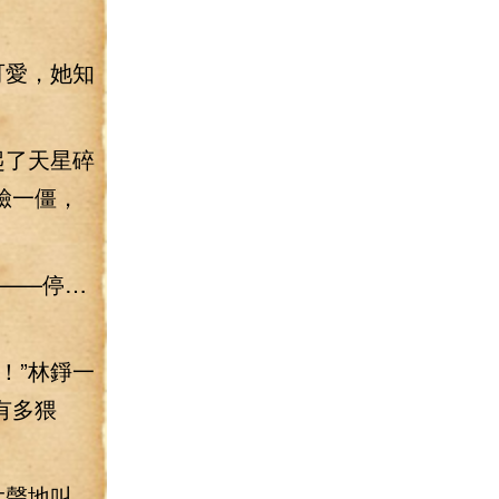
可愛，她知
起了天星碎
臉一僵，
——停…
！”林錚一
有多猥
大聲地叫