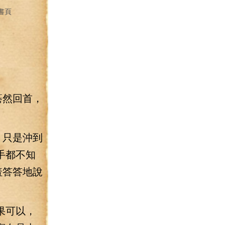
書頁
驀然回首，
。只是沖到
手都不知
羞答答地說
果可以，