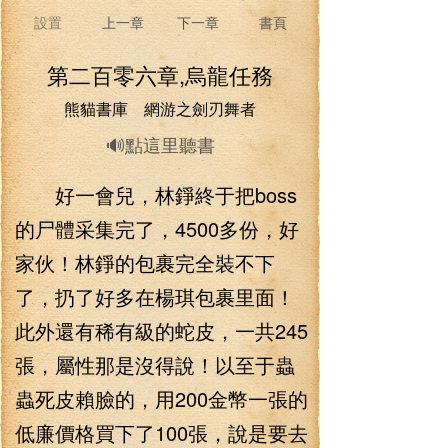
設置
上一章
下一章
書頁
第二百零六章,烏龍任務
熊貓書庫 網游之劍刃舞者
🔊點這里聽書
好一會兒，林錚終于把boss
的尸體采集完了，4500多份，好
家伙！林錚的包裹完全裝不下
了，扔了好多在楊琪包裹里面！
此外還有稀有級的蛇皮，一共245
張，屬性那是沒得說！以至于蟲
蟲死皮賴臉的，用200金幣一張的
低廉價格買下了100張，說是要去