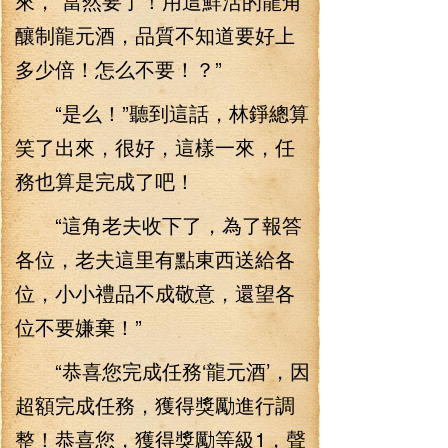
來，“當然要了！用這鮮活的龍角
釀制龍元酒，品質不知道要好上
多少倍！怎么不要！？”
“是么！”聽到這話，林錚總算
笑了出來，很好，這樣一來，任
務也算是完成了吧！
“這角老夫收下了，為了報答
各位，老夫這里有點東西送給各
位，小小禮品不成敬意，還望各
位不要嫌棄！”
“恭喜您完成任務‘龍元酒’，因
超額完成任務，獲得獎勵進行調
整！恭喜您，獲得獎勵等級1，聲