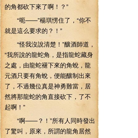
的角都砍下來了啊！？”
“呃——”楊琪愣住了，“你不
就是這么要求的？！”
“怪我沒說清楚！”釀酒師道，
“我所說的龍蛇角，是指龍蛇藏身
之處，由龍蛇褪下來的角蛻，龍
元酒只要有角蛻，便能釀制出來
了，不過幾位真是神勇難當，居
然將那龍蛇的角直接砍下，了不
起啊！”
“啊——？！”所有人同時發出
了驚叫，原來，所謂的龍角居然