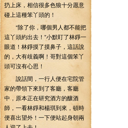
扔上床，相信很多色狼十分愿意
碰上這種笨丫頭的！
“除了你，哪個男人都不能把
這丫頭約出去！”小默盯了林錚一
眼道！林錚摸了摸鼻子，這話說
的，大有歧義啊！哥對這個笨丫
頭可沒有心思！
說話間，一行人便在宅院管
家的帶領下來到了客廳，客廳
中，原本正在研究酒方的釀酒
師，一看林錚和楊琪到來，頓時
便喜出望外！一下便站起身朝兩
人迎了上去！