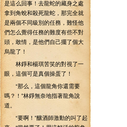
是這么回事！去龍蛇的藏身之處
拿到角蛻和殺死龍蛇，那完全就
是兩個不同級別的任務，難怪他
們怎么覺得任務的難度有些不對
頭，敢情，是他們自己擺了個大
烏龍了！
林錚和楊琪苦笑的對視了一
眼，這個可是真個操蛋了！
“那么，這個龍角你還需要
嗎？！”林錚無奈地指著龍角說
道。
“要啊！”釀酒師激動的叫了起