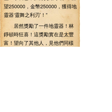
望250000，金幣250000，獲得地
靈器‘靈舞之利刃’！”
居然獎勵了一件地靈器！林
錚頓時狂喜！這獎勵實在是太豐
富！望向了其他人，見他們同樣
是一臉的驚喜，顯然獎勵相差不
遠！這次真的是賺得缽滿滿了！
然而獎勵還沒有結束，釀酒師本
人還遞出了一本技能書和一只戒
指來！
“此書記載了老夫畢身所學，
送與各位，還有這戒指，里面裝