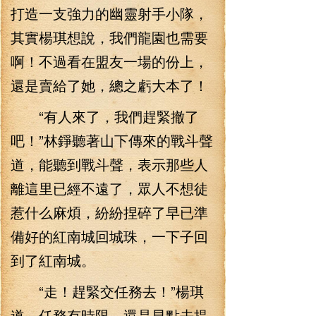
打造一支強力的幽靈射手小隊，
其實楊琪想說，我們龍園也需要
啊！不過看在盟友一場的份上，
還是賣給了她，總之虧大本了！
“有人來了，我們趕緊撤了
吧！”林錚聽著山下傳來的戰斗聲
道，能聽到戰斗聲，表示那些人
離這里已經不遠了，眾人不想徒
惹什么麻煩，紛紛捏碎了早已準
備好的紅南城回城珠，一下子回
到了紅南城。
“走！趕緊交任務去！”楊琪
道。任務有時限，還是早點去提