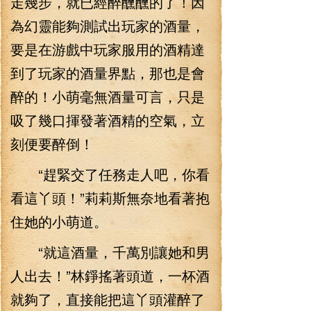
走幾步，就已經醉醺醺的了！因
為幻靈能夠測試出玩家的酒量，
要是在游戲中玩家服用的酒精達
到了玩家的酒量界點，那也是會
醉的！小萌毫無酒量可言，只是
吸了幾口揮發著酒精的空氣，立
刻便要醉倒！
“趕緊交了任務走人吧，你看
看這丫頭！”莉莉斯無奈地看著抱
住她的小萌道。
“就這酒量，千萬別讓她和男
人出去！”林錚搖著頭道，一杯酒
就夠了，直接能把這丫頭灌醉了