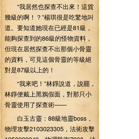
“我居然也探查不出來！這貨
幾級的啊！？”楊琪很是吃驚地叫
道。要知道她現在已經是81級，
能夠探查到的86級的怪物資料，
但現在居然探查不出那個小骨靈
的資料，可見這個骨靈的等級絕
對是87級以上的！
“我來吧！”林錚說道，說罷，
林錚便戴上黑鴉假面，對那只小
骨靈使用了探查術——
白玉古靈：88級地靈boss，
物理攻擊2103023305，法術攻擊