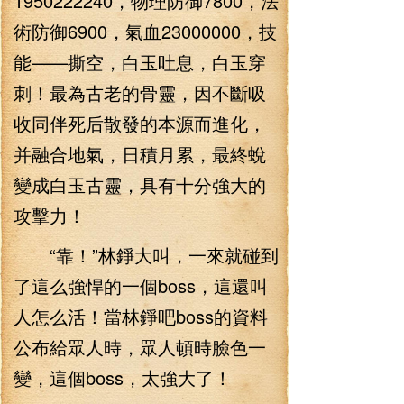
1950222240，物理防御7800，法
術防御6900，氣血23000000，技
能——撕空，白玉吐息，白玉穿
刺！最為古老的骨靈，因不斷吸
收同伴死后散發的本源而進化，
并融合地氣，日積月累，最終蛻
變成白玉古靈，具有十分強大的
攻擊力！
“靠！”林錚大叫，一來就碰到
了這么強悍的一個boss，這還叫
人怎么活！當林錚吧boss的資料
公布給眾人時，眾人頓時臉色一
變，這個boss，太強大了！