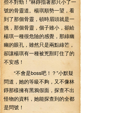
些不對勁！”林錚指著那只小了一
號的骨靈道。楊琪順勢一望，看
到了那個骨靈，頓時眉頭就是一
挑，那個骨靈，個子雖小，卻給
楊琪一種很危險的感覺，那綠幽
幽的眼孔，雖然只是兩點綠芒，
卻讓楊琪有一種被兇獸盯住了的
不安感！
“不會是boss吧！？”小默疑
問道，她的等級不夠，又不像林
錚那樣擁有黑鴉假面，探查不出
怪物的資料，她能探查到的全都
是問號！