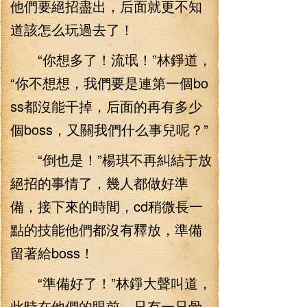
他們要絕招盡出，后面就更不知
道該怎么玩過去了！
“你想多了！流氓！”林錚道，
“你不想想，我們要是連第一個bo
ss都沒能干掉，后面的再有多少
個boss，又關我們什么事兒呢？”
“倒也是！”楊琪不再糾結于放
絕招的事情了，幾人都做好準
備，接下來的時間，cd稍微長一
點的技能他們都沒有釋放，準備
留著給boss！
“準備好了！”林錚大聲叫道，
此時在他們的眼前，只有一只骨