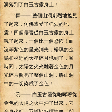
洞落到了白玉古靈身上！
“轟——”整個山洞劇烈地搖晃
了起來，仿佛遭受了強烈的地
震！四個傷害從白玉古靈的身上
飄了起來，一個比一個恐怖！而
沒等紫色的星光消失，楊琪的金
烏和林錚的天星碎月也到了，頓
時間，太陽之火夾雜著金色的月
光碎片照亮了整個山洞，將山洞
中的一切染成了金色！
“吼——”白玉古靈從咆哮著從
金色的太陽之火中沖了出來，它
全身火紅，不斷地持續掉血，卻