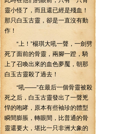
靈小怪了，而且還已經是殘血！
那只白玉古靈，卻是一直沒有動
作！
“上！”楊琪大吼一聲，一劍劈
死了面前的骨靈，兩腳一蹬，騎
上了召喚出來的血色夢魘，朝那
白玉古靈殺了過去！
“吼——”在最后一個骨靈被殺
死之后，白玉古靈發出了一聲兇
悍的咆哮，原本有些袖珍的體型
瞬間膨脹，轉眼間，比普通的骨
靈還要大，堪比一只非洲大象的