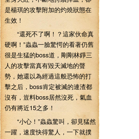
是楊琪的攻擊附加的灼燒狀態在
生效！
“還死不了啊！？這家伙命真
硬啊！”蟲蟲一臉驚愕的看著仍舊
很是生猛的boss道，剛剛林錚三
人的攻擊當真有毀天滅地的聲
勢，她還以為經過這般恐怖的打
擊之后，boss肯定被滅的連渣都
沒有，豈料boss居然沒死，氣血
仍有將近15之多！
“小心！”蟲蟲驚叫，卻見猛然
一躍，速度快得驚人，一下就撲