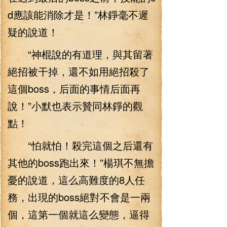
d應該能消除才是！”林錚毫不遲
疑的說道！
“神棍說的有道理，與其留著
絕招被干掉，還不如用絕招殺了
這個boss，后面的事情后面再
說！”小默也表示贊同林錚的觀
點！
“怕就怕！殺完這個之后還有
其他的boss跑出來！”楊琪不無擔
憂的說道，這么高難度的8人任
務，出現的boss絕對不會是一兩
個，這第一個就這么變態，逼得