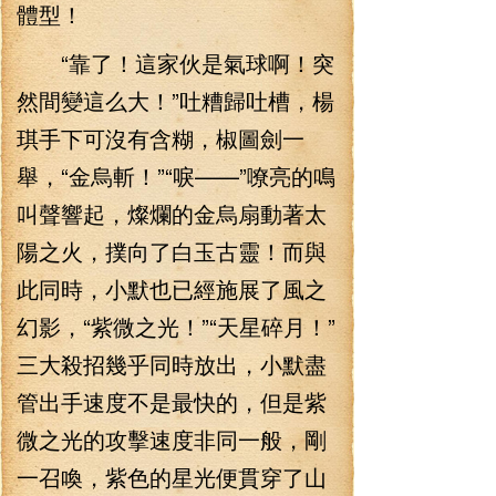
體型！
“靠了！這家伙是氣球啊！突
然間變這么大！”吐糟歸吐槽，楊
琪手下可沒有含糊，椒圖劍一
舉，“金烏斬！”“唳——”嘹亮的鳴
叫聲響起，燦爛的金烏扇動著太
陽之火，撲向了白玉古靈！而與
此同時，小默也已經施展了風之
幻影，“紫微之光！”“天星碎月！”
三大殺招幾乎同時放出，小默盡
管出手速度不是最快的，但是紫
微之光的攻擊速度非同一般，剛
一召喚，紫色的星光便貫穿了山