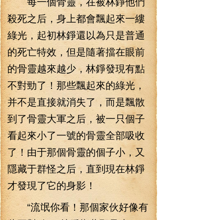
每一個骨靈，在被林錚他們
殺死之后，身上都會飄起來一縷
綠光，起初林錚還以為只是普通
的死亡特效，但是隨著擋在眼前
的骨靈越來越少，林錚發現有點
不對勁了！那些飄起來的綠光，
并不是直接就消失了，而是飄散
到了骨靈大軍之后，被一只個子
看起來小了一號的骨靈全部吸收
了！由于那個骨靈的個子小，又
隱藏于群怪之后，直到現在林錚
才發現了它的身影！
“流氓你看！那個家伙好像有