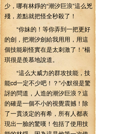
少，哪有林錚的“潮汐巨浪”這么兇
殘，差點就把怪全秒殺了！
“你妹的！等你弄到一把更好
的劍，把潮汐劍給我用用，用這
個技能刷怪實在是太刺激了！”楊
琪很是羨慕地說道。
“這么大威力的群攻技能，技
能cd一定不少吧！？”小默很是驚
訝的問道，人造的潮汐巨浪？這
的確是一個不小的視覺震撼！除
了一貫淡定的有希，所有人都表
現出一臉的驚嘆！包括了使用技
能的林錚，因為這是他第一次使