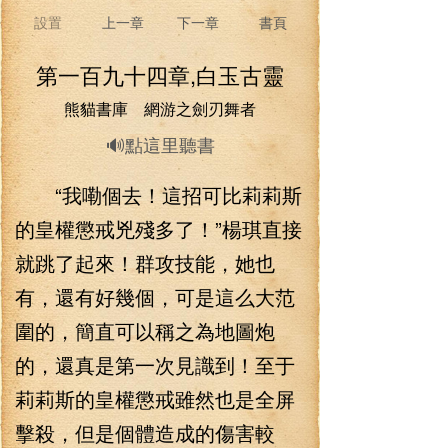
設置
上一章
下一章
書頁
第一百九十四章,白玉古靈
熊貓書庫 網游之劍刃舞者
🔊點這里聽書
“我嘞個去！這招可比莉莉斯
的皇權懲戒兇殘多了！”楊琪直接
就跳了起來！群攻技能，她也
有，還有好幾個，可是這么大范
圍的，簡直可以稱之為地圖炮
的，還真是第一次見識到！至于
莉莉斯的皇權懲戒雖然也是全屏
擊殺，但是個體造成的傷害較