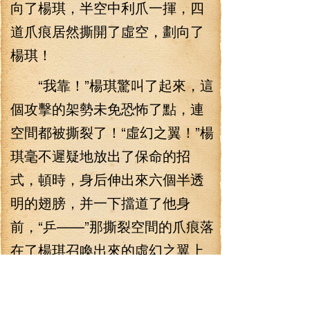
向了楊琪，半空中利爪一揮，四
道爪痕居然撕開了虛空，劃向了
楊琪！
“我靠！”楊琪驚叫了起來，這
個攻擊的架勢未免恐怖了點，連
空間都被撕裂了！“虛幻之翼！”楊
琪毫不遲疑地放出了保命的招
式，頓時，身后伸出來六個半透
明的翅膀，并一下擋道了他身
前，“乒——”那撕裂空間的爪痕落
在了楊琪召喚出來的虛幻之翼上
面，頓時間，虛幻之翼便如同被
撞碎的水晶一般，瞬間分崩離