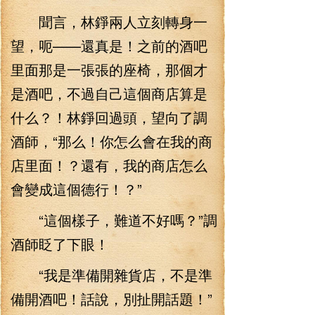
聞言，林錚兩人立刻轉身一
望，呃——還真是！之前的酒吧
里面那是一張張的座椅，那個才
是酒吧，不過自己這個商店算是
什么？！林錚回過頭，望向了調
酒師，“那么！你怎么會在我的商
店里面！？還有，我的商店怎么
會變成這個德行！？”
“這個樣子，難道不好嗎？”調
酒師眨了下眼！
“我是準備開雜貨店，不是準
備開酒吧！話說，別扯開話題！”