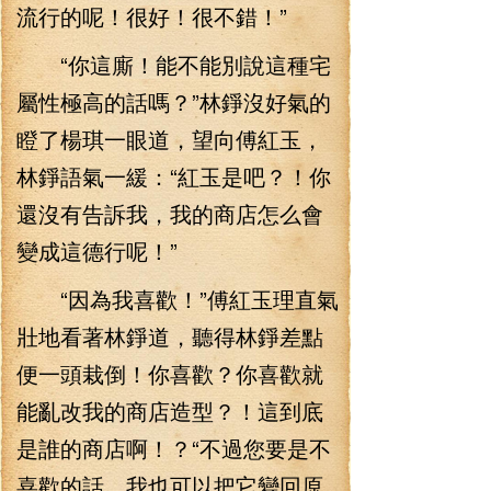
流行的呢！很好！很不錯！”
“你這廝！能不能別說這種宅
屬性極高的話嗎？”林錚沒好氣的
瞪了楊琪一眼道，望向傅紅玉，
林錚語氣一緩：“紅玉是吧？！你
還沒有告訴我，我的商店怎么會
變成這德行呢！”
“因為我喜歡！”傅紅玉理直氣
壯地看著林錚道，聽得林錚差點
便一頭栽倒！你喜歡？你喜歡就
能亂改我的商店造型？！這到底
是誰的商店啊！？“不過您要是不
喜歡的話，我也可以把它變回原