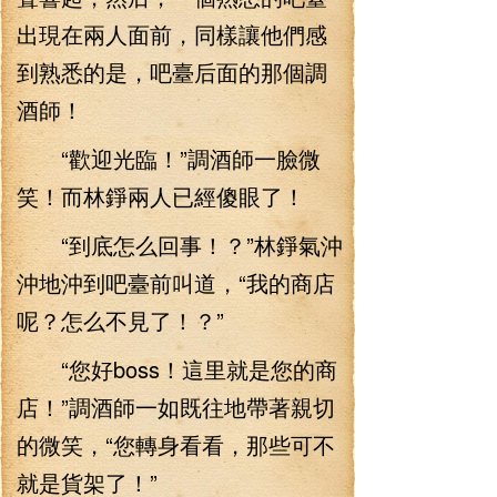
出現在兩人面前，同樣讓他們感
到熟悉的是，吧臺后面的那個調
酒師！
“歡迎光臨！”調酒師一臉微
笑！而林錚兩人已經傻眼了！
“到底怎么回事！？”林錚氣沖
沖地沖到吧臺前叫道，“我的商店
呢？怎么不見了！？”
“您好boss！這里就是您的商
店！”調酒師一如既往地帶著親切
的微笑，“您轉身看看，那些可不
就是貨架了！”