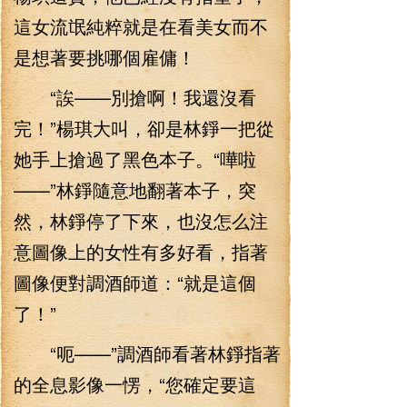
這女流氓純粹就是在看美女而不
是想著要挑哪個雇傭！
“誒——別搶啊！我還沒看
完！”楊琪大叫，卻是林錚一把從
她手上搶過了黑色本子。“嘩啦
——”林錚隨意地翻著本子，突
然，林錚停了下來，也沒怎么注
意圖像上的女性有多好看，指著
圖像便對調酒師道：“就是這個
了！”
“呃——”調酒師看著林錚指著
的全息影像一愣，“您確定要這