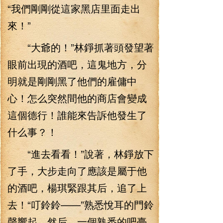
“我們剛剛從這家黑店里面走出
來！”
“大爺的！”林錚抓著頭發望著
眼前出現的酒吧，這鬼地方，分
明就是剛剛黑了他們的雇傭中
心！怎么突然間他的商店會變成
這個德行！誰能來告訴他發生了
什么事？！
“進去看看！”說著，林錚放下
了手，大步走向了應該是屬于他
的酒吧，楊琪緊跟其后，追了上
去！“叮鈴鈴——”熟悉悅耳的門鈴
聲響起，然后，一個熟悉的吧臺