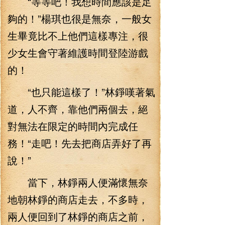
“等等吧！我想時間應該是足
夠的！”楊琪也很是無奈，一般女
生畢竟比不上他們這樣專注，很
少女生會守著維護時間登陸游戲
的！
“也只能這樣了！”林錚嘆著氣
道，人不齊，靠他們兩個去，絕
對無法在限定的時間內完成任
務！“走吧！先去把商店弄好了再
說！”
當下，林錚兩人便滿懷無奈
地朝林錚的商店走去，不多時，
兩人便回到了林錚的商店之前，