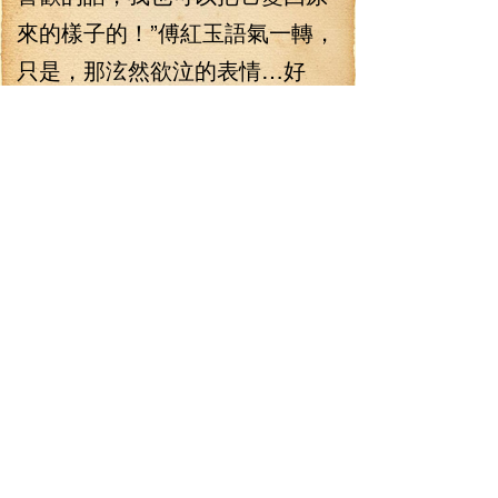
來的樣子的！”傅紅玉語氣一轉，
只是，那泫然欲泣的表情…好
吧！盡管林錚知道她這是在賣
萌，但林錚還真就吃這一套！于
是林錚把手一擺！
“算了，隨你喜歡吧！”林錚很
是無奈地說道！
“我說！”楊琪看著傅紅玉道，
“紅玉丫頭，把頭發扎起來，我覺
得你剛剛那個造型更有味道！”
“好看你個頭！”林錚伸手便在
楊琪的頭上敲了一下！看得傅紅