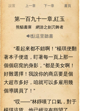
設置
上一章
下一章
書頁
第一百九十一章,紅玉
熊貓書庫 網游之劍刃舞者
🔊點這里聽書
“看起來都不錯啊！”楊琪便翻
著本子便道，盯著每一頁上那一
個個窈窕的身影，“都是美女啊！
好難選擇！我說你的商店要是個
大超市多好，咱就可以多雇用幾
個導購員了！”
“哎——”林錚嘆了口氣，對于
楊琪這貨，他已經沒有指望了，