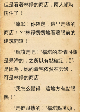
但是看著林錚的商店，兩人頓時
愣住了！
“流氓！你確定，這里是我的
商店！？”林錚愣愣地看著眼前的
建筑問道！
“應該是吧！”楊琪的表情同樣
是呆滯的，之所以有點確定，那
是因為，她的豪宅依然在旁邊，
可是林錚的商店…
“我怎么覺得，這地方有點眼
熟！”
“是挺眼熟的！”楊琪點著頭，