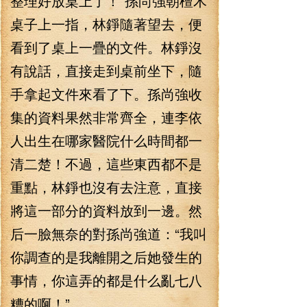
整理好放桌上了！”孫尚強朝檀木
桌子上一指，林錚隨著望去，便
看到了桌上一疊的文件。林錚沒
有說話，直接走到桌前坐下，隨
手拿起文件來看了下。孫尚強收
集的資料果然非常齊全，連李依
人出生在哪家醫院什么時間都一
清二楚！不過，這些東西都不是
重點，林錚也沒有去注意，直接
將這一部分的資料放到一邊。然
后一臉無奈的對孫尚強道：“我叫
你調查的是我離開之后她發生的
事情，你這弄的都是什么亂七八
糟的啊！”