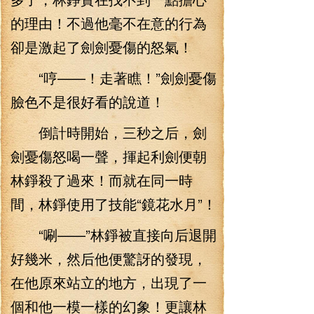
的理由！不過他毫不在意的行為
卻是激起了劍劍憂傷的怒氣！
“哼——！走著瞧！”劍劍憂傷
臉色不是很好看的說道！
倒計時開始，三秒之后，劍
劍憂傷怒喝一聲，揮起利劍便朝
林錚殺了過來！而就在同一時
間，林錚使用了技能“鏡花水月”！
“唰——”林錚被直接向后退開
好幾米，然后他便驚訝的發現，
在他原來站立的地方，出現了一
個和他一模一樣的幻象！更讓林