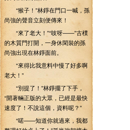
“猴子！”林錚在門口一喊，孫
尚強的聲音立刻便傳來！
“來了老大！”“吱呀——”古樸
的木質門打開，一身休閑裝的孫
尚強出現在林錚面前。
“來得比我意料中慢了好多啊
老大！”
“別提了！”林錚擺了下手，
“開著輛正版的大眾，已經是最快
速度了！不說這個，資料呢？”
“喏——知道你就過來，我都