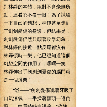
到林錚的本體，絕對不會毫無所
動，連看都不看一眼！為了試驗
一下自己的猜想，林錚甚至走到
了劍劍憂傷的身邊，但結果是，
劍劍憂傷仍然只顧著攻擊幻象，
對林錚的接近一點反應都沒有！
林錚頓時一樂，他已經知道這個
幻想空間的作用了，嘿嘿一笑，
林錚伸出手朝劍劍憂傷的腦門就
是一個爆栗！
“咝——”劍劍憂傷呲著牙吸了
口氣涼氣，一手揉著額頭一邊倒
退，口中還喃喃自語著：“你妹