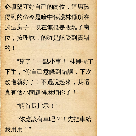
必須堅守好自己的崗位，這男孩
得到的命令是暗中保護林錚所在
的這房子，現在無疑是脫離了崗
位，按理說，的確是該受到責罰
的！
“算了！一點小事！”林錚擺了
下手，“你自己意識到錯誤，下次
改進就好了！不過說起來，我還
真有個小問題得麻煩你了！”
“請首長指示！”
“你應該有車吧？！先把車給
我用用！”