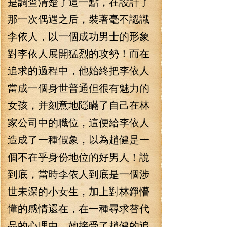
是調查清楚了這一點，在設計了
那一次偶遇之后，裝著毫不認識
李依人，以一個成功男士的形象
對李依人展開猛烈的攻勢！而在
追求的過程中，他始終把李依人
當成一個身世普通但很有魅力的
女孩，并刻意地隱瞞了自己在林
家公司中的職位，這便給李依人
造成了一種假象，以為趙健是一
個不在乎身份地位的好男人！說
到底，當時李依人到底是一個涉
世未深的小女生，加上對林錚懵
懂的感情還在，在一種尋求替代
品的心理中，她接受了趙健的追