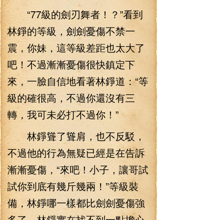
“77級的劍刃舞者！？”看到
林錚的等級，劍劍憂傷不禁一
震，你妹，這等級差距也太大了
吧！不過漸漸憂傷很快鎮定下
來，一臉自信地看著林錚道：“等
級的確很高，不過你還沒有三
轉，我可未必打不過你！”
林錚聳了聳肩，也不反駁，
不過他的行為無疑已經是在告訴
漸漸憂傷，“來吧！小子，讓哥試
試你到底有幾斤幾兩！”等級裝
備，林錚哪一樣都比劍劍憂傷強
多了，林錚實在找不到一點擔心