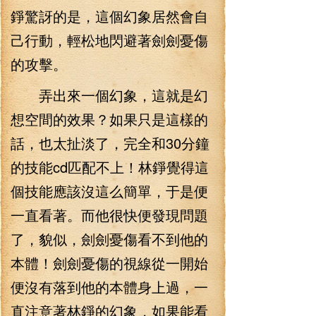
錚驚訝的是，這個幻象居然會自
己行動，輕松地閃避著劍劍憂傷
的攻擊。
弄出來一個幻象，這就是幻
想空間的效果？如果只是這樣的
話，也太扯淡了，完全和30分鐘
的技能cd匹配不上！林錚覺得這
個技能應該沒這么簡單，于是便
一直看著。而他很快便發現問題
了，貌似，劍劍憂傷看不到他的
本體！劍劍憂傷的視線從一開始
便沒有落到他的本體身上過，一
直注意著林錚的幻象，如果能看