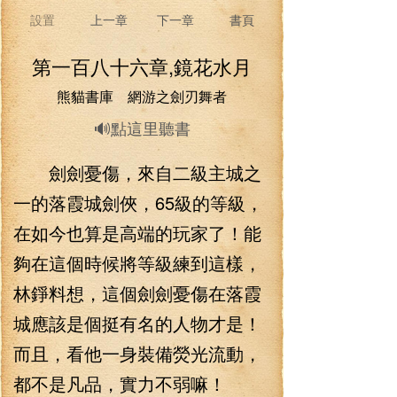
設置
上一章
下一章
書頁
第一百八十六章,鏡花水月
熊貓書庫 網游之劍刃舞者
🔊點這里聽書
劍劍憂傷，來自二級主城之
一的落霞城劍俠，65級的等級，
在如今也算是高端的玩家了！能
夠在這個時候將等級練到這樣，
林錚料想，這個劍劍憂傷在落霞
城應該是個挺有名的人物才是！
而且，看他一身裝備熒光流動，
都不是凡品，實力不弱嘛！