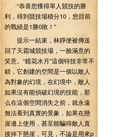
“恭喜您獲得單人競技的勝
利，得到競技場積分10，您目前
的戰績是1勝0敗！”
提示一結束，林錚便被傳送
回了天霜城競技場，一臉滿意的
笑意。“鏡花水月”這個特技非常不
錯，它創建的空間是一個以敵人
為對象的幻境，在幻境中，敵人
如果沒有能偵破幻境的技能，那
么在這個空間消失之前，就永遠
無法看到真實的景象，如果在懸
崖邊上使用，甚至能騙得敵人直
接掉下懸崖，可見，不論是用來p