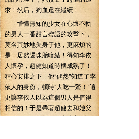
求！然后，狗血還在繼續！
懵懂無知的少女在心懷不軌
的男人一番甜言蜜語的攻擊下，
莫名其妙地失身于他，更麻煩的
是，居然還珠胎暗結！得知李依
人懷孕，趙健知道時機成熟了！
精心安排之下，他“偶然”知道了李
依人的身份，頓時“大吃一驚！”這
更讓李依人以為這個男人是值得
相信的！于是帶著趙健去和她父
親攤牌！他父親知道事情之后，
自然考慮到這個是趙健的陰謀，