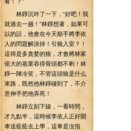
看！？”
林錚沉吟了一下，“好吧！我
就過去一趟！”林錚想著，如果可
以的話，他會在今天順手將李依
人的問題解決掉！引狼入室？！
這得是多貪婪的狼，才會將林家
偌大的基業吞得骨頭都不剩！林
錚一陣冷笑，不管這頭狼是什么
來路，既然他林錚碰到了，不介
意伸手把他弄死！
林錚立刻下線，一看時間，
才九點半，這時候李依人正好開
車送藍藍去上學，這車是沒指