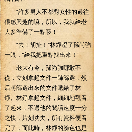
“許多男人不都對女性的過往
很感興趣的嘛，所以，我就給老
大多準備了一點啰！”
“去！胡扯！”林錚瞪了孫尚強
一眼，“給我把重點找出來！”
老大有令，孫尚強哪敢不
從，立刻拿起文件一陣篩選，然
后將篩選出來的文件遞給了林
錚。林錚拿起文件，細細地觀看
了起來，不過他的閱讀速度十分
之快，片刻功夫，所有資料便看
完了，而此時，林錚的臉色也是