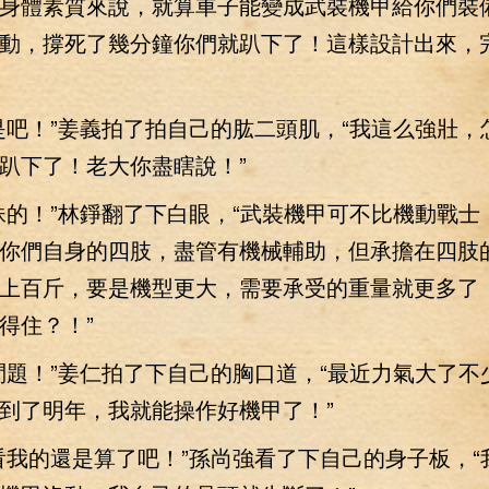
身體素質來說，就算車子能變成武裝機甲給你們裝
動，撐死了幾分鐘你們就趴下了！這樣設計出來，
！”姜義拍了拍自己的肱二頭肌，“我這么強壯，
趴下了！老大你盡瞎說！”
！”林錚翻了下白眼，“武裝機甲可不比機動戰士
你們自身的四肢，盡管有機械輔助，但承擔在四肢
上百斤，要是機型更大，需要承受的重量就更多了
得住？！”
！”姜仁拍了下自己的胸口道，“最近力氣大了不
到了明年，我就能操作好機甲了！”
的還是算了吧！”孫尚強看了下自己的身子板，“