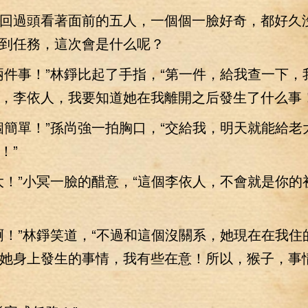
過頭看著面前的五人，一個個一臉好奇，都好久
到任務，這次會是什么呢？
事！”林錚比起了手指，“第一件，給我查一下，
，李依人，我要知道她在我離開之后發生了什么事！
單！”孫尚強一拍胸口，“交給我，明天就能給老
！”
”小冥一臉的醋意，“這個李依人，不會就是你的
”林錚笑道，“不過和這個沒關系，她現在在我住
她身上發生的事情，我有些在意！所以，猴子，事