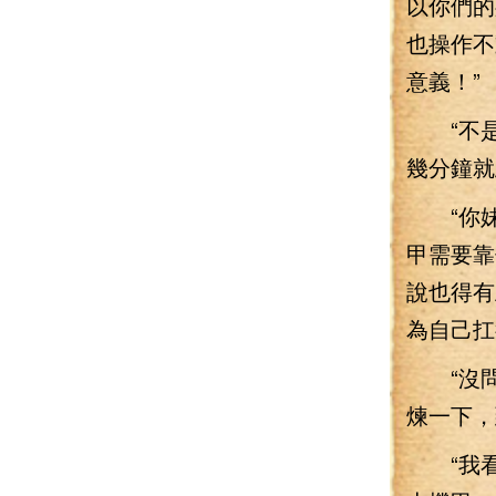
以你們的
也操作不
意義！”
“不是吧
幾分鐘就
“你妹的
甲需要靠
說也得有
為自己扛
“沒問題
煉一下，
“我看我