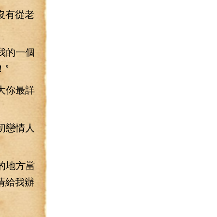
沒有從老
我的一個
”
大你最詳
初戀情人
的地方當
情給我辦