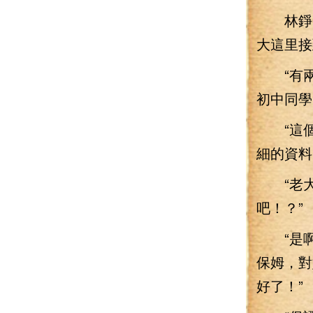
林錚回
大這里接
“有兩件
初中同學
“這個簡
細的資料
“老大！
吧！？”
“是啊！
保姆，對
好了！”