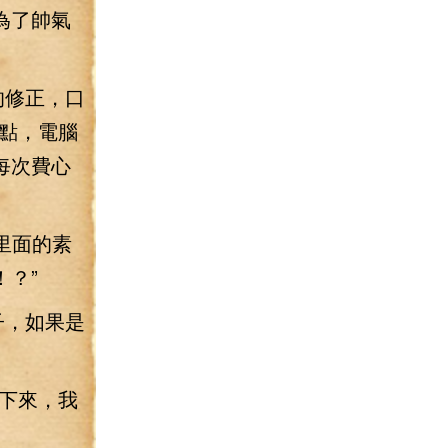
為了帥氣
的修正，口
點，電腦
每次費心
里面的素
？”
子，如果是
下來，我