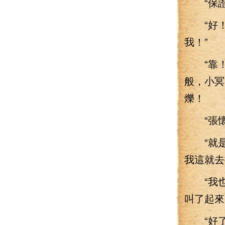
“保證
“好！”
我！”
“靠！
般，小冥
爍！
“張懷
“就是這
我這就去
“我也
叫了起來
“好了