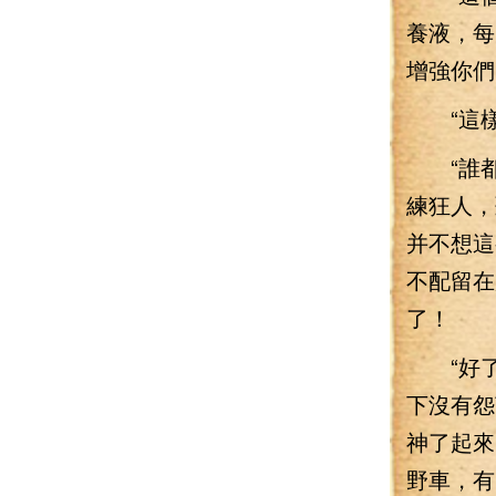
養液，每
增強你們
“這樣啊
“誰都
練狂人，
并不想這
不配留在
了！
“好了
下沒有怨
神了起來
野車，有