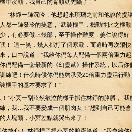
機甲沒動，我自己的骨頭就先斷了！”
—”林錚一陣沉吟，他想起來琉璃之前和他說的提
人都一陣發冷的笑意，“武裝機甲，機動性比之機動
少，有必要做上幾部，至于操作難度，姜仁說得好
嘿！”這一笑，幾人都打了個寒戰，而這時再次飛快
來，口中說道：“我給你們每人配備一個兩倍重力起
你們配備一套最新的《幻靈貳》操作系統，以后你
訓練吧！什么時候你們能夠承受20倍重力靈活行動
裝機甲的基本要求了！”
”小冥一副泫然欲泣的樣子抓住林錚的胳膊，“我
練，我…我不要變成一個肌肉女！”想到自己可能會
的大塊頭，小冥差點就哭出來了！
放心！”林錚捏了捏小冥的臉蛋笑道，“我會給你