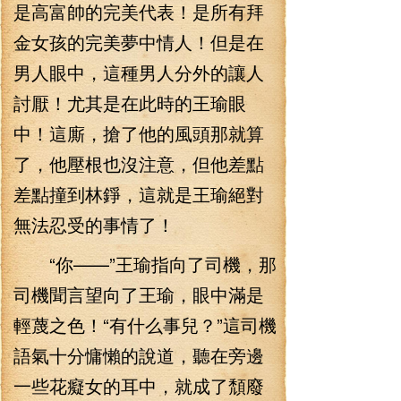
是高富帥的完美代表！是所有拜
金女孩的完美夢中情人！但是在
男人眼中，這種男人分外的讓人
討厭！尤其是在此時的王瑜眼
中！這廝，搶了他的風頭那就算
了，他壓根也沒注意，但他差點
差點撞到林錚，這就是王瑜絕對
無法忍受的事情了！
“你——”王瑜指向了司機，那
司機聞言望向了王瑜，眼中滿是
輕蔑之色！“有什么事兒？”這司機
語氣十分慵懶的說道，聽在旁邊
一些花癡女的耳中，就成了頹廢