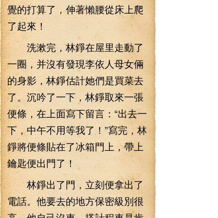
覺的打算了，伸著懶腰從床上爬
了起來！
洗漱完，林錚在屋里走動了
一圈，并沒有發現李依人母女倆
的身影，林錚估計她們是買菜去
了。沉吟了一下，林錚取來一張
便條，在上面寫下留言：“出去一
下，中午不用等我了！”寫完，林
錚將便條貼在了冰箱門上，帶上
鑰匙便出門了！
林錚出了門，立刻便拿出了
電話。他要去的地方保密級別很
高，他自己沒車，搭計程車是肯