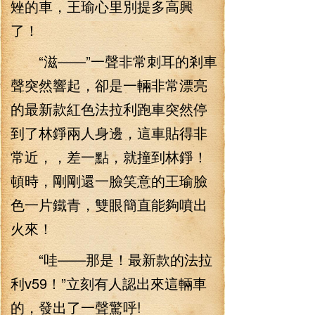
矬的車，王瑜心里別提多高興
了！
“滋——”一聲非常刺耳的剎車
聲突然響起，卻是一輛非常漂亮
的最新款紅色法拉利跑車突然停
到了林錚兩人身邊，這車貼得非
常近，，差一點，就撞到林錚！
頓時，剛剛還一臉笑意的王瑜臉
色一片鐵青，雙眼簡直能夠噴出
火來！
“哇——那是！最新款的法拉
利v59！”立刻有人認出來這輛車
的，發出了一聲驚呼!