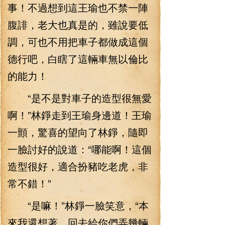
事！不過想到這王瑜也不禁一陣
腹誹，老大也真是的，雖說要低
調，可也不用把車子都做成這個
德行吧，白瞎了這輛車無以倫比
的能力！
“是不是對車子的造型很無愛
啊！”林錚走到王瑜身邊道！王瑜
一顫，驚喜的望向了林錚，隨即
一臉討好的說道：“哪能啊！這個
造型很好，適合扮豬吃老虎，非
常不錯！”
“是嘛！”林錚一臉笑意，“本
來我還想著，回去給你們弄幾輛