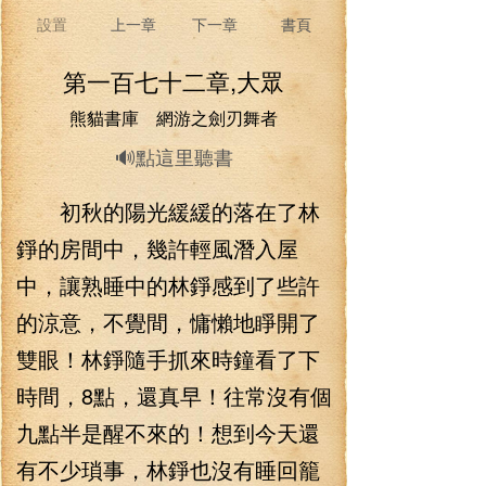
設置
上一章
下一章
書頁
第一百七十二章,大眾
熊貓書庫 網游之劍刃舞者
🔊點這里聽書
初秋的陽光緩緩的落在了林
錚的房間中，幾許輕風潛入屋
中，讓熟睡中的林錚感到了些許
的涼意，不覺間，慵懶地睜開了
雙眼！林錚隨手抓來時鐘看了下
時間，8點，還真早！往常沒有個
九點半是醒不來的！想到今天還
有不少瑣事，林錚也沒有睡回籠