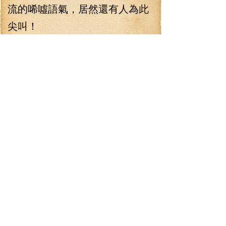
流的唏噓語氣，居然還有人為此
尖叫！
“你剛剛差點就撞到了我們
了！”王瑜一臉怒色地說道，“下車
道歉！”
“啊——”司機露出一臉驚訝，
“為什么！？我這不是還沒撞到
嘛！要不，我撞上一下，再道
歉！？”頓時，幾個花癡女便呵呵
地笑了起來，似乎覺得這一幕貴
公子戲耍窮少爺十分有趣一般，
而更多人則是皺起了眉頭，這司
機，有財無德，不是好人！