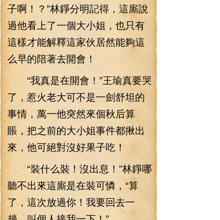
子啊！？”林錚分明記得，這廝說
過他看上了一個大小姐，也只有
這樣才能解釋這家伙居然能夠這
么早的陪著去開會！
“我真是在開會！”王瑜真要哭
了，惹火老大可不是一劍舒坦的
事情，萬一他突然來個秋后算
賬，把之前的大小姐事件都揪出
來，他可絕對沒好果子吃！
“裝什么裝！沒出息！”林錚哪
聽不出來這廝是在裝可憐，“算
了，這次放過你！我要回去一
趟，叫個人接我一下！”