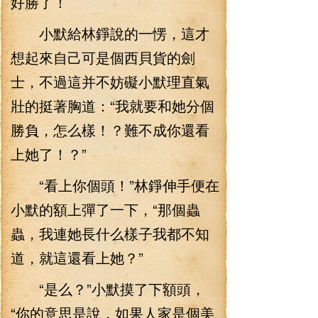
好勝了！
小默給林錚說的一愣，這才
想起來自己可是個西貝貨的劍
士，不過這并不妨礙小默理直氣
壯的挺著胸道：“我就要和她分個
勝負，怎么樣！？難不成你還看
上她了！？”
“看上你個頭！”林錚伸手便在
小默的額上彈了一下，“那個蟲
蟲，我連她長什么樣子我都不知
道，就這還看上她？”
“是么？”小默摸了下額頭，
“你的意思是說，如果人家是個美