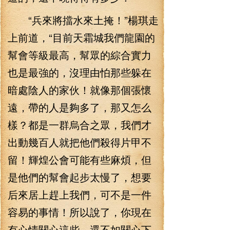
“兵來將擋水來土掩！”楊琪走
上前道，“目前天霜城我們龍園的
幫會等級最高，幫眾的綜合實力
也是最強的，沒理由怕那些躲在
暗處陰人的家伙！就像那個張懷
遠，帶的人是夠多了，那又怎么
樣？都是一群烏合之眾，我們才
出動幾百人就把他們殺得片甲不
留！輝煌公會可能有些麻煩，但
是他們的幫會起步太慢了，想要
后來居上趕上我們，可不是一件
容易的事情！所以說了，你現在
有心情關心這些，還不如關心下