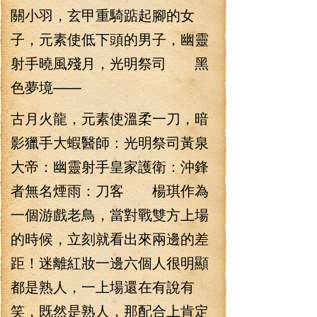
關小羽，玄甲重騎踮起腳的女
子，元素使低下頭的男子，幽靈
射手曉風殘月，光明祭司 黑
色夢境——
古月火龍，元素使溫柔一刀，暗
影獵手大蝦醫師：光明祭司黃泉
大帝：幽靈射手皇家護衛：沖鋒
者無名煙雨：刀客 楊琪作為
一個游戲老鳥，當對戰雙方上場
的時候，立刻就看出來兩邊的差
距！迷離紅妝一邊六個人很明顯
都是熟人，一上場還在有說有
笑，既然是熟人，那配合上肯定