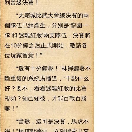
利晉級決賽！
“天霜城比武大會總決賽的兩
個隊伍已經產生，分別是‘龍園一
隊’和‘迷離紅妝’兩支隊伍，決賽將
在10分鐘之后正式開始，敬請各
位玩家留意！”
“還有十分鐘呢！”林錚聽著不
斷重復的系統廣播道，“干點什么
好？要不，看看迷離紅妝的比賽
視頻？知己知彼，才能百戰百勝
嘛！”
“當然，這可是決賽，馬虎不
得！”楊琪點著頭，立刻搜索出來