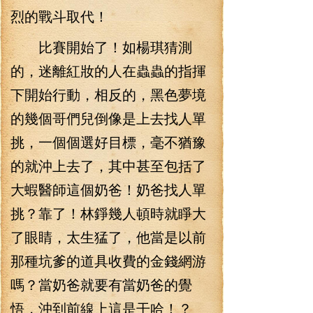
烈的戰斗取代！
比賽開始了！如楊琪猜測
的，迷離紅妝的人在蟲蟲的指揮
下開始行動，相反的，黑色夢境
的幾個哥們兒倒像是上去找人單
挑，一個個選好目標，毫不猶豫
的就沖上去了，其中甚至包括了
大蝦醫師這個奶爸！奶爸找人單
挑？靠了！林錚幾人頓時就睜大
了眼睛，太生猛了，他當是以前
那種坑爹的道具收費的金錢網游
嗎？當奶爸就要有當奶爸的覺
悟，沖到前線上這是干哈！？