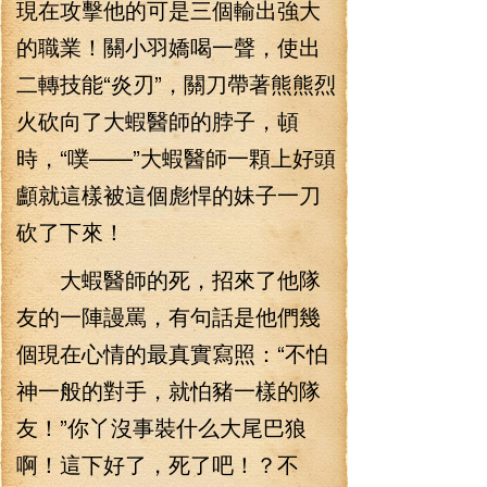
現在攻擊他的可是三個輸出強大
的職業！關小羽嬌喝一聲，使出
二轉技能“炎刃”，關刀帶著熊熊烈
火砍向了大蝦醫師的脖子，頓
時，“噗——”大蝦醫師一顆上好頭
顱就這樣被這個彪悍的妹子一刀
砍了下來！
大蝦醫師的死，招來了他隊
友的一陣謾罵，有句話是他們幾
個現在心情的最真實寫照：“不怕
神一般的對手，就怕豬一樣的隊
友！”你丫沒事裝什么大尾巴狼
啊！這下好了，死了吧！？不