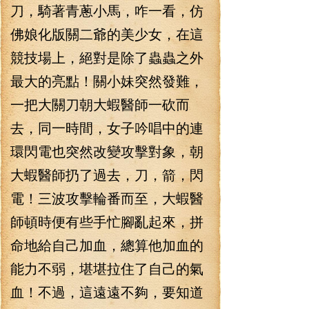
刀，騎著青蔥小馬，咋一看，仿
佛娘化版關二爺的美少女，在這
競技場上，絕對是除了蟲蟲之外
最大的亮點！關小妹突然發難，
一把大關刀朝大蝦醫師一砍而
去，同一時間，女子吟唱中的連
環閃電也突然改變攻擊對象，朝
大蝦醫師扔了過去，刀，箭，閃
電！三波攻擊輪番而至，大蝦醫
師頓時便有些手忙腳亂起來，拼
命地給自己加血，總算他加血的
能力不弱，堪堪拉住了自己的氣
血！不過，這遠遠不夠，要知道