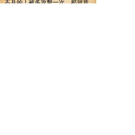
不及的！被多攻擊一次，那就意
味著自己的小命短了一分！楊琪
看得直搖頭，這樣的隊伍默契，
難怪會輸呢！野隊果然還是不靠
譜的，參加這種重要的比賽，還
是找自己人安全點！
黑色夢境很快被迷離紅妝的
隊員逐個擊破，輸掉了第一場的
比賽！而在這一場，林錚他們并
沒有看到蟲蟲有什么出彩的表
現！莫不是這個女的只是徒有其
名？！
第二場，大蝦醫師倒是吸取