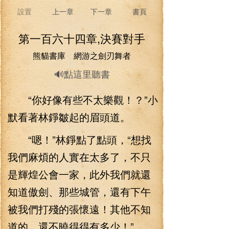
設置
上一章
下一章
書頁
第一百六十四章,決賽對手
熊貓書庫 網游之劍刃舞者
🔊點這里聽書
“你好像有些不太樂觀！？”小
默看著林錚皺起的眉頭道。
“嗯！”林錚點了點頭，“想找
我們麻煩的人實在太多了，不只
是輝煌公會一家，此外我們就還
知道傲劍、那些城管，還有下午
被我們打殘的張懷遠！其他不知
道的，還不曉得得有多少！”