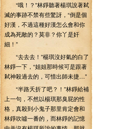
“哦！？”林錚聽著楊琪說著弒
滅的事跡不禁有些驚訝，“倒是個
好漢，不過這種好漢怎么會和你
成為死敵的？莫非？你丫是奸
細！”
“去去去！”楊琪沒好氣的白了
林錚一下，“姐姐那時候可是跟著
弒神殺過去的，可惜出師未捷…”
“半路夭折了吧？！”林錚給補
上一句，不然以楊琪那臭屁的性
格，真殺到小鬼子那里肯定會和
林錚吹噓一番的，而林錚的記憶
中并沒有楊琪所說的事情，那就