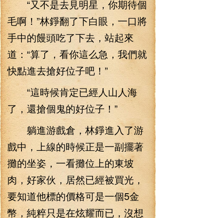
“又不是去見明星，你期待個
毛啊！”林錚翻了下白眼，一口將
手中的饅頭吃了下去，站起來
道：“算了，看你這么急，我們就
快點進去搶好位子吧！”
“這時候肯定已經人山人海
了，還搶個鬼的好位子！”
躺進游戲倉，林錚進入了游
戲中，上線的時候正是一副擺著
攤的坐姿，一看攤位上的東坡
肉，好家伙，居然已經被買光，
要知道他標的價格可是一個5金
幣，純粹只是在炫耀而已，沒想