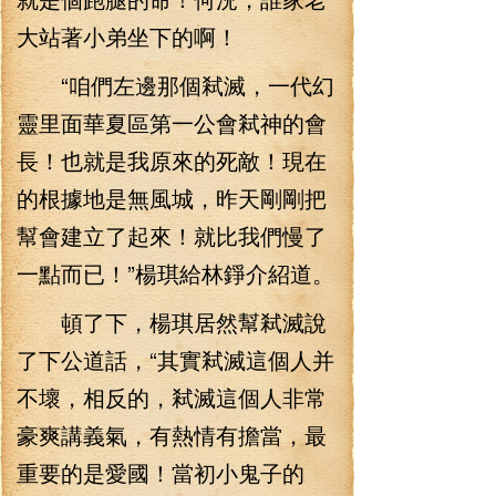
大站著小弟坐下的啊！
“咱們左邊那個弒滅，一代幻
靈里面華夏區第一公會弒神的會
長！也就是我原來的死敵！現在
的根據地是無風城，昨天剛剛把
幫會建立了起來！就比我們慢了
一點而已！”楊琪給林錚介紹道。
頓了下，楊琪居然幫弒滅說
了下公道話，“其實弒滅這個人并
不壞，相反的，弒滅這個人非常
豪爽講義氣，有熱情有擔當，最
重要的是愛國！當初小鬼子的