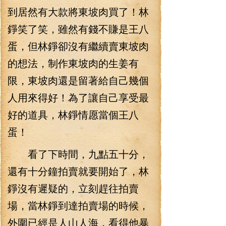
到居然有大款將東坡肉買了！林
錚笑了笑，雖然有錢不賺是王八
蛋，但林錚卻沒有繼續賣東坡肉
的想法，制作東坡肉的生姜有
限，東坡肉還是留著給自己幾個
人用來得好！為了讓自己享受最
好的道具，林錚情愿當個王八
蛋！
看了下時間，九點五十分，
還有十分鐘拍賣就要開始了，林
錚沒有遲疑的，立刻趕往拍賣
場，當林錚到達拍賣場的時候，
外圍已經是人山人海，看得他暴