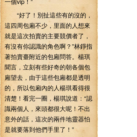
一個vip！”
“好了！別扯這些有的沒的，
這四周包廂不少，里面的人想來
就是這次拍賣的主要競價者了，
有沒有你認識的角色啊？”林錚指
著拍賣臺附近的包廂問答。楊琪
聞言，立刻有些好奇的朝各個包
廂望去，由于這些包廂都是透明
的，所以包廂內的人楊琪看得很
清楚！看完一圈，楊琪說道：“認
識兩個人，來頭都很大呢！不出
意外的話，這次的兩件地靈器怕
是就要落到他們手里了！”