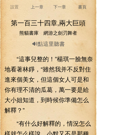
設置
上一章
下一章
書頁
第一百三十四章,兩大巨頭
熊貓書庫 網游之劍刃舞者
🔊點這里聽書
“這事兒整的！”楊琪一臉無奈
地看著林錚，“雖然我并不反對住
進來個美女，但這個女人可是和
你有理不清的瓜葛，萬一要是給
大小姐知道，到時候你準備怎么
解釋？”
“有什么好解釋的，情況怎么
樣就怎么樣說，小默又不是那種