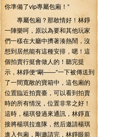
你準備了vip專屬包廂！”
專屬包廂？那敢情好！林錚
一陣樂呵，原以為要和其他玩家
們一樣在大廳中擠著湊熱鬧，沒
想到居然能有這種安排，嗯！這
個拍賣行挺會做人的！聽完提
示，林錚便“唰——”一下被傳送到
了一間寬敞的寶箱中，這包廂的
位置臨近拍賣臺，可以看到拍賣
時的所有情況，位置非常之好！
這時，楊琪發過來通訊，林錚直
接將楊琪拉進隊，然后邀請楊琪
進入包廂，剛邀請完，林錚眼前