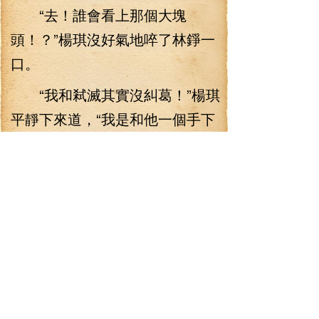
“去！誰會看上那個大塊
頭！？”楊琪沒好氣地啐了林錚一
口。
“我和弒滅其實沒糾葛！”楊琪
平靜下來道，“我是和他一個手下
有恩怨，你也知道，林子大了什
么鳥都有，當時弒神公會天下第
一，于是就有人頂著弒神的名號
恃強凌弱，結果你大概也能猜出
來，這幫該死的居然招惹到姑奶
奶我頭上來，我手起刀落，全部
給殺了，然后他們就開始對我進
行追殺，來來回回互相殺了好幾