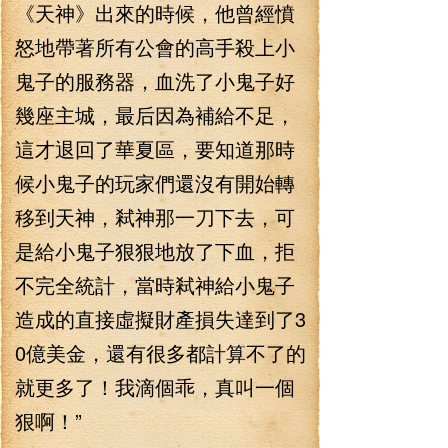
《天神》出來的時候，他曾經憤
怒地帶著所有公會的高手殺上小
鬼子的服務器，血洗了小鬼子好
幾座主城，最后因為補給不足，
這才退回了華夏區，要知道那時
候小鬼子的玩家們還沒有開始轉
移到天神，弒神那一刀下去，可
是給小鬼子狠狠地放了下血，拒
不完全統計，當時弒神給小鬼子
造成的直接虛擬財產損失達到了3
0億美金，還有很多都計算不了的
就更多了！我滴個乖，真叫一個
狠啊！”