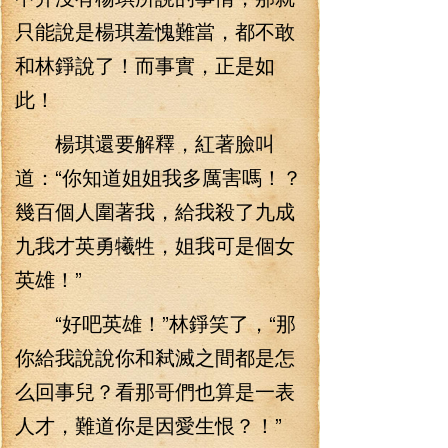
只能說是楊琪羞愧難當，都不敢
和林錚說了！而事實，正是如
此！
楊琪還要解釋，紅著臉叫
道：“你知道姐姐我多厲害嗎！？
幾百個人圍著我，給我殺了九成
九我才英勇犧牲，姐我可是個女
英雄！”
“好吧英雄！”林錚笑了，“那
你給我說說你和弒滅之間都是怎
么回事兒？看那哥們也算是一表
人才，難道你是因愛生恨？！”