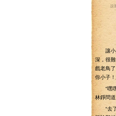
設
讓小默
深，很難
戲老鳥了
你小子！
“嘿嘿
林錚問道
“去了！