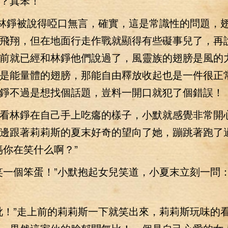
？真笨！”
林錚被說得啞口無言，確實，這是常識性的問題，
飛翔，但在地面行走作戰就顯得有些礙事兒了，再
前就已經和林錚他們說過了，風靈族的翅膀是風的
是能量體的翅膀，那能自由釋放收起也是一件很正
錚不過是想找個話題，豈料一開口就犯了個錯誤！
林錚在自己手上吃癟的樣子，小默就感覺非常開
邊跟著莉莉斯的夏末好奇的望向了她，蹦跳著跑了
媽你在笑什么啊？”
個笨蛋！”小默抱起女兒笑道，小夏末立刻一問：
！”走上前的莉莉斯一下就笑出來，莉莉斯玩味的