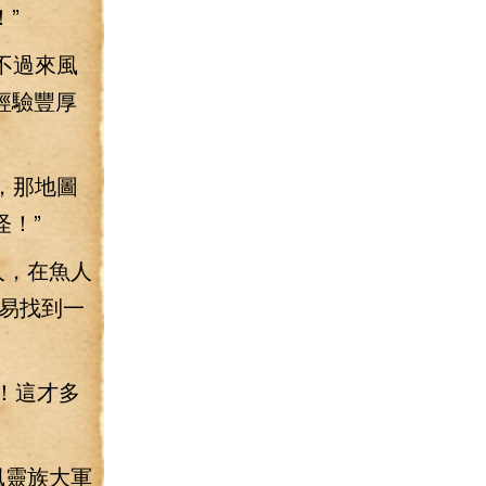
”
不過來風
經驗豐厚
，那地圖
！”
人，在魚人
易找到一
！這才多
風靈族大軍