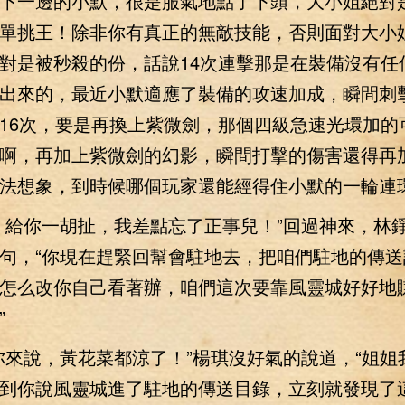
下一邊的小默，很是服氣地點了下頭，大小姐絕對
單挑王！除非你有真正的無敵技能，否則面對大小
對是被秒殺的份，話說14次連擊那是在裝備沒有任
出來的，最近小默適應了裝備的攻速加成，瞬間刺
16次，要是再換上紫微劍，那個四級急速光環加的可
啊，再加上紫微劍的幻影，瞬間打擊的傷害還得再加
法想象，到時候哪個玩家還能經得住小默的一輪連
給你一胡扯，我差點忘了正事兒！”回過神來，林
句，“你現在趕緊回幫會駐地去，把咱們駐地的傳送
怎么改你自己看著辦，咱們這次要靠風靈城好好地
”
說，黃花菜都涼了！”楊琪沒好氣的說道，“姐姐
到你說風靈城進了駐地的傳送目錄，立刻就發現了