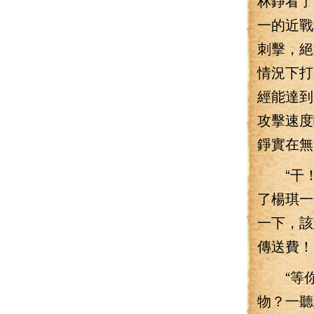
林錚看了
一的近戰
刺擊，絕
情況下打
經能達到
攻擊速度
錚實在無
“干！
了楊琪一
一下，該
傳送費！
“等你來
物？一聽