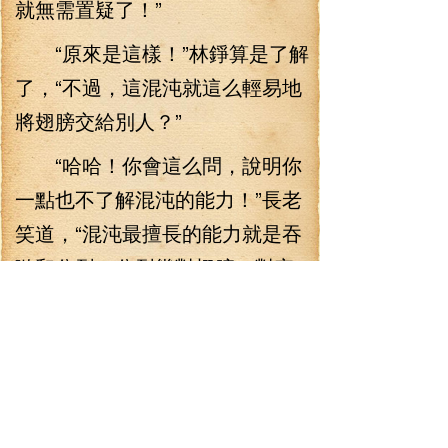
就無需置疑了！”
“原來是這樣！”林錚算是了解
了，“不過，這混沌就這么輕易地
將翅膀交給別人？”
“哈哈！你會這么問，說明你
一點也不了解混沌的能力！”長老
笑道，“混沌最擅長的能力就是吞
噬和分裂，分裂幾對翅膀，對它
來說那是輕而易舉的事情！不
過，想要得到混沌的翅膀，也不
是一件簡單地事情！首先實力不
過關的話，絕對打敗不了混沌之
影，其次你要是沒有極好的運