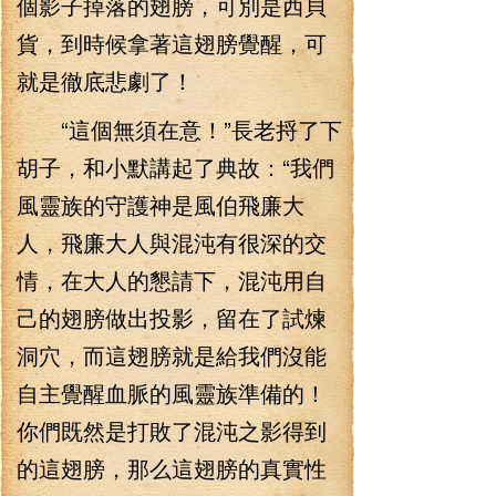
個影子掉落的翅膀，可別是西貝
貨，到時候拿著這翅膀覺醒，可
就是徹底悲劇了！
“這個無須在意！”長老捋了下
胡子，和小默講起了典故：“我們
風靈族的守護神是風伯飛廉大
人，飛廉大人與混沌有很深的交
情，在大人的懇請下，混沌用自
己的翅膀做出投影，留在了試煉
洞穴，而這翅膀就是給我們沒能
自主覺醒血脈的風靈族準備的！
你們既然是打敗了混沌之影得到
的這翅膀，那么這翅膀的真實性