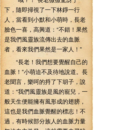
下，隨即掃視了一下林錚一行
人，當看到小默和小萌時，長老
臉色一喜，高興道：“不錯！果然
是我們風靈族流傳出去的血脈
者，看來我們果然是一家人！”
“長老！我們想要覺醒自己的
血脈！”小萌迫不及待地說道。長
老聞言，樂呵的捋了下胡子，說
道：“我們風靈族是風的寵兒，一
般天生便能擁有風形成的翅膀，
這也是我們血脈覺醒的標志！不
過，有時候部分族人的血脈力量