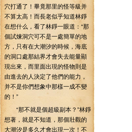
穴打通了！畢竟那里的怪等級并
不算太高！而長老似乎知道林錚
在想什么，看了林錚一眼道：“那
個試煉洞穴可不是一處簡單的地
方，只有在大潮汐的時候，海底
的洞口處那結界才會失去能量顯
現出來，而里面出現的怪物則是
由進去的人決定了他們的能力，
并不是你們想象中那樣一成不變
的！”
“那不就是個超級副本？”林錚
想著，就是不知道，那個壯觀的
大潮汐是多久才會出現一次！不