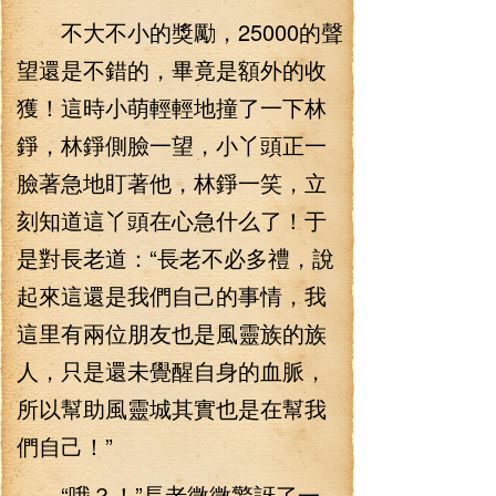
不大不小的獎勵，25000的聲
望還是不錯的，畢竟是額外的收
獲！這時小萌輕輕地撞了一下林
錚，林錚側臉一望，小丫頭正一
臉著急地盯著他，林錚一笑，立
刻知道這丫頭在心急什么了！于
是對長老道：“長老不必多禮，說
起來這還是我們自己的事情，我
這里有兩位朋友也是風靈族的族
人，只是還未覺醒自身的血脈，
所以幫助風靈城其實也是在幫我
們自己！”
“哦？！”長老微微驚訝了一