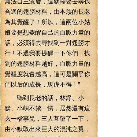
無法自主激發，這就需要去尋找
合適的翅膀材料，由本族的長老
為其覺醒了！所以，這兩位小姑
娘要是想覺醒自己的血脈力量的
話，必須得去尋找到一對翅膀才
行！不過我要提醒一下你們，找
到的翅膀材料越好，血脈力量的
覺醒度就會越高，這可是關乎你
們以后的成長，馬虎不得！”
聽到長老的話，林錚、小
默、小萌不禁一愣，居然還有這
么一檔事兒，三人互望了一下，
由小默取出來巨大的混沌之翼，