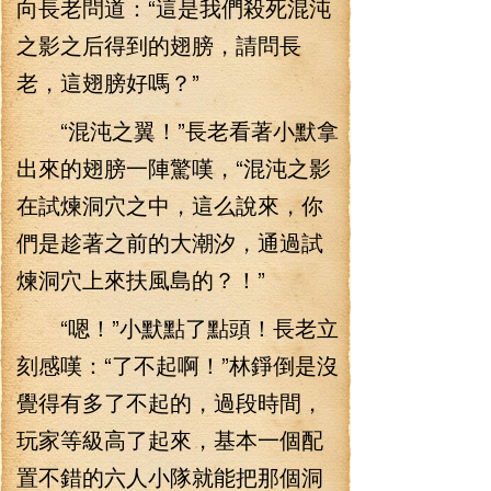
向長老問道：“這是我們殺死混沌
之影之后得到的翅膀，請問長
老，這翅膀好嗎？”
“混沌之翼！”長老看著小默拿
出來的翅膀一陣驚嘆，“混沌之影
在試煉洞穴之中，這么說來，你
們是趁著之前的大潮汐，通過試
煉洞穴上來扶風島的？！”
“嗯！”小默點了點頭！長老立
刻感嘆：“了不起啊！”林錚倒是沒
覺得有多了不起的，過段時間，
玩家等級高了起來，基本一個配
置不錯的六人小隊就能把那個洞