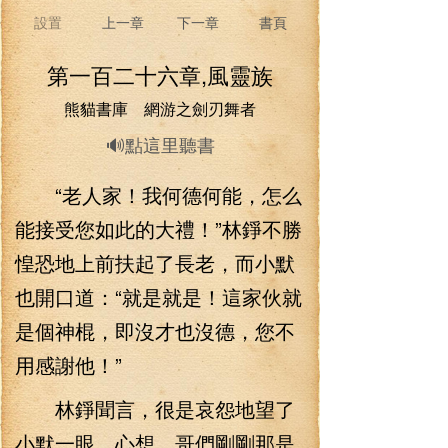
設置
上一章
下一章
書頁
第一百二十六章,風靈族
熊貓書庫 網游之劍刃舞者
🔊點這里聽書
“老人家！我何德何能，怎么
能接受您如此的大禮！”林錚不勝
惶恐地上前扶起了長老，而小默
也開口道：“就是就是！這家伙就
是個神棍，即沒才也沒德，您不
用感謝他！”
林錚聞言，很是哀怨地望了
小默一眼，心想，哥們剛剛那是