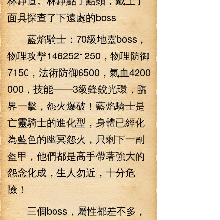
林錚道。林錚點了點頭，戴上了
面具探查了下遠處的boss
藍焰騎士：70級地靈boss，
物理攻擊1462521250，物理防御
7150，法術防御6500，氣血4200
000，技能——3級鋒銳光環，臨
界一擊，怨火爆破！藍焰騎士是
亡靈騎士的進化型，身體已經化
為藍色的幽冥怨火，只剩下一副
盔甲，他們都是高手帶著強大的
怨念化成，生人勿近，十分危
險！
三個boss，屬性都差不多，