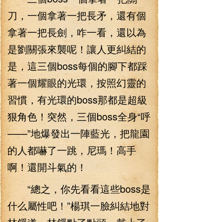
刀，一個拿著一把長矛，還有個
拿著一把長劍，咋一看，還以為
是劉關張來襲呢！讓人更糾結的
是，這三個boss每個的腳下都踩
著一個耀眼的光環，按照幻靈的
習慣，有光環的boss那都是超級
狠角色！突然，三個boss全身“呼
——”地爆發出一陣藍光，把龍園
的人都嚇了一跳，尼瑪！高手
啊！還開斗氣的！
“總之，你先看看這些boss是
什么屬性吧！”楊琪一臉糾結地對