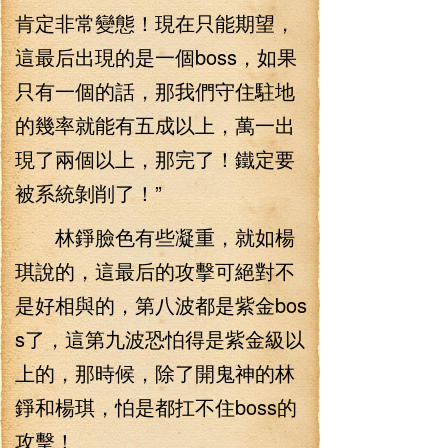
肯定非常變態！現在只能期望，
這最后出現的是一個boss，如果
只有一個的話，那我們守住駐地
的幾率就能有五成以上，萬一出
現了兩個以上，那完了！鐵定要
被系統剝削了！”
林錚臉色有些凝重，就如楊
琪說的，這最后的攻擊可絕對不
是好相與的，第八波都是紫金bos
s了，這第九波恐怕得是紫金級以
上的，那時候，除了開鬼神的林
錚和楊琪，怕是都扛不住boss的
攻擊！