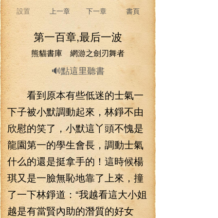
設置
上一章
下一章
書頁
第一百章,最后一波
熊貓書庫 網游之劍刃舞者
🔊點這里聽書
看到原本有些低迷的士氣一
下子被小默調動起來，林錚不由
欣慰的笑了，小默這丫頭不愧是
龍園第一的學生會長，調動士氣
什么的還是挺拿手的！這時候楊
琪又是一臉無恥地靠了上來，撞
了一下林錚道：“我越看這大小姐
越是有當賢內助的潛質的好女