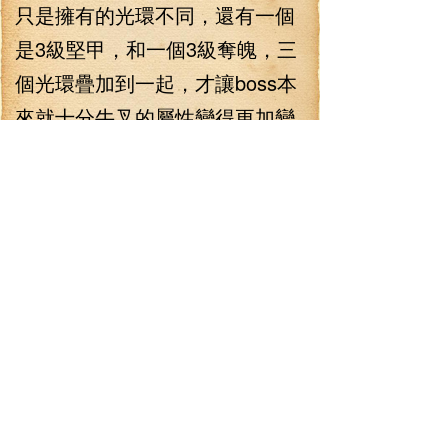
只是擁有的光環不同，還有一個
是3級堅甲，和一個3級奪魄，三
個光環疊加到一起，才讓boss本
來就十分牛叉的屬性變得更加變
態！然而看完了boss的資料，林
錚雙眼卻是亮了起來！居然，都
是亡靈系的boss，這下，還不一
定抗不過去呢！
“什么？都是亡靈系的bos
s！？你確定沒看錯！”楊琪一臉
欣喜地揪著林錚問道，林錚非常
肯定的點了點頭，見狀，楊琪立
刻歡呼起來！“丫的！太給力了！