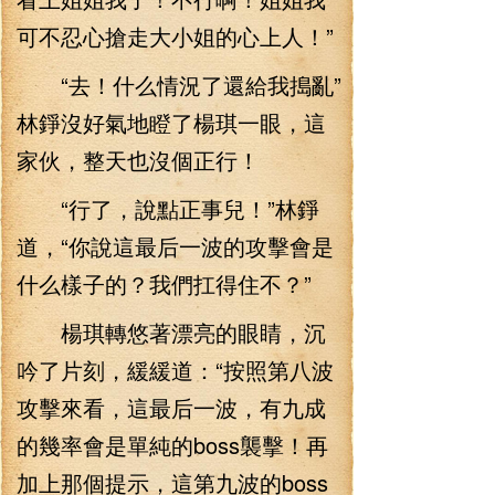
可不忍心搶走大小姐的心上人！”
“去！什么情況了還給我搗亂”
林錚沒好氣地瞪了楊琪一眼，這
家伙，整天也沒個正行！
“行了，說點正事兒！”林錚
道，“你說這最后一波的攻擊會是
什么樣子的？我們扛得住不？”
楊琪轉悠著漂亮的眼睛，沉
吟了片刻，緩緩道：“按照第八波
攻擊來看，這最后一波，有九成
的幾率會是單純的boss襲擊！再
加上那個提示，這第九波的boss