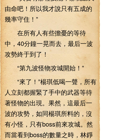
由命吧！所以我才說只有五成的
幾率守住！”
在所有人有些擔憂的等待
中，40分鐘一晃而去，最后一波
攻勢終于到了！
“第九波怪物攻城開始！”
“來了！”楊琪低喝一聲，所有
人立刻都握緊了手中的武器等待
著怪物的出現。果然，這最后一
波的攻勢，如同楊琪所料的，沒
有小怪，只有boss前來攻城。然
而當看到boss的數量之時，林錚