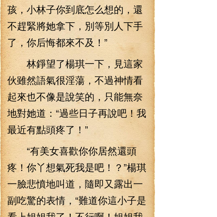
孩，小林子你到底怎么想的，還
不趕緊將她拿下，別等別人下手
了，你后悔都來不及！”
林錚望了楊琪一下，見這家
伙雖然語氣很淫蕩，不過神情看
起來也不像是說笑的，只能無奈
地對她道：“過些日子再說吧！我
最近有點頭疼了！”
“有美女喜歡你你居然還頭
疼！你丫想氣死我是吧！？”楊琪
一臉悲憤地叫道，隨即又露出一
副吃驚的表情，“難道你這小子是
看上姐姐我了！不行啊！姐姐我