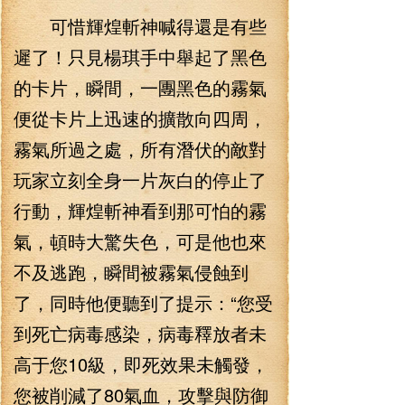
可惜輝煌斬神喊得還是有些
遲了！只見楊琪手中舉起了黑色
的卡片，瞬間，一團黑色的霧氣
便從卡片上迅速的擴散向四周，
霧氣所過之處，所有潛伏的敵對
玩家立刻全身一片灰白的停止了
行動，輝煌斬神看到那可怕的霧
氣，頓時大驚失色，可是他也來
不及逃跑，瞬間被霧氣侵蝕到
了，同時他便聽到了提示：“您受
到死亡病毒感染，病毒釋放者未
高于您10級，即死效果未觸發，
您被削減了80氣血，攻擊與防御