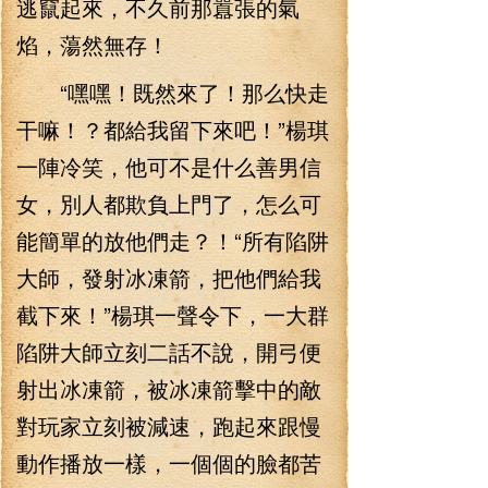
逃竄起來，不久前那囂張的氣
焰，蕩然無存！
“嘿嘿！既然來了！那么快走
干嘛！？都給我留下來吧！”楊琪
一陣冷笑，他可不是什么善男信
女，別人都欺負上門了，怎么可
能簡單的放他們走？！“所有陷阱
大師，發射冰凍箭，把他們給我
截下來！”楊琪一聲令下，一大群
陷阱大師立刻二話不說，開弓便
射出冰凍箭，被冰凍箭擊中的敵
對玩家立刻被減速，跑起來跟慢
動作播放一樣，一個個的臉都苦