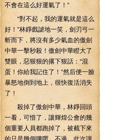
不會在這么好運氣了！”
“對不起，我的運氣就是這么
好！”林錚戲謔地一笑，劍刃弓一
斬而下，將沒有多少氣血的傲劍
中華一擊秒殺！傲劍中華瞪大了
雙眼，惡狠狠的撂下狠話：“混
蛋！你給我記住了！”然后便一臉
暴怒地倒到地上，很快復活消失
了！
殺掉了傲劍中華，林錚回頭
一看，可惜了，讓輝煌公會的幾
個重要人員都跑掉了，被截下來
的只是幾個嘍啰，不過，此次讓