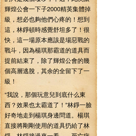
輝煌公會一下子2000精英集體掉
級，想必也夠他們心疼的！想到
這，林錚頓時感覺舒坦多了！很
快，這一場原本應該是場惡戰的
戰斗，因為楊琪那霸道的道具而
提前結束了，除了輝煌公會的幾
個高層逃脫，其余的全留下了一
級！
“我說，那個玩意兒到底什么東
西？效果也太霸道了！”林錚一臉
好奇地走到楊琪身邊問道。楊琪
直接將剛剛使用的道具扔給了林
錚，林錚接過來一看 死亡病