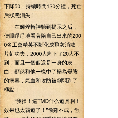
下降50，持續時間120分鐘，死亡
后狀態消失！”
在輝煌斬神聽到提示之后，
便眼睜睜地看著陪自己出來的200
0名工會精英不斷化成飛灰消散，
片刻功夫，2000人剩下了20人不
到，而且一個個還是一身的灰
白，顯然和他一樣中了極為變態
的病毒，氣血和攻防被削弱到了
極點！
“我操！這TMD什么道具啊！
效果也太霸道了！”偷雞不成，蝕