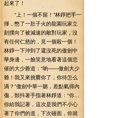
起來了！
“上！一個不留！”林錚把手一
揮，憋了一肚子火的龍園玩家立
刻撲向了被減速的敵對玩家，沒
有任何仁慈的，見一個殺一個！
林錚一下沖到了還沒死的傲劍中
華身邊，一臉笑意地看著這個悲
催的大少爺道：“喲——傲劍大少
爺！我又來挑釁你了，你待怎么
滴？”傲劍中華一聽，差點氣得內
傷，顫抖著手指著林錚道：“你…
你給我記著，這次是我們不小心
著了你們的道，下次碰面，你就