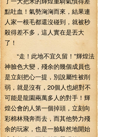
了一大把米的輝煌重騎氣憤得差
點吐血！氣勢洶洶而來，結果連
人家一根毛都還沒碰到，就被秒
殺得差不多，這人實在是丟大
了！
“走！此地不宜久留！”輝煌法
神臉色大變，殘余的幾個成員也
是立刻把心一提，別說屬性被削
弱，就是沒有，20個人也絕對不
可能是龍園兩萬多人的對手！輝
煌公會的人第一個掉頭，立刻向
彩棉林飛奔而去，而其他勢力殘
余的玩家，也是一臉駭然地開始