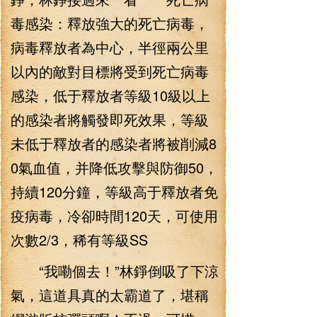
毒感染：釋放強大的死亡病毒，
病毒釋放者為中心，半徑兩公里
以內的敵對目標將受到死亡病毒
感染，低于釋放者等級10級以上
的感染者將觸發即死效果，等級
未低于釋放者的感染者將被削減8
0氣血值，并降低攻擊與防御50，
持續120分鐘，等級高于釋放者免
疫病毒，冷卻時間120天，可使用
次數2/3，稀有等級SS
“我嘞個去！”林錚倒吸了下涼
氣，這道具真的太霸道了，堪稱