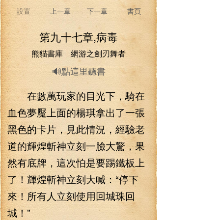
設置
上一章
下一章
書頁
第九十七章,病毒
熊貓書庫 網游之劍刃舞者
🔊點這里聽書
在數萬玩家的目光下，騎在
血色夢魘上面的楊琪拿出了一張
黑色的卡片，見此情況，經驗老
道的輝煌斬神立刻一臉大驚，果
然有底牌，這次怕是要踢鐵板上
了！輝煌斬神立刻大喊：“停下
來！所有人立刻使用回城珠回
城！”