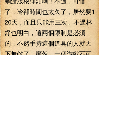
網游版核彈頭啊！不過，可惜
了，冷卻時間也太久了，居然要1
20天，而且只能用三次。不過林
錚也明白，這兩個限制是必須
的，不然手持這個道具的人就天
下無敵了，顯然，一個游戲不可
能出現那樣腦殘的道具！
“趕緊打掃好戰場，然后全部
進城，怪馬上就沖上來了！”楊琪
舉著椒圖劍高喊道，看上去，還
真有那么一股女大將軍的范！眾
人想到真掌鰭魚的恐怖技能，就
算那些家伙被楊琪的死亡病毒削