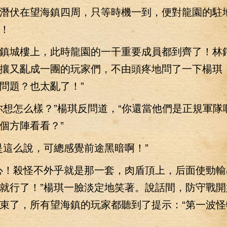
潛伏在望海鎮四周，只等時機一到，便對龍園的駐
！
城樓上，此時龍園的一干重要成員都到齊了！林
攘又亂成一團的玩家們，不由頭疼地問了一下楊琪：
問題？也太亂了！”
怎么樣？”楊琪反問道，“你還當他們是正規軍隊
個方陣看看？”
這么說，可總感覺前途黑暗啊！”
！殺怪不外乎就是那一套，肉盾頂上，后面使勁輸
就行了！”楊琪一臉淡定地笑著。說話間，防守戰開
束了，所有望海鎮的玩家都聽到了提示：“第一波怪