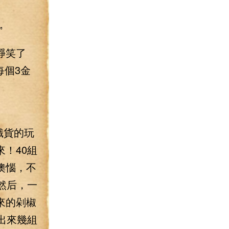
”
錚笑了
每個3金
識貨的玩
！40組
懊惱，不
然后，一
來的剁椒
出來幾組