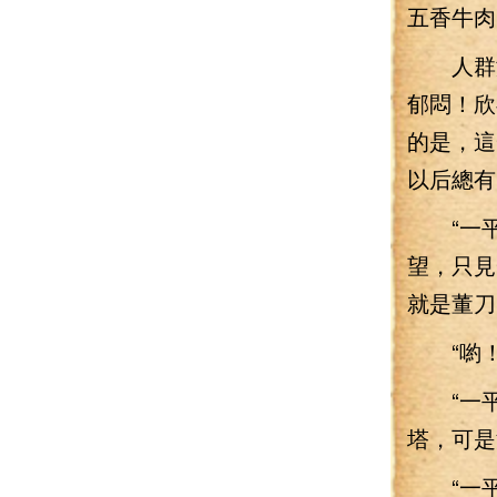
五香牛肉
人群漸漸
郁悶！欣
的是，這
以后總有
“一平
望，只見
就是董刀
“喲！
“一平
塔，可是
“一平