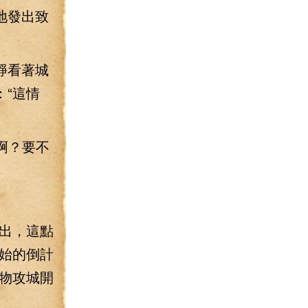
地發出致
錚看著城
“這情
啊？要不
出，這點
始的倒計
物攻城開