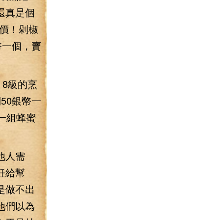
還真是個
價！剁椒
幣一個，賣
8級的烹
50銀幣一
一組蜂蜜
他人需
飪給幫
是做不出
他們以為