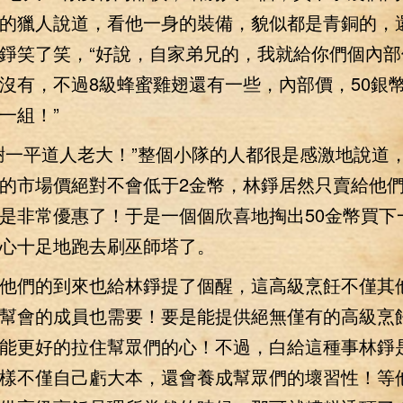
的獵人說道，看他一身的裝備，貌似都是青銅的，
錚笑了笑，“好說，自家弟兄的，我就給你們個內部
沒有，不過8級蜂蜜雞翅還有一些，內部價，50銀
一組！”
平道人老大！”整個小隊的人都很是感激地說道，
的市場價絕對不會低于2金幣，林錚居然只賣給他們
是非常優惠了！于是一個個欣喜地掏出50金幣買下
心十足地跑去刷巫師塔了。
們的到來也給林錚提了個醒，這高級烹飪不僅其
幫會的成員也需要！要是能提供絕無僅有的高級烹
能更好的拉住幫眾們的心！不過，白給這種事林錚
樣不僅自己虧大本，還會養成幫眾們的壞習性！等