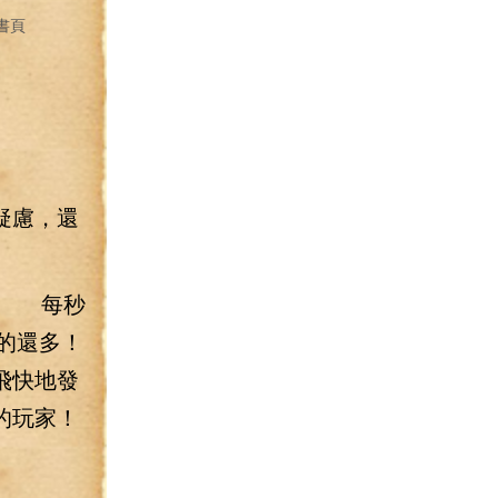
書頁
疑慮，還
0點 每秒
的還多！
飛快地發
的玩家！