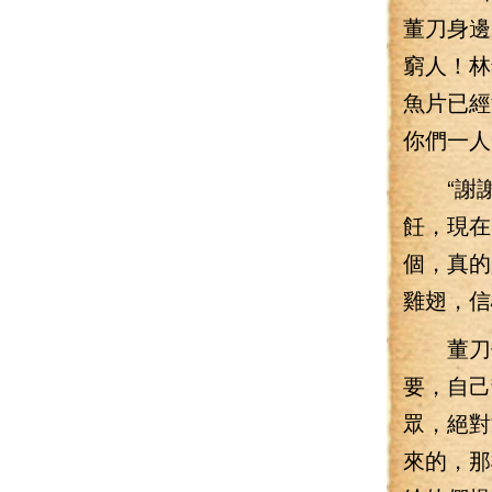
董刀身邊
窮人！林
魚片已經
你們一人
“謝謝一
飪，現在
個，真的
雞翅，信
董刀他
要，自己
眾，絕對
來的，那