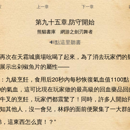
置
上一章
下一章
第九十五章,防守開始
熊貓書庫 網游之劍刃舞者
🔊點這里聽書
次在天霜城廣場吆喝了起來，為了消去玩家們的
展示出剁椒魚片的屬性——
：九級烹飪，食用后20秒內每秒恢復氣血值110
00的氣血，這可比現在玩家做的最高級的回血藥品回
牛叉的烹飪，玩家們都震驚了！同時，許多人開始
知其他人，沒一會兒，林錚的面前便聚集了一大群
，這東西怎么賣！？”