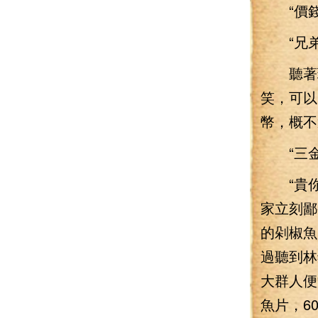
“價錢
“兄弟
聽著玩
笑，可以
幣，概不
“三金
“貴你妹
家立刻鄙
的剁椒魚
過聽到林
大群人便
魚片，6