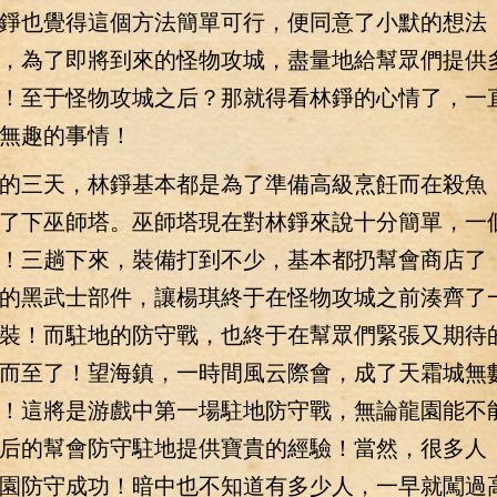
錚也覺得這個方法簡單可行，便同意了小默的想法
，為了即將到來的怪物攻城，盡量地給幫眾們提供
！至于怪物攻城之后？那就得看林錚的心情了，一
無趣的事情！
三天，林錚基本都是為了準備高級烹飪而在殺魚
了下巫師塔。巫師塔現在對林錚來說十分簡單，一
！三趟下來，裝備打到不少，基本都扔幫會商店了
的黑武士部件，讓楊琪終于在怪物攻城之前湊齊了
裝！而駐地的防守戰，也終于在幫眾們緊張又期待
而至了！望海鎮，一時間風云際會，成了天霜城無
！這將是游戲中第一場駐地防守戰，無論龍園能不
后的幫會防守駐地提供寶貴的經驗！當然，很多人
園防守成功！暗中也不知道有多少人，一早就闖過