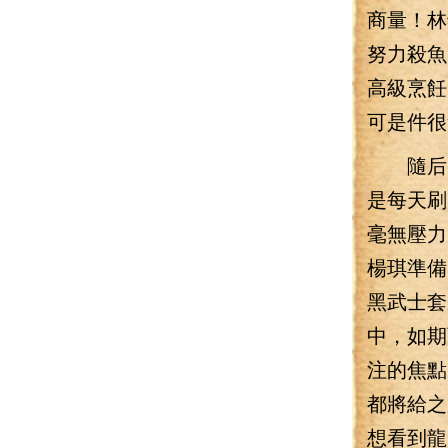
商量！林
努力殺魚
高級烹飪
可是件很
隨后的
是每天刷
毫無壓力
楊琪準備
黑武士套
中，如期
注的焦點
都將給之
想看到龍