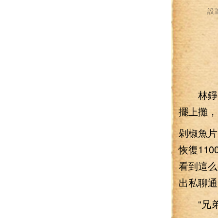
設
林錚再
擺上攤，
剁椒魚片
恢復11
看到這么
出私聊通
“兄弟