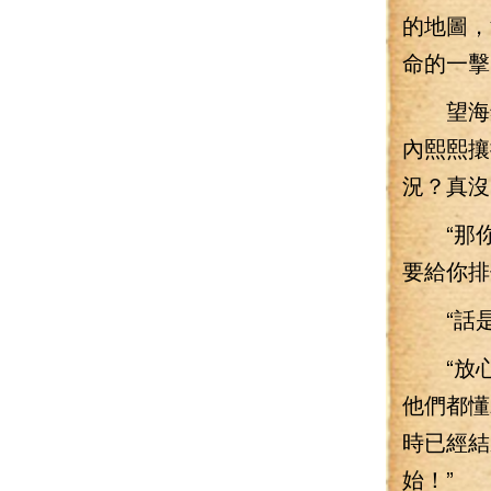
的地圖，
命的一擊
望海鎮
內熙熙攘
況？真沒
“那你想
要給你排
“話是
“放心
他們都懂
時已經結
始！”