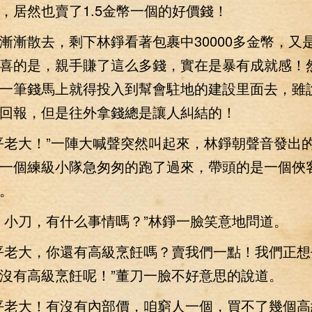
，居然也賣了1.5金幣一個的好價錢！
散去，剩下林錚看著包裹中30000多金幣，又
喜的是，親手賺了這么多錢，實在是暴有成就感！
一筆錢馬上就得投入到幫會駐地的建設里面去，雖
回報，但是往外拿錢總是讓人糾結的！
老大！”一陣大喊聲突然叫起來，林錚朝聲音發出
一個練級小隊急匆匆的跑了過來，帶頭的是一個俠
。
小刀，有什么事情嗎？”林錚一臉笑意地問道。
老大，你還有高級烹飪嗎？賣我們一點！我們正想
沒有高級烹飪呢！”董刀一臉不好意思的說道。
老大！有沒有內部價，咱窮人一個，買不了幾個高