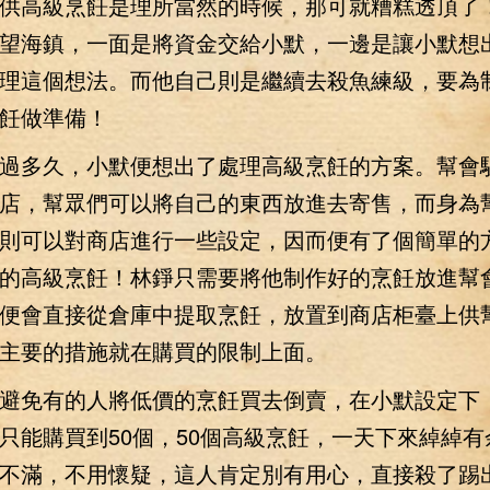
供高級烹飪是理所當然的時候，那可就糟糕透頂了
望海鎮，一面是將資金交給小默，一邊是讓小默想
理這個想法。而他自己則是繼續去殺魚練級，要為
飪做準備！
多久，小默便想出了處理高級烹飪的方案。幫會
店，幫眾們可以將自己的東西放進去寄售，而身為
則可以對商店進行一些設定，因而便有了個簡單的
的高級烹飪！林錚只需要將他制作好的烹飪放進幫
便會直接從倉庫中提取烹飪，放置到商店柜臺上供
主要的措施就在購買的限制上面。
免有的人將低價的烹飪買去倒賣，在小默設定下
只能購買到50個，50個高級烹飪，一天下來綽綽有
不滿，不用懷疑，這人肯定別有用心，直接殺了踢