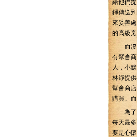
給他們提
錚傳送到
來妥善處
的高級烹
而沒過
有幫會商
人，小默
林錚提供
幫會商店
購買。而
為了避
每天最多
要是心懷