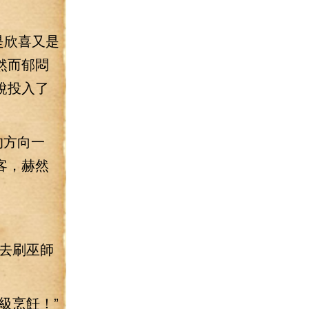
是欣喜又是
然而郁悶
說投入了
的方向一
客，赫然
去刷巫師
級烹飪！”