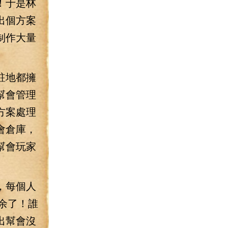
！于是林
出個方案
制作大量
駐地都擁
幫會管理
方案處理
會倉庫，
幫會玩家
，每個人
余了！誰
出幫會沒