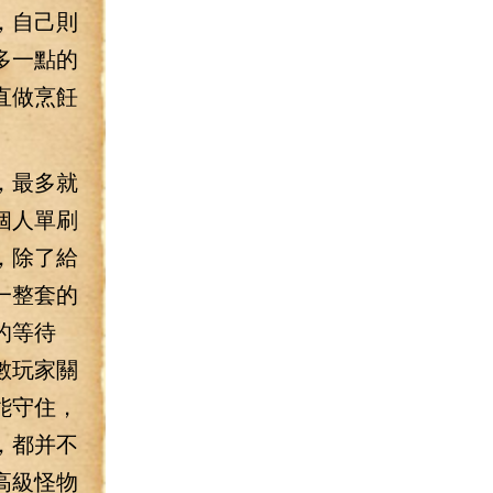
，自己則
多一點的
直做烹飪
，最多就
個人單刷
，除了給
一整套的
的等待
數玩家關
能守住，
，都并不
高級怪物