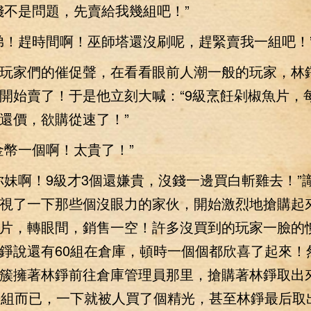
不是問題，先賣給我幾組吧！”
！趕時間啊！巫師塔還沒刷呢，趕緊賣我一組吧！
家們的催促聲，在看看眼前人潮一般的玩家，林
開始賣了！于是他立刻大喊：“9級烹飪剁椒魚片，
還價，欲購從速了！”
幣一個啊！太貴了！”
啊！9級才3個還嫌貴，沒錢一邊買白斬雞去！”
視了一下那些個沒眼力的家伙，開始激烈地搶購起來
片，轉眼間，銷售一空！許多沒買到的玩家一臉的
錚說還有60組在倉庫，頓時一個個都欣喜了起來！
簇擁著林錚前往倉庫管理員那里，搶購著林錚取出
0組而已，一下就被人買了個精光，甚至林錚最后取