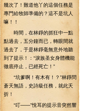
幾次了！難道他丫的這個任務是
專門給牧師準備的？這不是坑人
嘛！！
時間，在林錚的抓狂中一點
點過去，五分鐘而已，轉眼間就
過去了，于是林錚毫無意外地聽
到了提示！：“淚族圣女身體機能
徹底停止，已經死亡！”
“坑爹啊！有木有！？”林錚問
蒼天無語，史詩級任務，就此夭
折！
“叮——”悅耳的提示音突然響