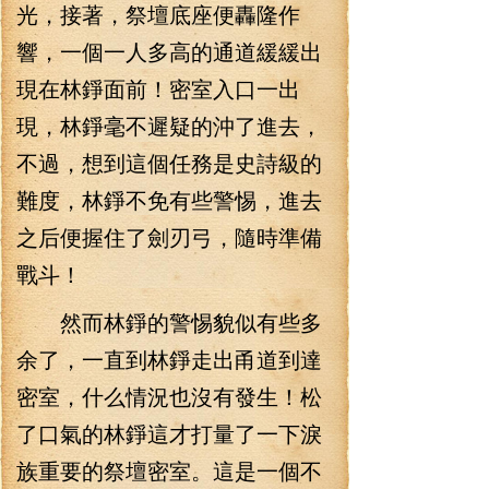
光，接著，祭壇底座便轟隆作
響，一個一人多高的通道緩緩出
現在林錚面前！密室入口一出
現，林錚毫不遲疑的沖了進去，
不過，想到這個任務是史詩級的
難度，林錚不免有些警惕，進去
之后便握住了劍刃弓，隨時準備
戰斗！
然而林錚的警惕貌似有些多
余了，一直到林錚走出甬道到達
密室，什么情況也沒有發生！松
了口氣的林錚這才打量了一下淚
族重要的祭壇密室。這是一個不