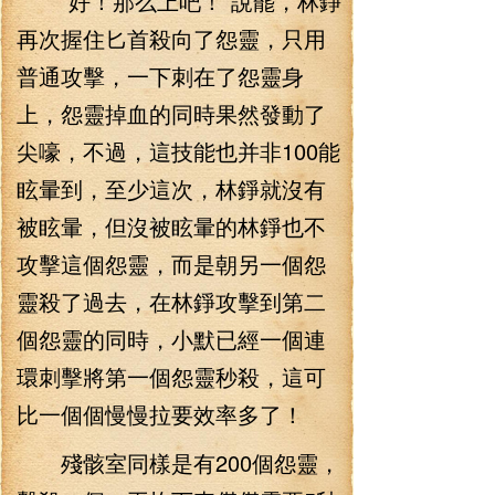
“好！那么上吧！”說罷，林錚
再次握住匕首殺向了怨靈，只用
普通攻擊，一下刺在了怨靈身
上，怨靈掉血的同時果然發動了
尖嚎，不過，這技能也并非100能
眩暈到，至少這次，林錚就沒有
被眩暈，但沒被眩暈的林錚也不
攻擊這個怨靈，而是朝另一個怨
靈殺了過去，在林錚攻擊到第二
個怨靈的同時，小默已經一個連
環刺擊將第一個怨靈秒殺，這可
比一個個慢慢拉要效率多了！
殘骸室同樣是有200個怨靈，