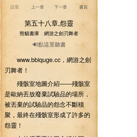
設置
上一章
下一章
書頁
第五十八章,怨靈
熊貓書庫 網游之劍刃舞者
🔊點這里聽書
www.bbiquge.cc，網游之劍
刃舞者！
殘骸室地圖介紹——殘骸室
是歐納丟放廢棄試驗品的場所，
被丟棄的試驗品的怨念不斷積
聚，最終在殘骸室形成了許多的
怨靈！