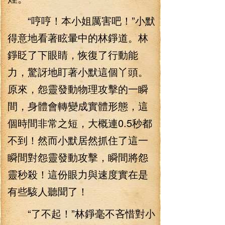
“哼哼！本小姐厲害吧！”小默
得意地看著眩暈中的林錚道。林
錚眨了下眼睛，恢復了行動能
力，驚訝地盯著小默這個丫頭。
原來，怨靈發動物理攻擊的一瞬
間，身體會轉變成實體形態，這
個時間非常之短，大概連0.5秒都
不到！然而小默居然抓住了這一
瞬間對怨靈發動攻擊，瞬間將怨
靈秒殺！這份眼力與速度實在是
有些駭人聽聞了！
“了不起！”林錚毫不吝惜對小