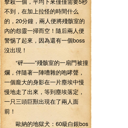
擊殺一個，平均下來僅僅需要5秒
不到，在加上拉怪的時間什么
的，20分鐘，兩人便將殘骸室的
內的怨靈一掃而空！隨后兩人便
警惕了起來，因為還有一個boss
沒出現！
“砰——”殘骸室的一扇門被撞
爛，伴隨著一陣嘈雜的咆哮聲，
一個龐大的身影在一片塵埃中慢
慢地走了出來，等到塵埃落定，
一只三頭巨獸出現在了兩人面
前！
歐納的地獄犬：60級白銀bos