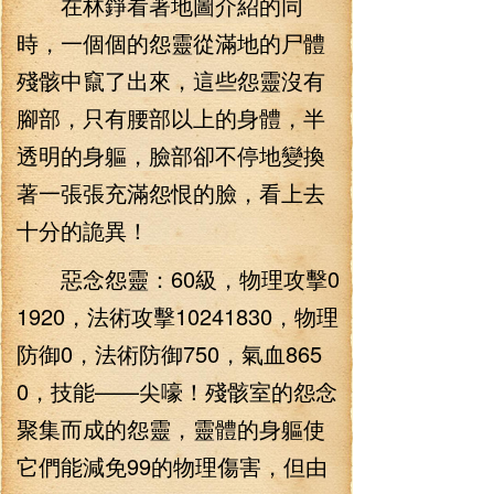
在林錚看著地圖介紹的同
時，一個個的怨靈從滿地的尸體
殘骸中竄了出來，這些怨靈沒有
腳部，只有腰部以上的身體，半
透明的身軀，臉部卻不停地變換
著一張張充滿怨恨的臉，看上去
十分的詭異！
惡念怨靈：60級，物理攻擊0
1920，法術攻擊10241830，物理
防御0，法術防御750，氣血865
0，技能——尖嚎！殘骸室的怨念
聚集而成的怨靈，靈體的身軀使
它們能減免99的物理傷害，但由