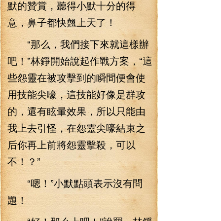
默的贊賞，聽得小默十分的得
意，鼻子都快翹上天了！
“那么，我們接下來就這樣辦
吧！”林錚開始說起作戰方案，“這
些怨靈在被攻擊到的瞬間便會使
用技能尖嚎，這技能好像是群攻
的，還有眩暈效果，所以只能由
我上去引怪，在怨靈尖嚎結束之
后你再上前將怨靈擊殺，可以
不！？”
“嗯！”小默點頭表示沒有問
題！