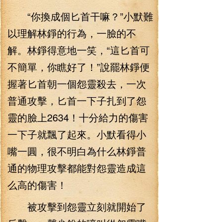
“你換成個匕首干嘛？”小默難
以理解林錚的行為，一臉的不
解。林錚得意地一笑，“這匕首可
不簡單，你瞧好了！”說罷林錚便
握著匕首朝一個怨靈殺去，一次
普通攻擊，匕首一下子扎到了怨
靈的臉上2634！十分給力的傷害
一下子就飄了起來。小默看得小
嘴一圓，很不明白為什么林錚普
通的物理攻擊都能對怨靈造成這
么高的傷害！
被攻擊到怨靈立刻就開始了