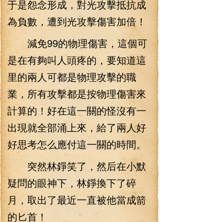
于是怨念形成，對光攻擊抵抗成
為負數，遭到光攻擊傷害加倍！
減免99的物理傷害，這個可
是在有夠叫人頭疼的，要知道這
里的兩人可都是物理攻擊的職
業，所有攻擊都是按物理傷害來
計算的！好在這一關的怪沒有一
出現就全部涌上來，給了兩人好
好思考怎么應付這一關的時間。
突然林錚笑了，然后在小默
疑問的眼神下，林錚換下了碎
月，取出了最近一直被他當成箭
的匕首！