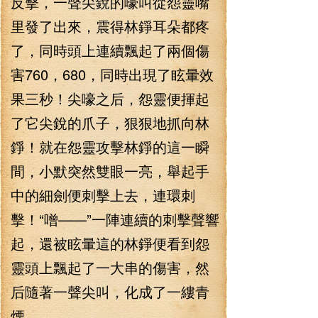
反擊，一聲尖銳的嚎叫從怨靈嘴
里發了出來，震得林錚耳朵都疼
了，同時頭上連續飄起了兩個傷
害760，680，同時出現了眩暈效
果三秒！尖嚎之后，怨靈便揮起
了它尖銳的爪子，狠狠地抓向林
錚！就在怨靈攻擊林錚的這一瞬
間，小默突然雙眼一亮，舉起手
中的細劍便刺擊上去，連環刺
擊！“噌——”一陣連續的刺擊聲響
起，還被眩暈這的林錚便看到怨
靈頭上飄起了一大串的傷害，然
后隨著一聲尖叫，化成了一縷青
煙。