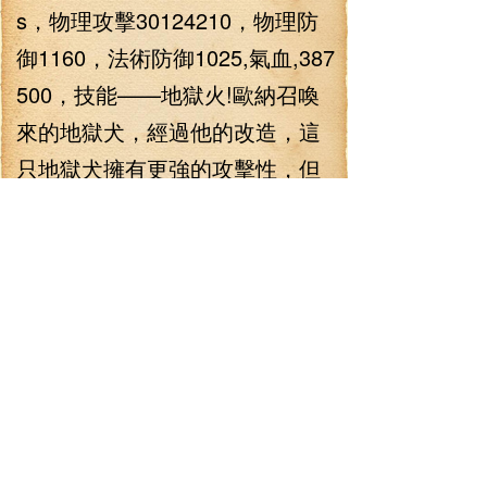
s，物理攻擊30124210，物理防
御1160，法術防御1025,氣血,387
500，技能——地獄火!歐納召喚
來的地獄犬，經過他的改造，這
只地獄犬擁有更強的攻擊性，但
防御有所下降，它守衛著殘骸室
并將殘骸室當成自己的食堂！
果然重口味的家伙養的寵物
也是重口味的！林錚看著地獄犬
那三個猙獰的頭顱，那三張留著
惡心的口水滿是獠牙的血盆大
口，即使在和諧也讓人感到膽
寒！主要是這貨實在太大了，那