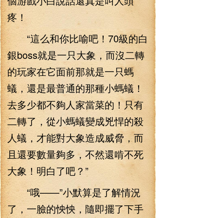
個游戲小白說話還真是叫人頭
疼！
“這么和你比喻吧！70級的白
銀boss就是一只大象，而沒二轉
的玩家在它面前那就是一只螞
蟻，還是最普通的那種小螞蟻！
去多少都不夠人家當菜的！只有
二轉了，從小螞蟻變成兇悍的殺
人蟻，才能對大象造成威脅，而
且還要數量夠多，不然還啃不死
大象！明白了吧？”
“哦——”小默算是了解情況
了，一臉的怏怏，隨即擺了下手