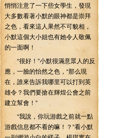
悄悄注意了一下些女學生，發現
大多數看著小默的眼神都是崇拜
之色，看來這人果然不可貌相，
小默這個大小姐也有她令人敬佩
的一面啊！
“很好！”小默很滿意眾人的反
應，一臉的怡然之色，“那么現
在，誰來告訴我哪里可以打到英
雄令？我們要搶在輝煌公會之前
建立幫會！”
“我說，你玩游戲之前就一點
游戲信息都不看的嘛！？”看小默
一副網游小白的樣子，楊琪實在