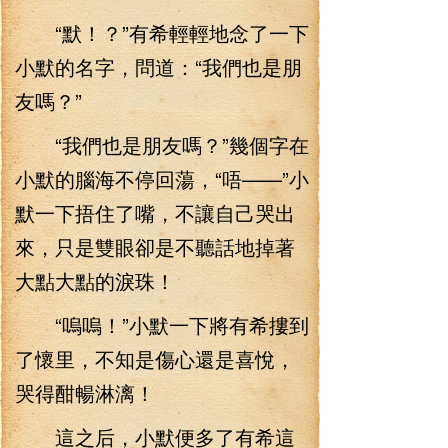
“默！？”有希輕輕地念了一下
小默的名字，問道：“我們也是朋
友嗎？”
“我們也是朋友嗎？”幾個字在
小默的腦海不停回蕩，“唔——”小
默一下捂住了嘴，不讓自己哭出
來，只是雙眼卻是不聽話地掉著
大點大點的淚珠！
“嗚嗚！”小默一下將有希摟到
了懷里，不知是傷心還是喜悅，
哭得酣暢淋漓！
這之后，小默便多了有希這