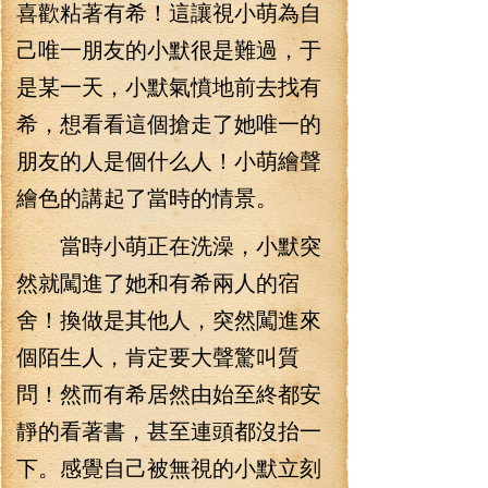
喜歡粘著有希！這讓視小萌為自
己唯一朋友的小默很是難過，于
是某一天，小默氣憤地前去找有
希，想看看這個搶走了她唯一的
朋友的人是個什么人！小萌繪聲
繪色的講起了當時的情景。
當時小萌正在洗澡，小默突
然就闖進了她和有希兩人的宿
舍！換做是其他人，突然闖進來
個陌生人，肯定要大聲驚叫質
問！然而有希居然由始至終都安
靜的看著書，甚至連頭都沒抬一
下。感覺自己被無視的小默立刻