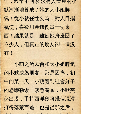
作，經常不回家!沒有人管束的小
默漸漸地養成了她的大小姐脾
氣！從小就任性妄為，對人目指
氣使，喜歡用金錢衡量一切東
西！結果就是，雖然她身邊圍了
不少人，但真正的朋友卻一個沒
有！
小萌之所以會和大小姐脾氣
的小默成為朋友，那是因為，初
中的某一天，小萌遭到社會分子
的恐嚇勒索，緊急關頭，小默突
然出現，手持西洋劍將幾個混混
打得落荒而逃！也是從那之后，