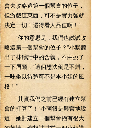
會去攻略這第一個幫會的位子，
但游戲這東西，可不是實力強就
決定一切！還得看人品值啊！”
“你的意思是，我們也試試攻
略這第一個幫會的位子？”小默聽
出了林錚話中的含義，不由挑了
一下眉頭，“這個想法倒是不錯，
一味坐以待斃可不是本小姐的風
格！”
“其實我們之前已經有建立幫
會的打算了！”小萌很是興奮地說
道，她對建立一個幫會抱有很大
的熱情，總想試試當一個小領導