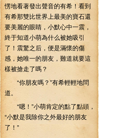
愣地看著發出聲音的有希！看到
有希那雙比世界上最美的寶石還
要美麗的眼睛，小默心中一震，
終于知道小萌為什么被她吸引
了！震驚之后，便是滿懷的傷
感，她唯一的朋友，難道就要這
樣被搶走了嗎？
“你朋友嗎？”有希輕輕地問
道。
“嗯！”小萌肯定的點了點頭，
“小默是我除你之外最好的朋友
了！”