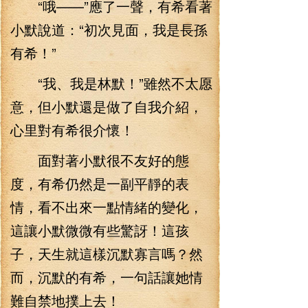
“哦——”應了一聲，有希看著
小默說道：“初次見面，我是長孫
有希！”
“我、我是林默！”雖然不太愿
意，但小默還是做了自我介紹，
心里對有希很介懷！
面對著小默很不友好的態
度，有希仍然是一副平靜的表
情，看不出來一點情緒的變化，
這讓小默微微有些驚訝！這孩
子，天生就這樣沉默寡言嗎？然
而，沉默的有希，一句話讓她情
難自禁地撲上去！