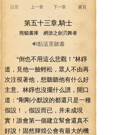
設置
上一章
下一章
書頁
第五十三章,騎士
熊貓書庫 網游之劍刃舞者
🔊點這里聽書
“倒也不用這么悲觀！”林錚
道，見他一臉輕松，眾人不由再
次注視著他，想聽聽他有什么好
主意。林錚也沒擺什么譜，開口
道：“剛剛小默說的都還只是一種
假設！，假設而已，并未成現
實！誰會第一個建立幫會還真不
好說！固然輝煌公會有最大的機