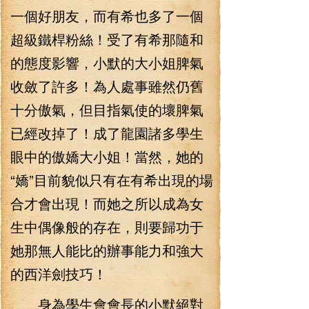
一個好朋友，而有希也多了一個
超級鐵桿粉絲！受了有希那隨和
的態度影響，小默的大小姐脾氣
收斂了許多！為人處事雖然仍舊
十分傲氣，但目指氣使的壞脾氣
已經改掉了！成了龍園諸多學生
眼中的傲嬌大小姐！當然，她的
“嬌”目前貌似只有在有希出現的場
合才會出現！而她之所以成為女
生中偶像般的存在，則要歸功于
她那無人能比的辦事能力和強大
的西洋劍技巧！
身為學生會會長的小默絕對