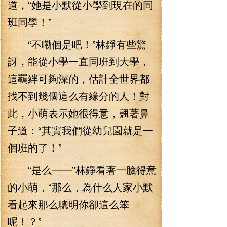
道，“她是小默從小學到現在的同
班同學！”
“不嘞個是吧！”林錚有些驚
訝，能從小學一直同班到大學，
這羈絆可夠深的，估計全世界都
找不到幾個這么有緣分的人！對
此，小萌表示她很得意，翹著鼻
子道：“其實我們從幼兒園就是一
個班的了！”
“是么——”林錚看著一臉得意
的小萌，“那么，為什么人家小默
看起來那么聰明你卻這么笨
呢！？”