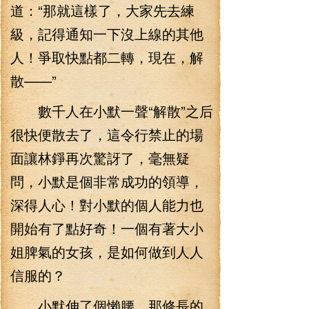
道：“那就這樣了，大家先去練
級，記得通知一下沒上線的其他
人！爭取快點都二轉，現在，解
散——”
數千人在小默一聲“解散”之后
很快便散去了，這令行禁止的場
面讓林錚再次驚訝了，毫無疑
問，小默是個非常成功的領導，
深得人心！對小默的個人能力也
開始有了點好奇！一個有著大小
姐脾氣的女孩，是如何做到人人
信服的？
小默伸了個懶腰，那修長的