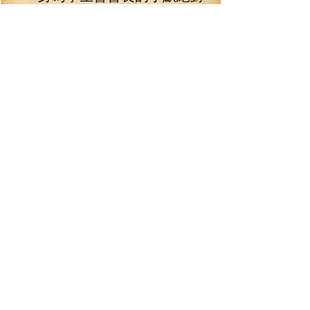
是龍園建成以來最能干的學生會
長！大小活動都有她的身影，而
每次她出現，活動都會辦得有聲
有色！當然，這是后臺的工作，
算是比較鮮為人知的事情，真正
讓她全校、甚至世界聞名的是，
在去年的一次“世界西洋劍交流大
會”上，作為群眾選手的她，十分
輕易地，就親手擊敗了所有西洋
劍比賽的世界冠軍！無論是花
劍、佩劍、還是重劍，無人能
敵！令世界劍壇為之震撼！如此
強大的女性，自然而然的，就成