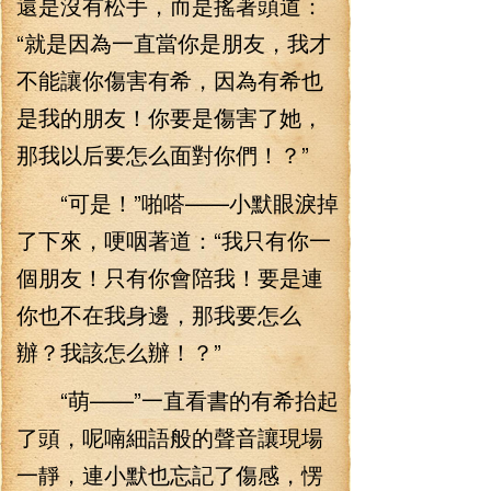
還是沒有松手，而是搖著頭道：
“就是因為一直當你是朋友，我才
不能讓你傷害有希，因為有希也
是我的朋友！你要是傷害了她，
那我以后要怎么面對你們！？”
“可是！”啪嗒——小默眼淚掉
了下來，哽咽著道：“我只有你一
個朋友！只有你會陪我！要是連
你也不在我身邊，那我要怎么
辦？我該怎么辦！？”
“萌——”一直看書的有希抬起
了頭，呢喃細語般的聲音讓現場
一靜，連小默也忘記了傷感，愣