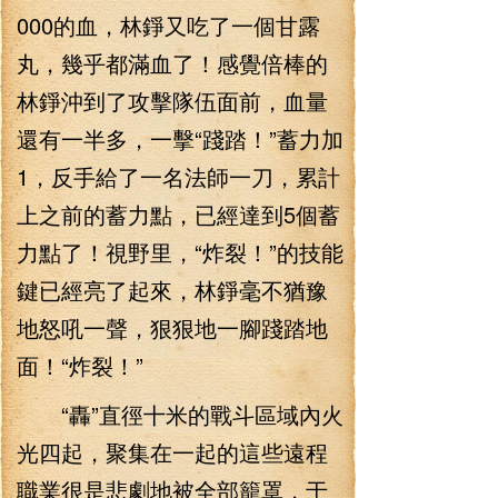
000的血，林錚又吃了一個甘露
丸，幾乎都滿血了！感覺倍棒的
林錚沖到了攻擊隊伍面前，血量
還有一半多，一擊“踐踏！”蓄力加
1，反手給了一名法師一刀，累計
上之前的蓄力點，已經達到5個蓄
力點了！視野里，“炸裂！”的技能
鍵已經亮了起來，林錚毫不猶豫
地怒吼一聲，狠狠地一腳踐踏地
面！“炸裂！”
“轟”直徑十米的戰斗區域內火
光四起，聚集在一起的這些遠程
職業很是悲劇地被全部籠罩，于