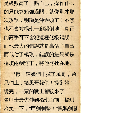
是級數高了一點而已，操作什么
的只能算勉強過關，就像剛才那
次攻擊，明顯是沖過頭了！不然
也不會被楊琪一腳踢倒地，真正
的高手可不會犯這種低級錯誤！
而他最大的錯誤就是高估了自己
而低估了楊琪，錯誤的結果就是
楊琪兩劍劈下，將他劈死在地。
“擦！這娘們干掉了風哥，弟
兄們上，給風哥報仇！操翻她！”
說完，一票的戰士都殺來了，一
名甲士最先沖到楊琪面前，楊琪
冷笑一下，“巨劍刺擊！”黑鴉劍發