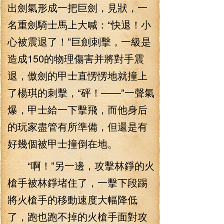
出劍氣形成一把巨劍，見狀，一
名重劍騎士馬上大喊：“快退！小
心被震退了！”巨劍刺擊，一級是
造成150的物理傷害并將對手震
退，傲劍的甲士直愣愣地就撞上
了楊琪的刺擊，“砰！——”一聲氣
爆，甲士給一下擊飛，而他身后
的玩家盡管有所準備，但還是有
好幾個被甲士撞倒在地。
“啊！”另一邊，攻擊林錚的火
槍手被林錚堵住了，一擊下段踢
將火槍手的移動速度大幅降低
了，跑也跑不掉的火槍手面對攻