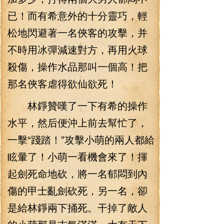
已！而有希意外的十分靈巧，輕
松地閃避著一名俠客的攻擊，并
不時用冰彈減速對方，再用火球
殺傷，操作水品那叫一個高！把
那名俠客虐得欲仙欲死！
林錚贊嘆了一下有希的操作
水平，然后便沖上前去幫忙了，
一擊“踐踏！”攻擊小萌的兩人都給
眩暈了！小萌一看機會來了！揮
起劍死命地砍，將一名郁悶到內
傷的甲士亂劍砍死，另一名，卻
是給林錚兩下捅死。干掉了敵人