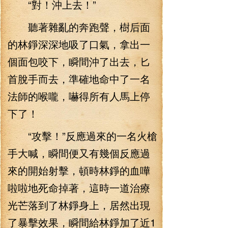
“對！沖上去！”
聽著雜亂的奔跑聲，樹后面
的林錚深深地吸了口氣，拿出一
個面包咬下，瞬間沖了出去，匕
首脫手而去，準確地命中了一名
法師的喉嚨，嚇得所有人馬上停
下了！
“攻擊！”反應過來的一名火槍
手大喊，瞬間便又有幾個反應過
來的開始射擊，頓時林錚的血嘩
啦啦地死命掉著，這時一道治療
光芒落到了林錚身上，居然出現
了暴擊效果，瞬間給林錚加了近1