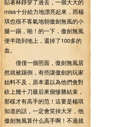
貼著林錚穿了過去，一個大大的
miss十分給力地漂亮起來，而楊
琪也很不客氣地朝傲劍無風的小
腿一踢，啪！的一下，傲劍無風
便半跪到地上，還掉了100多的
血。
僅僅一個照面，傲劍無風居
然就被踢倒，有些讓傲劍的玩家
始料不及，原本還以為他們會對
砍上幾十刀最后來個慘勝結束，
那樣才有高手的范！這要是楊琪
知道的話，一定會笑掉大牙，他
傲劍無風算什么高手啊！不過就