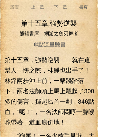
設置
上一章
下一章
書頁
第十五章,強勢逆襲
熊貓書庫 網游之劍刃舞者
🔊點這里聽書
第十五章，強勢逆襲 就在這
幫人一愣之際，林錚也出手了！
林錚兩步沖上前，一擊踐踏落
下，兩名法師頭上馬上飄起了300
多的傷害，揮起匕首一劃，346點
血，“呃！”，一名法師悶哼一聲喉
嚨帶著一道血痕倒地！
“狗屎！”一名火槍手見狀，大